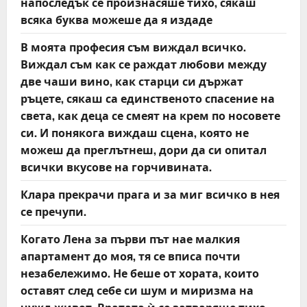
напоследък се произнасяше тихо, сякаш
всяка буква можеше да я издаде
В моята професия съм виждал всичко.
Виждал съм как се раждат любови между
две чаши вино, как старци си държат
ръцете, сякаш са единственото спасение на
света, как деца се смеят на крем по носовете
си. И понякога виждаш сцена, която не
можеш да преглътнеш, дори да си опитал
всички вкусове на горчивината.
Клара прекрачи прага и за миг всичко в нея
се пречупи.
Когато Лена за първи път нае малкия
апартамент до моя, тя се вписа почти
незабележимо. Не беше от хората, които
оставят след себе си шум и миризма на