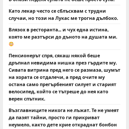
Като лекар често се сблъсквам с трудни
случаи, но този на Лукас ме трогна дълбоко.
Влязох в ресторанта… и чух една истина,
която ме разтърси до дъното на душата ми.
Пенсионерът спря, сякаш някой беше
дръпнал невидима нишка през гърдите му.
Сивата витрина пред него се размаза, шумът
на хората се отдалечи, а пред очите му
остана само прегърбеният силует и старият
велосипед, който се тътреше до нея като
верен спътник.
Възглавниците никога не лъжат. Те не умеят
да пазят тайни, просто ги прикриват
неумело, както дете крие откраднат бонбон