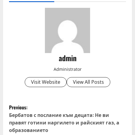
admin
Administrator
Visit Website
View All Posts
P
Previous:
o
Бербатов с послание към децата: Не ви
правят готини наргилето и райският газ, а
s
образованието