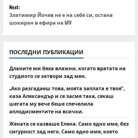
t
Next:
Златимир Йочев не е на себе си, остана
n
шокиран в ефира на bTV
a
v
ПОСЛЕДНИ ПУБЛИКАЦИИ
i
Дланите ми бяха влажни, когато вратата на
g
студиото се затвори зад мен.
a
„Ако разгадаеш това, моята заплата е твоя“,
t
каза Александър и се засмя така, сякаш
шегата му вече беше спечелила
i
аплодисментите на всички.
o
Жената се казваше Елена. Само едно име, без
сигурност зад него. Само едно име, което
n