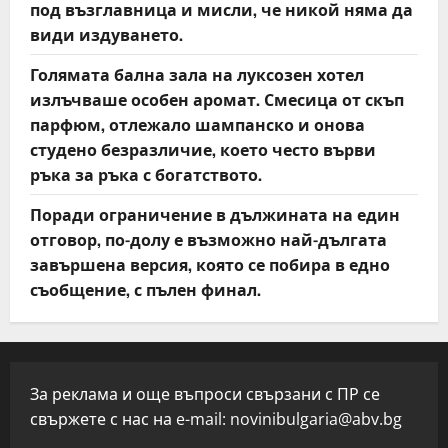
под възглавница и мисли, че никой няма да
види издуването.
Голямата бална зала на луксозен хотел
излъчваше особен аромат. Смесица от скъп
парфюм, отлежало шампанско и онова
студено безразличие, което често върви
ръка за ръка с богатството.
Поради ограничение в дължината на един
отговор, по-долу е възможно най-дългата
завършена версия, която се побира в едно
съобщение, с пълен финал.
За реклама и още въпроси свързани с ПР се
свържете с нас на e-mail:
novinibulgaria@abv.bg