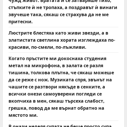
чужд живот. Вратата ѝ се затваряше тихо,
стъпките ѝ не тропаха, а поздравът ѝ винаги
звучеше така, сякаш се страхува да не ме
притесни.
Люстрите блестяха като живи звезди, а в
златистата светлина хората изглеждаха по-
красиви, по-смели, по-лъжливи.
Когато пръстите ми докоснаха студения
метал на микрофона, в залата се разля
тишина, толкова плътна, че сякаш можеше
да се реже с нож. Музиката спря, звънът на
чашите се разтвори някъде в сенките, а
всички онези самоуверени погледи се
вкопчиха в мен, сякаш търсеха слабост,
грешка, повод да ме върнат обратно на
мястото ми.
В онази неделя супата не беше просто супа.