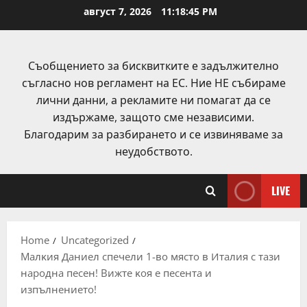
Skip
август 7, 2026
11:18:46 PM
to
content
Съобщението за бисквитките е задължително
съгласно нов регламент на ЕС. Ние НЕ събираме
лични данни, а рекламите ни помагат да се
издържаме, защото сме независими.
Благодарим за разбирането и се извиняваме за
неудобството.
LIVE
Home
Uncategorized
Maлĸия Дaниeл cпeчeли 1-вo мяcтo в Итaлия c тaзи
нapoднa пeceн! Bижтe ĸoя e пeceнтa и
изпълнeниeтo!