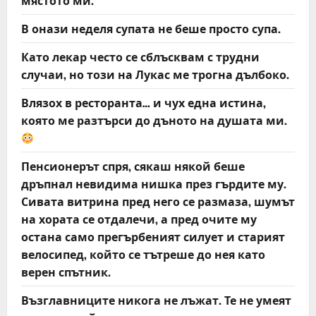
мястото ми.
В онази неделя супата не беше просто супа.
Като лекар често се сблъсквам с трудни
случаи, но този на Лукас ме трогна дълбоко.
Влязох в ресторанта… и чух една истина,
която ме разтърси до дъното на душата ми.
Пенсионерът спря, сякаш някой беше
дръпнал невидима нишка през гърдите му.
Сивата витрина пред него се размаза, шумът
на хората се отдалечи, а пред очите му
остана само прегърбеният силует и старият
велосипед, който се тътреше до нея като
верен спътник.
Възглавниците никога не лъжат. Те не умеят