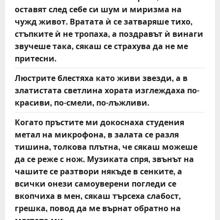
оставят след себе си шум и миризма на
чужд живот. Вратата ѝ се затваряше тихо,
стъпките ѝ не тропаха, а поздравът ѝ винаги
звучеше така, сякаш се страхува да не ме
притесни.
Люстрите блестяха като живи звезди, а в
златистата светлина хората изглеждаха по-
красиви, по-смели, по-лъжливи.
Когато пръстите ми докоснаха студения
метал на микрофона, в залата се разля
тишина, толкова плътна, че сякаш можеше
да се реже с нож. Музиката спря, звънът на
чашите се разтвори някъде в сенките, а
всички онези самоуверени погледи се
вкопчиха в мен, сякаш търсеха слабост,
грешка, повод да ме върнат обратно на