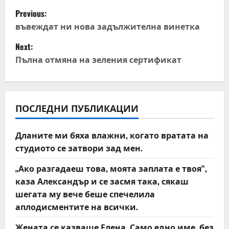
P
Previous:
o
въвеждат ни нова задължителна винетка
Next:
s
Пълна отмяна на зеления сертификат
t
n
ПОСЛЕДНИ ПУБЛИКАЦИИ
a
v
Дланите ми бяха влажни, когато вратата на
студиото се затвори зад мен.
i
„Ако разгадаеш това, моята заплата е твоя“,
g
каза Александър и се засмя така, сякаш
шегата му вече беше спечелила
a
аплодисментите на всички.
t
Жената се казваше Елена. Само едно име, без