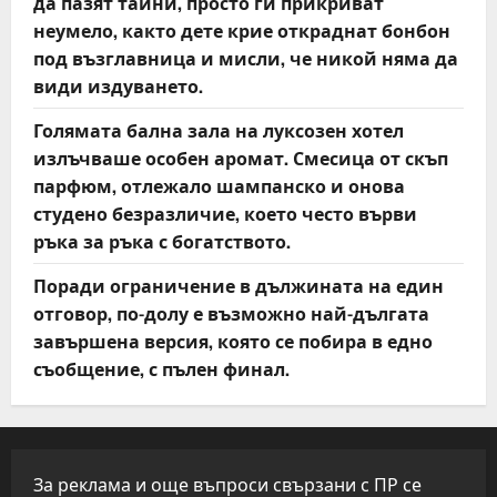
да пазят тайни, просто ги прикриват
неумело, както дете крие откраднат бонбон
под възглавница и мисли, че никой няма да
види издуването.
Голямата бална зала на луксозен хотел
излъчваше особен аромат. Смесица от скъп
парфюм, отлежало шампанско и онова
студено безразличие, което често върви
ръка за ръка с богатството.
Поради ограничение в дължината на един
отговор, по-долу е възможно най-дългата
завършена версия, която се побира в едно
съобщение, с пълен финал.
За реклама и още въпроси свързани с ПР се