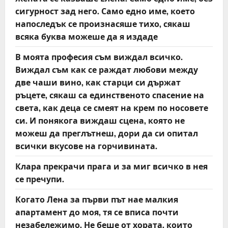
сигурност зад него. Само едно име, което
i
напоследък се произнасяше тихо, сякаш
o
всяка буква можеше да я издаде
n
В моята професия съм виждал всичко.
Виждал съм как се раждат любови между
две чаши вино, как старци си държат
ръцете, сякаш са единственото спасение на
света, как деца се смеят на крем по носовете
си. И понякога виждаш сцена, която не
можеш да преглътнеш, дори да си опитал
всички вкусове на горчивината.
Клара прекрачи прага и за миг всичко в нея
се пречупи.
Когато Лена за първи път нае малкия
апартамент до моя, тя се вписа почти
незабележимо. Не беше от хората, които