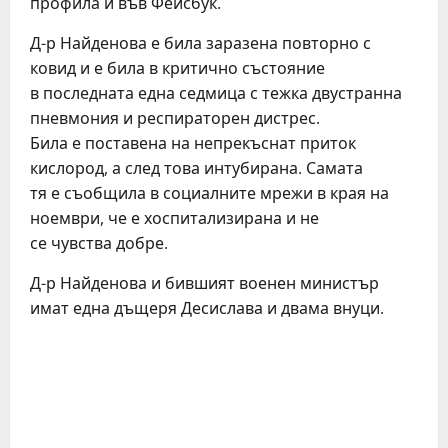
профила й във Фейсбук.
Д-р Найденова е била заразена повторно с
ковид и е била в критично състояние
в последната една седмица с тежка двустранна
пневмония и респираторен дистрес.
Била е поставена на непрекъснат приток
кислород, а след това интубирана. Самата
тя е съобщила в социалните мрежи в края на
ноември, че е хоспитализирана и не
се чувства добре.
Д-р Найденова и бившият военен министър
имат една дъщеря Десислава и двама внуци.