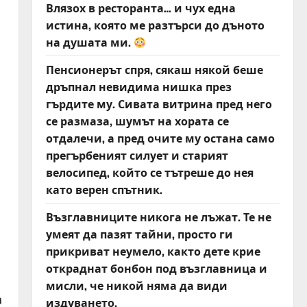
Влязох в ресторанта… и чух една
истина, която ме разтърси до дъното
на душата ми.
Пенсионерът спря, сякаш някой беше
дръпнал невидима нишка през
гърдите му. Сивата витрина пред него
се размаза, шумът на хората се
отдалечи, а пред очите му остана само
прегърбеният силует и старият
велосипед, който се тътреше до нея
като верен спътник.
Възглавниците никога не лъжат. Те не
умеят да пазят тайни, просто ги
прикриват неумело, както дете крие
откраднат бонбон под възглавница и
мисли, че никой няма да види
а
издуването.