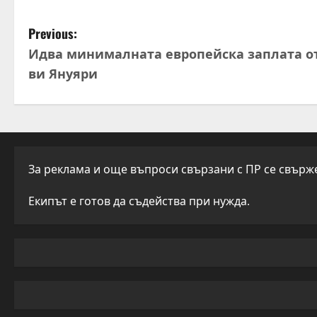
P
Previous:
Идва минималната европейска заплата от
o
ви Януяри
s
t
n
За реклама и още въпроси свързани с ПР се свържет
a
Екипът е готов да съдейства при нужда.
v
i
g
a