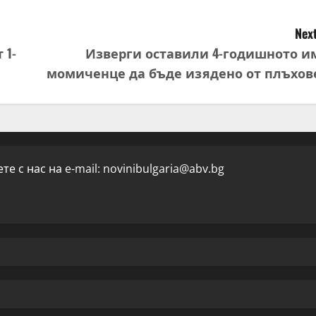
Next
 1-
Изверги оставили 4-годишното и
момиченце да бъде изядено от плъхов
е с нас на e-mail:
novinibulgaria@abv.bg