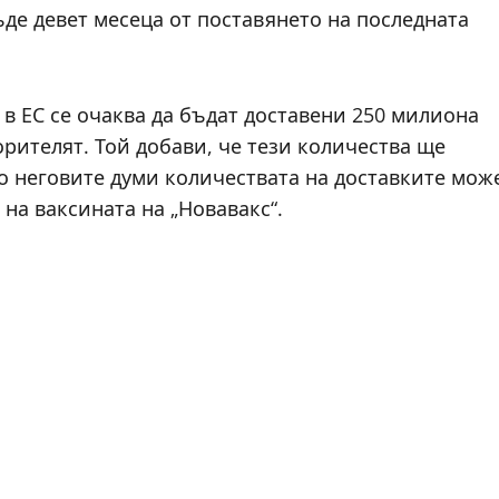
де девет месеца от поставянето на последната
в ЕС се очаква да бъдат доставени 250 милиона
орителят. Той добави, че тези количества ще
о неговите думи количествата на доставките мож
на ваксината на „Новавакс“.