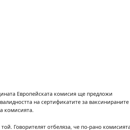
одината Европейската комисия ще предложи
 валидността на сертификатите за ваксинираните
а комисията.
 той. Говорителят отбеляза, че по-рано комисият