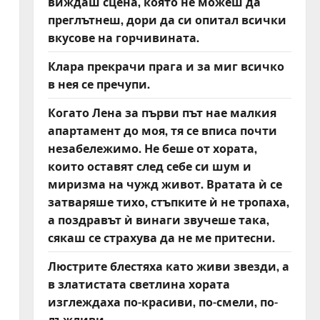
виждаш сцена, която не можеш да
преглътнеш, дори да си опитал всички
вкусове на горчивината.
Клара прекрачи прага и за миг всичко
в нея се пречупи.
Когато Лена за първи път нае малкия
апартамент до моя, тя се вписа почти
незабележимо. Не беше от хората,
които оставят след себе си шум и
миризма на чужд живот. Вратата ѝ се
затваряше тихо, стъпките ѝ не тропаха,
а поздравът ѝ винаги звучеше така,
сякаш се страхува да не ме притесни.
Люстрите блестяха като живи звезди, а
в златистата светлина хората
изглеждаха по-красиви, по-смели, по-
лъжливи.