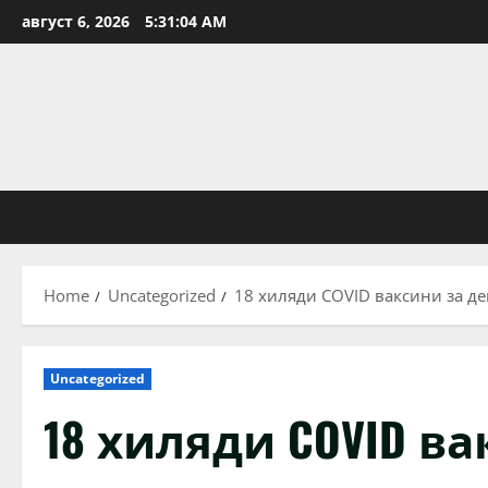
Skip
август 6, 2026
5:31:05 AM
to
content
Home
Uncategorized
18 хиляди COVID ваксини за де
Uncategorized
18 хиляди COVID в