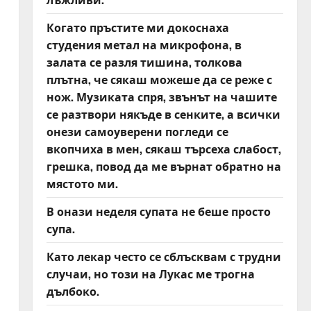
Когато пръстите ми докоснаха
студения метал на микрофона, в
залата се разля тишина, толкова
плътна, че сякаш можеше да се реже с
нож. Музиката спря, звънът на чашите
се разтвори някъде в сенките, а всички
онези самоуверени погледи се
вкопчиха в мен, сякаш търсеха слабост,
грешка, повод да ме върнат обратно на
мястото ми.
В онази неделя супата не беше просто
супа.
Като лекар често се сблъсквам с трудни
случаи, но този на Лукас ме трогна
дълбоко.