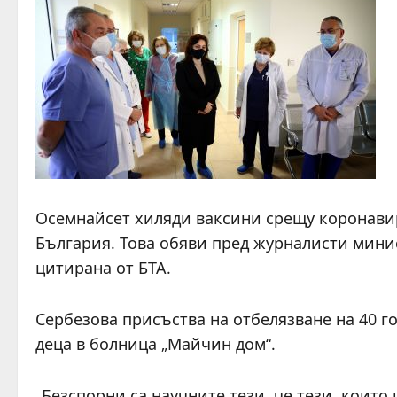
Осемнайсет хиляди ваксини срещу коронавир
България. Това обяви пред журналисти мини
цитирана от БТА.
Сербезова присъства на отбелязване на 40 г
деца в болница „Майчин дом“.
„Безспорни са научните тези, че тези, които