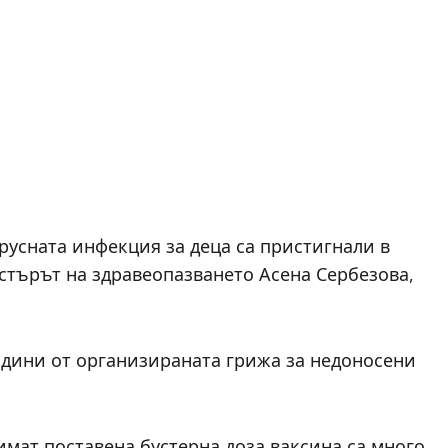
усната инфекция за деца са пристигнали в
стърът на здравеопазването Асена Сербезова,
одини от организираната грижа за недоносени
 имат поставена бустерна доза ваксина са много