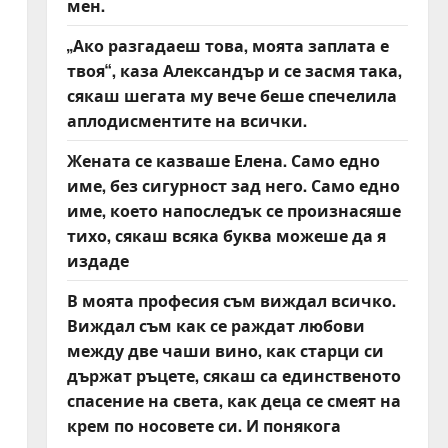
мен.
„Ако разгадаеш това, моята заплата е
твоя“, каза Александър и се засмя така,
сякаш шегата му вече беше спечелила
аплодисментите на всички.
Жената се казваше Елена. Само едно
име, без сигурност зад него. Само едно
име, което напоследък се произнасяше
тихо, сякаш всяка буква можеше да я
издаде
В моята професия съм виждал всичко.
Виждал съм как се раждат любови
между две чаши вино, как старци си
държат ръцете, сякаш са единственото
спасение на света, как деца се смеят на
крем по носовете си. И понякога