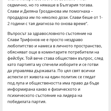
седмично, но го нямаше в България тогава.
Слави и Диляна Грозданова им помогнаха –
продадоха им по няколко дози. Слави беше от 1-
2 години с тая диагноза по онова време“.
Въпросът за здравословното състояние на
Слави Трифонов не е просто нездраво
любопитство и намеса в личното пространство,
обясняват още в коментарите потребители на
фейсбук. Той вече става обществен въпрос, след
като партията му спечели изборите и се готви
да управлява държавата. По цял свят всички
аспекти от живота на един политик се гледат
под лупа и обществеността има право да бъде
информирана какво е физическото и
психическото състояние на лидера на
победилата партия.