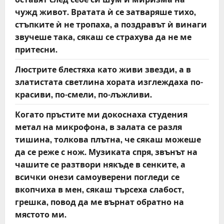
чужд живот. Вратата ѝ се затваряше тихо,
стъпките ѝ не тропаха, а поздравът ѝ винаги
звучеше така, сякаш се страхува да не ме
притесни.
Люстрите блестяха като живи звезди, а в
златистата светлина хората изглеждаха по-
красиви, по-смели, по-лъжливи.
Когато пръстите ми докоснаха студения
метал на микрофона, в залата се разля
тишина, толкова плътна, че сякаш можеше
да се реже с нож. Музиката спря, звънът на
чашите се разтвори някъде в сенките, а
всички онези самоуверени погледи се
вкопчиха в мен, сякаш търсеха слабост,
грешка, повод да ме върнат обратно на
мястото ми.