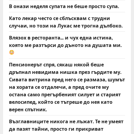
В онази неделя супата не беше просто супа.
Като лекар често се сблъсквам с трудни
случаи, но този на Лукас ме трогна дълбоко.
Влязох в ресторанта… и чух една истина,
която ме разтърси до дъното на душата ми.
Пенсионерът спря, сякаш някой беше
дръпнал невидима нишка през гърдите му.
Сивата витрина пред него се размаза, шумът
на хората се отдалечи, а пред очите му
остана само прегърбеният силует и старият
велосипед, който се тътреше до нея като
верен спътник.
Възглавниците никога не лъжат. Те не умеят
да пазят тайни, просто ги прикриват