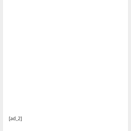
C
[ad_2]
o