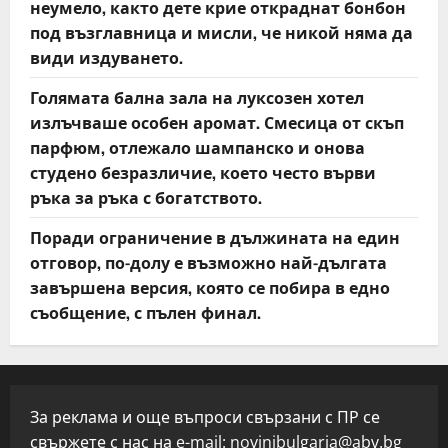
неумело, както дете крие откраднат бонбон
под възглавница и мисли, че никой няма да
види издуването.
Голямата бална зала на луксозен хотел
излъчваше особен аромат. Смесица от скъп
парфюм, отлежало шампанско и онова
студено безразличие, което често върви
ръка за ръка с богатството.
Поради ограничение в дължината на един
отговор, по-долу е възможно най-дългата
завършена версия, която се побира в едно
съобщение, с пълен финал.
За реклама и още въпроси свързани с ПР се
свържете с нас на e-mail:
novinibulgaria@abv.bg