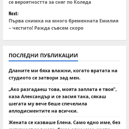
се вероятността за сняг по Коледа
s
Next:
t
Първа снимка на много бременната Емилия
– честито! Ражда съвсем скоро
n
a
v
ПОСЛЕДНИ ПУБЛИКАЦИИ
i
Дланите ми бяха влажни, когато вратата на
студиото се затвори зад мен.
g
„Ако разгадаеш това, моята заплата е твоя“,
a
каза Александър и се засмя така, сякаш
t
шегата му вече беше спечелила
аплодисментите на всички.
i
Жената се казваше Елена. Само едно име, без