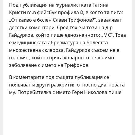
Под публикация на журналистката Татяна
Кристи във фейсбук профила ѝ, в която тя пита:
„От какво е болен Слави Трифонов?“, заваляват
десетки коментари. Сред тях е и този на д-р
Гайдурков, който пише еднозначното: „МС“. Това
е медицинската абревиатура на болестта
множествена склероза. Гайдурков съвсем не е
първият, който спряга коварното нелечимо
заболяване с името на Трифонов.
В коментарите под същата публикация се
появяват и други разкрития относно диагнозата
му. Потребителка с името Гери Николова пише: