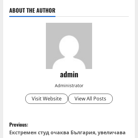
ABOUT THE AUTHOR
admin
Administrator
Visit Website
View All Posts
P
Previous:
o
Екстремен студ очаква България, увеличава