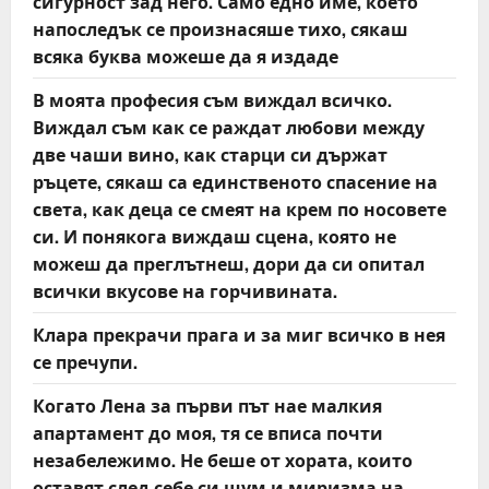
o
сигурност зад него. Само едно име, което
напоследък се произнасяше тихо, сякаш
n
всяка буква можеше да я издаде
В моята професия съм виждал всичко.
Виждал съм как се раждат любови между
две чаши вино, как старци си държат
ръцете, сякаш са единственото спасение на
света, как деца се смеят на крем по носовете
си. И понякога виждаш сцена, която не
можеш да преглътнеш, дори да си опитал
всички вкусове на горчивината.
Клара прекрачи прага и за миг всичко в нея
се пречупи.
Когато Лена за първи път нае малкия
апартамент до моя, тя се вписа почти
незабележимо. Не беше от хората, които
оставят след себе си шум и миризма на