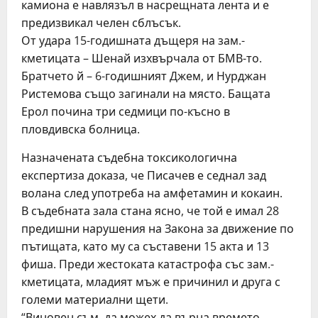
камиона е навлязъл в насрещната лента и е
предизвикал челен сблъсък.
От удара 15-годишната дъщеря на зам.-
кметицата – Шенай изхвърчала от БМВ-то.
Братчето й – 6-годишният Джем, и Нурджан
Ристемова също загинали на място. Бащата
Ерол почина три седмици по-късно в
пловдивска болница.
Назначената съдебна токсикологична
експертиза доказа, че Писачев е седнал зад
волана след употреба на амфетамин и кокаин.
В съдебната зала стана ясно, че той е имал 28
предишни нарушения на Закона за движение по
пътищата, като му са съставени 15 акта и 13
фиша. Преди жестоката катастрофа със зам.-
кметицата, младият мъж е причинил и друга с
големи материални щети.
“Виновен съм, да можех да върна времето