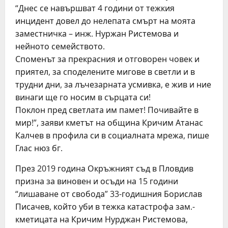
“Днес се навършват 4 години от тежкия
инцидент довел до нелепата смърт на моята
заместничка – инж. Нуржан Ристемова и
нейното семейството.
Споменът за прекрасния и отговорен човек и
приятел, за споделените мигове в светли и в
трудни дни, за лъчезарната усмивка, е жив и ние
винаги ще го носим в сърцата си!
Поклон пред светлата им памет! Почивайте в
мир!”, заяви кметът на община Кричим Атанас
Калчев в профила си в социалната мрежа, пише
Глас нюз бг.
През 2019 година Окръжният съд в Пловдив
призна за виновен и осъди на 15 години
“лишаване от свобода” 33-годишния Борислав
Писачев, който уби в тежка катастрофа зам.-
кметицата на Кричим Нурджан Ристемова,