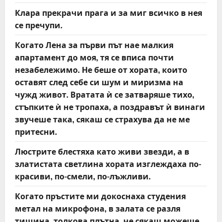
Клара прекрачи прага и за миг всичко в нея
се пречупи.
Когато Лена за първи път нае малкия
апартамент до моя, тя се вписа почти
незабележимо. Не беше от хората, които
оставят след себе си шум и миризма на
чужд живот. Вратата ѝ се затваряше тихо,
стъпките ѝ не тропаха, а поздравът ѝ винаги
звучеше така, сякаш се страхува да не ме
притесни.
Люстрите блестяха като живи звезди, а в
златистата светлина хората изглеждаха по-
красиви, по-смели, по-лъжливи.
Когато пръстите ми докоснаха студения
метал на микрофона, в залата се разля
тишина, толкова плътна, че сякаш можеше