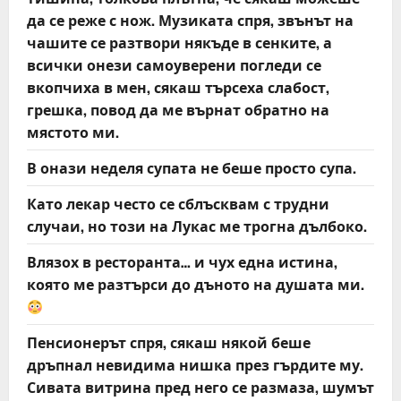
да се реже с нож. Музиката спря, звънът на
чашите се разтвори някъде в сенките, а
всички онези самоуверени погледи се
вкопчиха в мен, сякаш търсеха слабост,
грешка, повод да ме върнат обратно на
мястото ми.
В онази неделя супата не беше просто супа.
Като лекар често се сблъсквам с трудни
случаи, но този на Лукас ме трогна дълбоко.
Влязох в ресторанта… и чух една истина,
която ме разтърси до дъното на душата ми.
Пенсионерът спря, сякаш някой беше
дръпнал невидима нишка през гърдите му.
Сивата витрина пред него се размаза, шумът