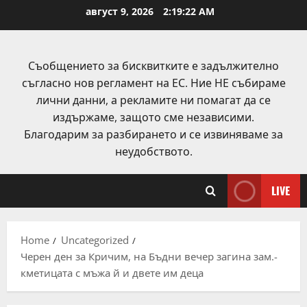
Skip
август 9, 2026
2:19:23 AM
to
content
Съобщението за бисквитките е задължително
съгласно нов регламент на ЕС. Ние НЕ събираме
лични данни, а рекламите ни помагат да се
издържаме, защото сме независими.
Благодарим за разбирането и се извиняваме за
неудобството.
LIVE
Home
Uncategorized
Черен ден за Кричим, на Бъдни вечер загина зам.-
кметицата с мъжа й и двете им деца