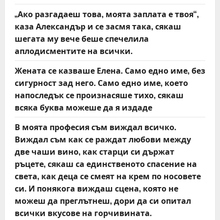
g
„Ако разгадаеш това, моята заплата е твоя“,
a
каза Александър и се засмя така, сякаш
t
шегата му вече беше спечелила
аплодисментите на всички.
i
Жената се казваше Елена. Само едно име, без
o
сигурност зад него. Само едно име, което
напоследък се произнасяше тихо, сякаш
n
всяка буква можеше да я издаде
В моята професия съм виждал всичко.
Виждал съм как се раждат любови между
две чаши вино, как старци си държат
ръцете, сякаш са единственото спасение на
света, как деца се смеят на крем по носовете
си. И понякога виждаш сцена, която не
можеш да преглътнеш, дори да си опитал
всички вкусове на горчивината.