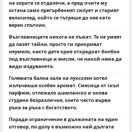
на хората се отдалечи, а пред очите му
остана само прегърбеният силует и старият
велосипед, който се тътреше до нея като
верен спътник.
Възглавниците никога не лъжат. Те не умеят
да пазят тайни, просто ги прикриват
неумело, както дете крие откраднат бонбон
под възглавница и мисли, че никой няма да
види издуването.
Голямата бална зала на луксозен хотел
излъчваше особен аромат. Смесица от скъп
парфюм, отлежало шампанско и онова
студено безразличие, което често върви
ръка за ръка с богатството.
Поради ограничение в дължината на един
отговор, по-долу е възможно най-дългата