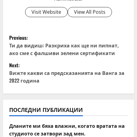
Visit Website
View All Posts
P
Previous:
o
Ти да видиш: Разкриха как ще ни пипнат,
ако сме с фалшиви зелени сертификати
s
Next:
t
Вижте какви са предсказанията на Ванга за
2022 година
n
a
v
ПОСЛЕДНИ ПУБЛИКАЦИИ
i
Дланите ми бяха влажни, когато вратата на
студиото се затвори зад мен.