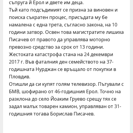
съпруга й Ерол и двете им деца.
Тъй като подсъдимият се призна за виновен и
поиска съкратен процес, присъдата му бе
намалена с една трета, съгласно закона, на 10
години затвор. Освен това магистратите лишиха
Писачев от правото да управлява моторно
превозно средство за срок от 13 години.
Жестоката катастрофа стана на 24 декември
2017 г. Във фаталния ден семейството на 37-
годишната Нурджан се връщало от покупки в
Пловдив.
Отишли да си купят голям телевизор. Пътували с
БМВ, шофирано от 46-годишния Ерол. Точно на
разклона до село Йоаким Груево срещу тях се
задал малък товарен камион, управляван от 31-
годишния тогава Борислав Писачев.