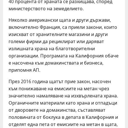
40 процента от храната се разхищава, според
министерството на земеделието.
Няколко американски щата и други държави,
включително Франция, са приели закони, които
изискват от хранителните магазини и други
големи фирми да рециклират или даряват
излишната храна на благотворителни
организации. Програмата на Калифорния обаче
е насочена към домакинствата и бизнеса,
припомня АП.
През 2016 година щатът прие закон, насочен
към понижаване на емисиите на метан чрез
значително намаляване на изхвърлената храна.
Органичните материали като храна и отпадъци
от дворовете на домакинства, съставляват
половината от боклука в депата в Калифорния и
отделят една пета от емисиите на метан в щата,