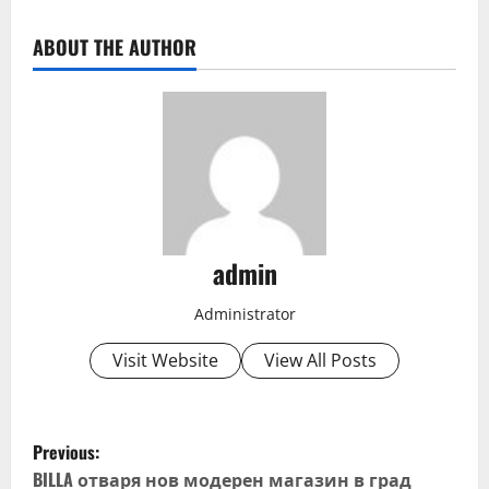
ABOUT THE AUTHOR
admin
Administrator
Visit Website
View All Posts
P
Previous:
BILLA отваря нов модерен магазин в град