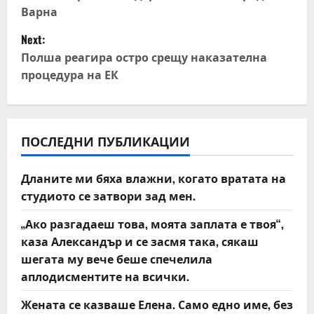
o
Варна
s
Next:
t
Полша реагира остро срещу наказателна
процедура на ЕК
n
a
v
ПОСЛЕДНИ ПУБЛИКАЦИИ
i
Дланите ми бяха влажни, когато вратата на
студиото се затвори зад мен.
g
„Ако разгадаеш това, моята заплата е твоя“,
a
каза Александър и се засмя така, сякаш
t
шегата му вече беше спечелила
аплодисментите на всички.
i
Жената се казваше Елена. Само едно име, без