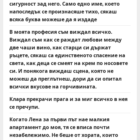
o
сигурност зад него. Само едно име, което
напоследък се произнасяше тихо, сякаш
n
всяка буква можеше да я издаде
В моята професия съм виждал всичко.
Виждал съм как се раждат любови между
две чаши вино, как старци си държат
ръцете, сякаш са единственото спасение на
света, как деца се смеят на крем по носовете
си. И понякога виждаш сцена, която не
можеш да преглътнеш, дори да си опитал
всички вкусове на горчивината.
Клара прекрачи прага и за миг всичко в нея
се пречупи.
Когато Лена за първи път нае малкия
апартамент до моя, тя се вписа почти
незабележимо. Не беше от хората, които