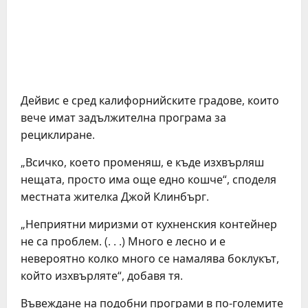
Дейвис е сред калифорнийските градове, които
вече имат задължителна програма за
рециклиране.
„Всичко, което променяш, е къде изхвърляш
нещата, просто има още едно кошче“, споделя
местната жителка Джой Клинбърг.
„Неприятни миризми от кухненския контейнер
не са проблем. (. . .) Много е лесно и е
невероятно колко много се намалява боклукът,
който изхвърляте“, добавя тя.
Въвеждане на подобни програми в по-големите