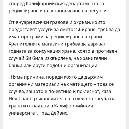
според Калифорнийския департамента за
рециклиране и възстановяване на ресурси.
От януари всички градове и окръзи, които
предоставят услуги за сметосъбиране, трябва да
имат програми за рециклиране на храни.
Хранителните магазини трябва да даряват
годната за консумация храна, която в противен
случай би била изхвърлена, на хранителни
банки или други подобни организации.
„Няма причина, поради която да държим
органични материали на сметището – това се
случва, защото е по-евтино и по-лесно“, каза
Нед Спанг, ръководител на отдела за загуба на
храна и отпадъци в Калифорнийския
университет, град Дейвис.