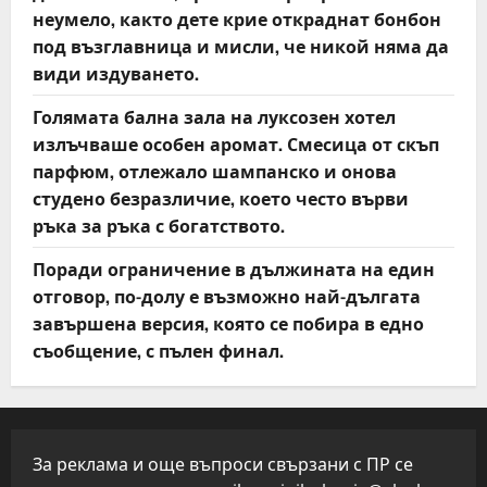
неумело, както дете крие откраднат бонбон
под възглавница и мисли, че никой няма да
види издуването.
Голямата бална зала на луксозен хотел
излъчваше особен аромат. Смесица от скъп
парфюм, отлежало шампанско и онова
студено безразличие, което често върви
ръка за ръка с богатството.
Поради ограничение в дължината на един
отговор, по-долу е възможно най-дългата
завършена версия, която се побира в едно
съобщение, с пълен финал.
За реклама и още въпроси свързани с ПР се