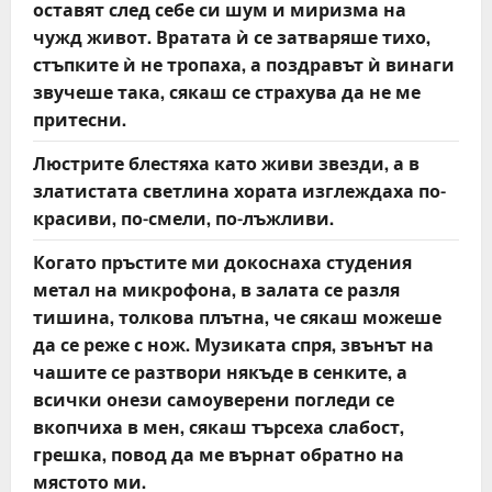
оставят след себе си шум и миризма на
чужд живот. Вратата ѝ се затваряше тихо,
стъпките ѝ не тропаха, а поздравът ѝ винаги
звучеше така, сякаш се страхува да не ме
притесни.
Люстрите блестяха като живи звезди, а в
златистата светлина хората изглеждаха по-
красиви, по-смели, по-лъжливи.
Когато пръстите ми докоснаха студения
метал на микрофона, в залата се разля
тишина, толкова плътна, че сякаш можеше
да се реже с нож. Музиката спря, звънът на
чашите се разтвори някъде в сенките, а
всички онези самоуверени погледи се
вкопчиха в мен, сякаш търсеха слабост,
грешка, повод да ме върнат обратно на
мястото ми.