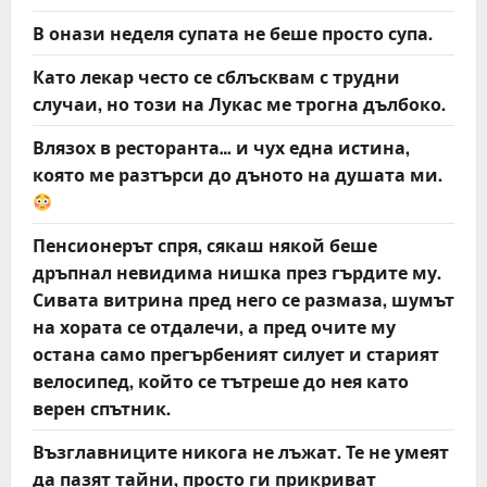
В онази неделя супата не беше просто супа.
Като лекар често се сблъсквам с трудни
случаи, но този на Лукас ме трогна дълбоко.
Влязох в ресторанта… и чух една истина,
която ме разтърси до дъното на душата ми.
Пенсионерът спря, сякаш някой беше
дръпнал невидима нишка през гърдите му.
Сивата витрина пред него се размаза, шумът
на хората се отдалечи, а пред очите му
остана само прегърбеният силует и старият
велосипед, който се тътреше до нея като
верен спътник.
Възглавниците никога не лъжат. Те не умеят
да пазят тайни, просто ги прикриват