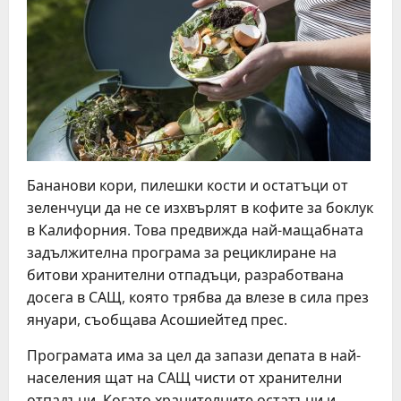
Бананови кори, пилешки кости и остатъци от
зеленчуци да не се изхвърлят в кофите за боклук
в Калифорния. Това предвижда най-мащабната
задължителна програма за рециклиране на
битови хранителни отпадъци, разработвана
досега в САЩ, която трябва да влезе в сила през
януари, съобщава Асошиейтед прес.
Програмата има за цел да запази депата в най-
населения щат на САЩ чисти от хранителни
отпадъци. Когато хранителните остатъци и