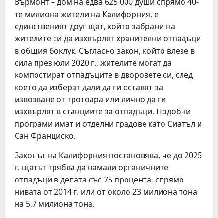
Върмонт – дом на едва 625 000 души спрямо 40-
те милиона жители на Калифорния, е
единственият друг щат, който забрани на
жителите си да изхвърлят хранителни отпадъци
в общия боклук. Съгласно закон, който влезе в
сила през юли 2020 г., жителите могат да
компостират отпадъците в дворовете си, след
което да изберат дали да ги оставят за
извозване от тротоара или лично да ги
изхвърлят в станциите за отпадъци. Подобни
програми имат и отделни градове като Сиатъл и
Сан Франциско.
Законът на Калифорния постановява, че до 2025
г. щатът трябва да намали органичните
отпадъци в депата със 75 процента, спрямо
нивата от 2014 г. или от около 23 милиона тона
на 5,7 милиона тона.