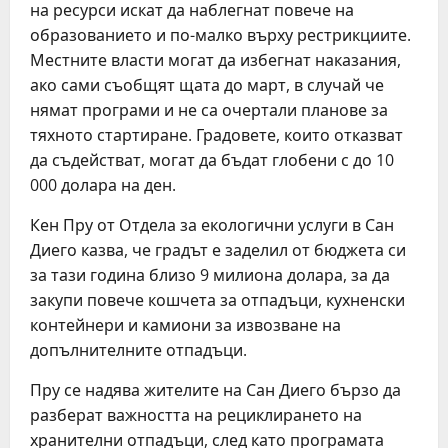
на ресурси искат да наблегнат повече на
образованието и по-малко върху рестрикциите.
Местните власти могат да избегнат наказания,
ако сами съобщят щата до март, в случай че
нямат програми и не са очертали планове за
тяхното стартиране. Градовете, които отказват
да съдействат, могат да бъдат глобени с до 10
000 долара на ден.
Кен Пру от Отдела за екологични услуги в Сан
Диего казва, че градът е заделил от бюджета си
за тази година близо 9 милиона долара, за да
закупи повече кошчета за отпадъци, кухненски
контейнери и камиони за извозване на
допълнителните отпадъци.
Пру се надява жителите на Сан Диего бързо да
разберат важността на рециклирането на
хранителни отпадъци, след като програмата