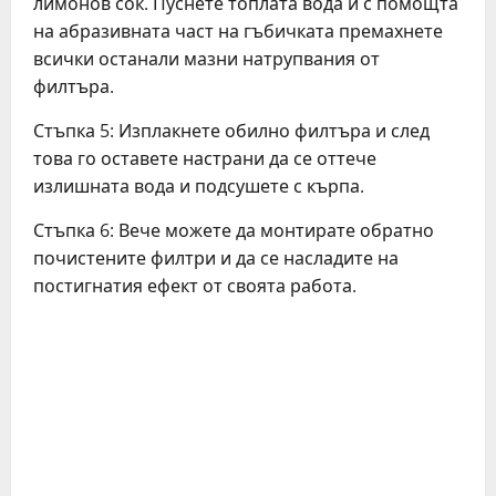
лимонов сок. Пуснете топлата вода и с помощта
на абразивната част на гъбичката премахнете
всички останали мазни натрупвания от
филтъра.
Стъпка 5: Изплакнете обилно филтъра и след
това го оставете настрани да се оттече
излишната вода и подсушете с кърпа.
Стъпка 6: Вече можете да монтирате обратно
почистените филтри и да се насладите на
постигнатия ефект от своята работа.