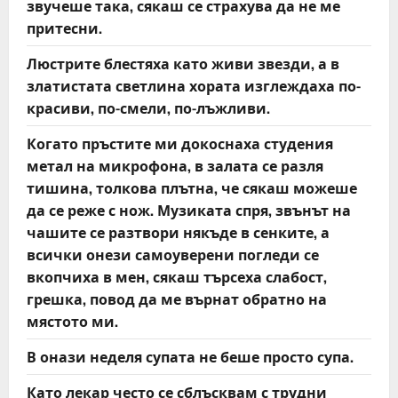
звучеше така, сякаш се страхува да не ме
притесни.
Люстрите блестяха като живи звезди, а в
златистата светлина хората изглеждаха по-
красиви, по-смели, по-лъжливи.
Когато пръстите ми докоснаха студения
метал на микрофона, в залата се разля
тишина, толкова плътна, че сякаш можеше
да се реже с нож. Музиката спря, звънът на
чашите се разтвори някъде в сенките, а
всички онези самоуверени погледи се
вкопчиха в мен, сякаш търсеха слабост,
грешка, повод да ме върнат обратно на
мястото ми.
В онази неделя супата не беше просто супа.
Като лекар често се сблъсквам с трудни