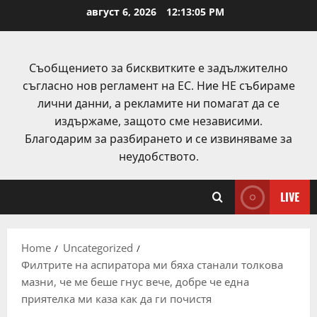
Skip
август 6, 2026
12:13:06 PM
to
content
Съобщението за бисквитките е задължително
съгласно нов регламент на ЕС. Ние НЕ събираме
лични данни, а рекламите ни помагат да се
издържаме, защото сме независими.
Благодарим за разбирането и се извиняваме за
неудобството.
LIVE
Home
Uncategorized
Филтрите на аспиратора ми бяха станали толкова
мазни, че ме беше гнус вече, добре че една
приятелка ми каза как да ги почистя