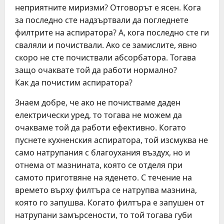
неприятните миризми? Отговорът е ясен. Кога
за последно сте надзъртвали да погледнете
филтрите на аспиратора? А, кога последно сте ги
сваляли и почиствали. Ако се замислите, явно
скоро не сте почиствали абсорбатора. Тогава
защо очаквате той да работи нормално?
Как да почистим аспиратора?
Знаем добре, че ако не почистваме даден
електрически уред, то тогава не можем да
очакваме той да работи ефективно. Когато
пуснете кухненския аспиратора, той изсмуква не
само натрупания с благоухания въздух, но и
отнема от мазнината, която се отделя при
самото приготвяне на яденето. С течение на
времето върху филтъра се натрупва мазнина,
която го запушва. Когато филтъра е запушен от
натрупани замърсености, то той тогава губи