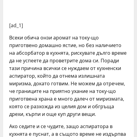
[ad_1]
Всеки обича онзи аромат на току-що
приготвено домашно ястие, но без наличието
на абсорбатор в кухнята, рискувате дълго време
да не успеете да проветрите дома си. Поради
тази причина всички се нуждаем от кухненски
аспиратор, който да отнема излишната
миризма, докато готвим. Не можем да отречем,
че границите на приятно ухание на току-що
приготвена храна е много далеч от миризмата,
която се разхожда из целия дом и обгръща
дрехи, кърпи и още куп други вещи.
Ако седите и се чудите, защо аспиратора в
кухнята е пуснат, а в същото време не издърпва