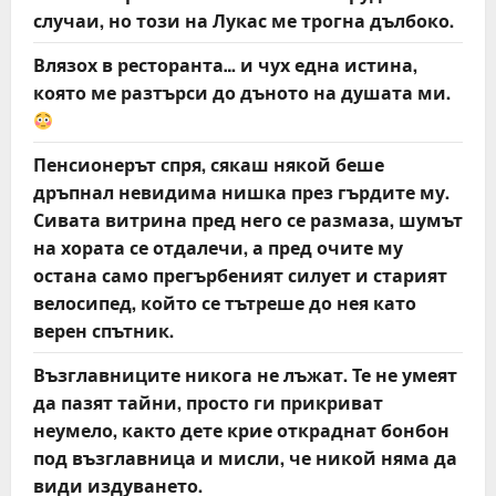
случаи, но този на Лукас ме трогна дълбоко.
Влязох в ресторанта… и чух една истина,
която ме разтърси до дъното на душата ми.
Пенсионерът спря, сякаш някой беше
дръпнал невидима нишка през гърдите му.
Сивата витрина пред него се размаза, шумът
на хората се отдалечи, а пред очите му
остана само прегърбеният силует и старият
велосипед, който се тътреше до нея като
верен спътник.
Възглавниците никога не лъжат. Те не умеят
да пазят тайни, просто ги прикриват
неумело, както дете крие откраднат бонбон
под възглавница и мисли, че никой няма да
види издуването.