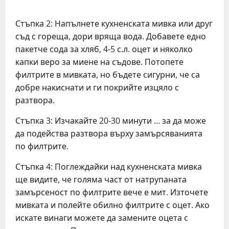
Стъпка 2: Напълнете кухненската мивка или друг
съд с гореща, дори вряща вода. Добавете едно
пакетче сода за хляб, 4-5 с.л. оцет и няколко
капки веро за миене на съдове. Потопете
филтрите в мивката, но бъдете сигурни, че са
добре накиснати и ги покрийте изцяло с
разтвора.
Стъпка 3: Изчакайте 20-30 минути … за да може
да подейства разтвора върху замърсяванията
по филтрите.
Стъпка 4: Поглеждайки над кухненската мивка
ще видите, че голяма част от натрупаната
замърсеност по филтрите вече е мит. Източете
мивката и полейте обилно филтрите с оцет. Ако
искате винаги можете да замените оцета с