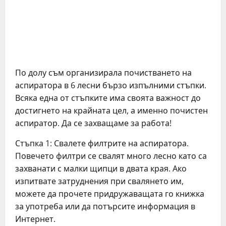
По долу съм организирала почистването на
аспиратора в 6 лесни бързо изпълними стъпки.
Всяка една от стъпките има своята важност до
достигнето на крайната цел, а именно почистен
аспиратор. Да се захващаме за работа!
Стъпка 1: Свалете филтрите на аспиратора.
Повечето филтри се свалят много лесно като са
захванати с малки щипци в двата края. Ако
изпитвате затруднения при свалянето им,
можете да прочете придружаващата го книжка
за употреба или да потърсите информация в
Интернет.