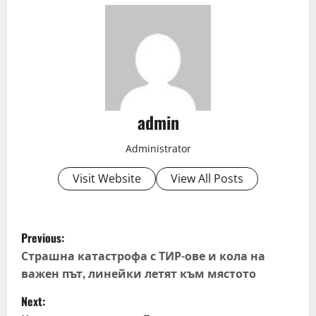
admin
Administrator
Visit Website
View All Posts
P
Previous:
o
Страшна катастрофа с ТИР-ове и кола на
важен път, линейки летят към мястото
s
Next: