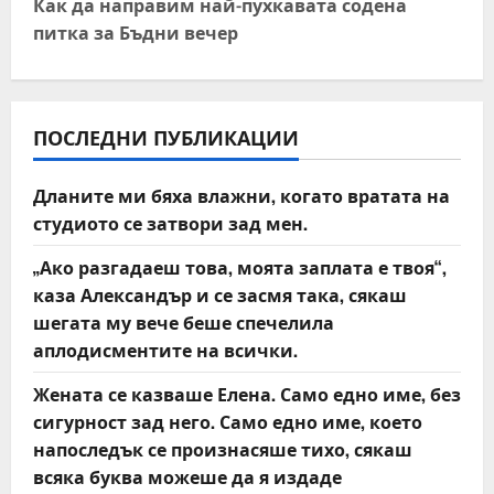
t
Как да направим най-пухкавата содена
питка за Бъдни вечер
n
a
v
ПОСЛЕДНИ ПУБЛИКАЦИИ
i
Дланите ми бяха влажни, когато вратата на
студиото се затвори зад мен.
g
„Ако разгадаеш това, моята заплата е твоя“,
a
каза Александър и се засмя така, сякаш
t
шегата му вече беше спечелила
аплодисментите на всички.
i
Жената се казваше Елена. Само едно име, без
o
сигурност зад него. Само едно име, което
напоследък се произнасяше тихо, сякаш
n
всяка буква можеше да я издаде