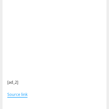
C
[ad_2]
o
Source link
n