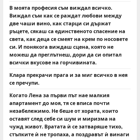
В моята професия съм виждал всичко.
Виждал съм как се раждат любови между
две чаши вино, как старци си държат
ръцете, сякаш са единственото спасение на
света, как деца се смеят на крем по носовете
си. И понякога виждаш сцена, която не
можеш да преглътнеш, дори да си опитал
всички вкусове на горчивината.
Клара прекрачи прага и за миг всичко в нея
се пречупи.
Когато Лена за първи път нае малкия
апартамент до моя, тя се вписа почти
незабележимо. Не беше от хората, които
оставят след себе си шум и миризма на
чужд живот. Вратата ѝ се затваряше тихо,
стъпките ѝ не тропаха, а поздравът ѝ винаги