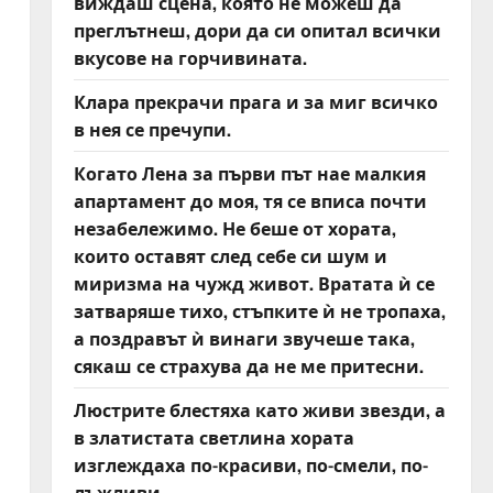
виждаш сцена, която не можеш да
преглътнеш, дори да си опитал всички
вкусове на горчивината.
Клара прекрачи прага и за миг всичко
в нея се пречупи.
Когато Лена за първи път нае малкия
апартамент до моя, тя се вписа почти
незабележимо. Не беше от хората,
които оставят след себе си шум и
миризма на чужд живот. Вратата ѝ се
затваряше тихо, стъпките ѝ не тропаха,
а поздравът ѝ винаги звучеше така,
сякаш се страхува да не ме притесни.
Люстрите блестяха като живи звезди, а
в златистата светлина хората
изглеждаха по-красиви, по-смели, по-
лъжливи.