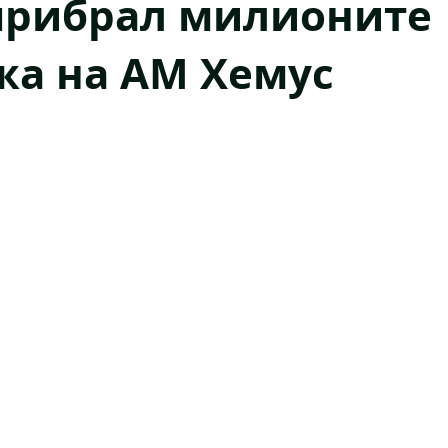
прибрал милионите
жа на АМ Хемус