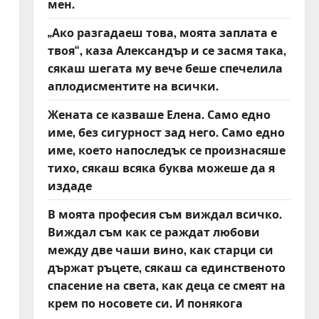
мен.
„Ако разгадаеш това, моята заплата е
твоя“, каза Александър и се засмя така,
сякаш шегата му вече беше спечелила
аплодисментите на всички.
Жената се казваше Елена. Само едно
име, без сигурност зад него. Само едно
име, което напоследък се произнасяше
тихо, сякаш всяка буква можеше да я
издаде
В моята професия съм виждал всичко.
Виждал съм как се раждат любови
между две чаши вино, как старци си
държат ръцете, сякаш са единственото
спасение на света, как деца се смеят на
крем по носовете си. И понякога