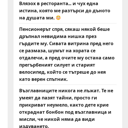
Влязох в ресторанта… и чух една
истина, която ме разтърси до дъното
на душата ми.
Пенсионерът спря, сякаш някой беше
дръпнал невидима нишка през
гърдите му. Сивата витрина пред него
се размаза, шумът на хората се
отдалечи, а пред очите му остана само
прегърбеният силует и старият
велосипед, който се тътреше до нея
като верен спътник.
Възглавниците никога не лъжат. Те не
умеят да пазят тайни, просто ги
прикриват неумело, както дете крие
откраднат бонбон под възглавница и
мисли, че никой няма да види
издуването.