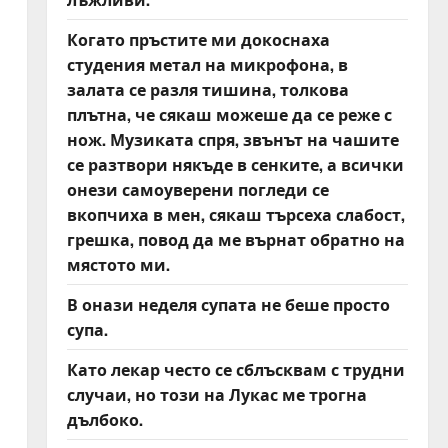
Когато пръстите ми докоснаха
студения метал на микрофона, в
залата се разля тишина, толкова
плътна, че сякаш можеше да се реже с
нож. Музиката спря, звънът на чашите
се разтвори някъде в сенките, а всички
онези самоуверени погледи се
вкопчиха в мен, сякаш търсеха слабост,
грешка, повод да ме върнат обратно на
мястото ми.
В онази неделя супата не беше просто
супа.
Като лекар често се сблъсквам с трудни
случаи, но този на Лукас ме трогна
дълбоко.