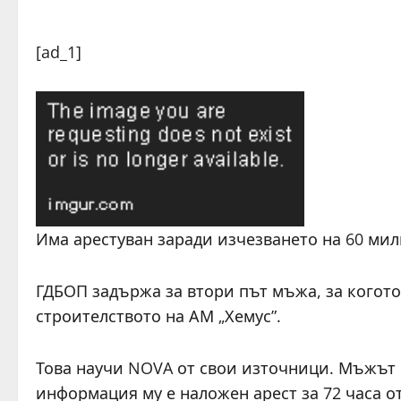
[ad_1]
Има арестуван заради изчезването на 60 мил
ГДБОП задържа за втори път мъжа, за когото 
строителството на АМ „Хемус”.
Това научи NOVA от свои източници. Мъжът 
информация му е наложен арест за 72 часа о