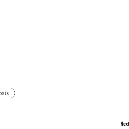
osts
Next