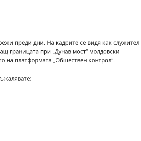
ежи преди дни. На кадрите се видя как служител
ващ границата при „Дунав мост” молдовски
о на платформата „Обществен контрол”.
съжалявате: