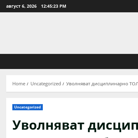
Skip
август 6, 2026
12:45:24 PM
to
content
Home
Uncategorized
Уволняват дисциплинарно ТОЛ
Uncategorized
Уволняват дисци