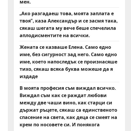
мен.
„Ако разгадаеш това, моята заплата е
твоя“, каза Александър и се засмя така,
сякаш шегата му вече беше спечелила
аплодисментите на всички.
Жената се казваше Елена. Само едно
име, без сигурност зад него. Само едно
име, което напоследък се произнасяше
тихо, сякаш всяка буква можеше да я
издаде
В моята професия съм виждал всичко.
Виждал съм как се раждат любови
между две чаши вино, как старци си
държат ръцете, сякаш са единственото
спасение на света, как деца се смеят на
крем по носовете си. И понякога