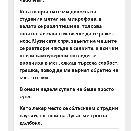
Когато пръстите ми докоснаха
студения метал на микрофона, в
залата се разля тишина, толкова
плътна, че сякаш можеше да се реже с
нож. Музиката спря, звънът на чашите
се разтвори някъде в сенките, а всички
онези самоуверени погледи се
вкопчиха в мен, сякаш търсеха слабост,
грешка, повод да ме върнат обратно на
мястото ми.
В онази неделя супата не беше просто
супа.
Като лекар често се сблъсквам с трудни
случаи, но този на Лукас ме трогна
дълбоко.