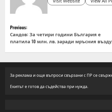
Visit Website
View All P
P
Previous:
Сандов: За четири години България е
o
платила 10 млн. лв. заради мръсния възду
s
t
n
За реклама и още въпроси свързани с ПР се свържет
a
Екипът е готов да съдейства при нужда.
v
i