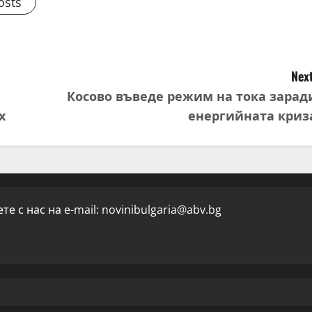
osts
Next
Косово въведе режим на тока зарад
х
енергийната криз
е с нас на e-mail:
novinibulgaria@abv.bg