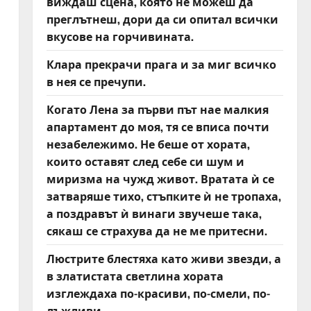
виждаш сцена, която не можеш да
преглътнеш, дори да си опитал всички
вкусове на горчивината.
Клара прекрачи прага и за миг всичко
в нея се пречупи.
Когато Лена за първи път нае малкия
апартамент до моя, тя се вписа почти
незабележимо. Не беше от хората,
които оставят след себе си шум и
миризма на чужд живот. Вратата ѝ се
затваряше тихо, стъпките ѝ не тропаха,
а поздравът ѝ винаги звучеше така,
сякаш се страхува да не ме притесни.
Люстрите блестяха като живи звезди, а
в златистата светлина хората
изглеждаха по-красиви, по-смели, по-
лъжливи.