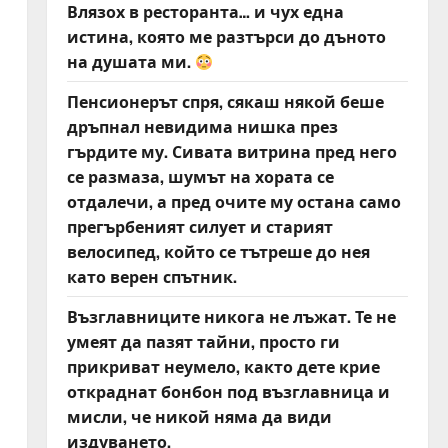
Влязох в ресторанта… и чух една
истина, която ме разтърси до дъното
на душата ми.
Пенсионерът спря, сякаш някой беше
дръпнал невидима нишка през
гърдите му. Сивата витрина пред него
се размаза, шумът на хората се
отдалечи, а пред очите му остана само
прегърбеният силует и старият
велосипед, който се тътреше до нея
като верен спътник.
Възглавниците никога не лъжат. Те не
умеят да пазят тайни, просто ги
прикриват неумело, както дете крие
откраднат бонбон под възглавница и
мисли, че никой няма да види
издуването.