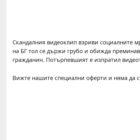
Скандалния видеоклип взриви социалните мр
на БГ тол се държи грубо и обижда премина
гражданин. Потърпевшият е изпратил видеот
Вижте нашите специални оферти и няма да 