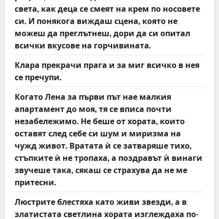
света, как деца се смеят на крем по носовете
си. И понякога виждаш сцена, която не
можеш да преглътнеш, дори да си опитал
всички вкусове на горчивината.
Клара прекрачи прага и за миг всичко в нея
се пречупи.
Когато Лена за първи път нае малкия
апартамент до моя, тя се вписа почти
незабележимо. Не беше от хората, които
оставят след себе си шум и миризма на
чужд живот. Вратата ѝ се затваряше тихо,
стъпките ѝ не тропаха, а поздравът ѝ винаги
звучеше така, сякаш се страхува да не ме
притесни.
Люстрите блестяха като живи звезди, а в
златистата светлина хората изглеждаха по-