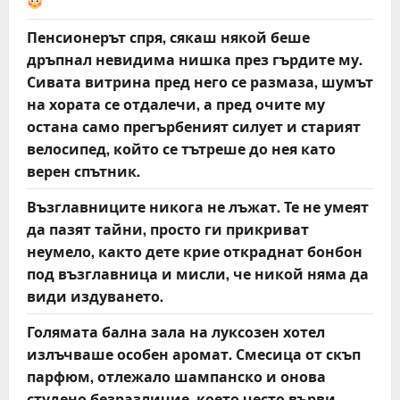
Пенсионерът спря, сякаш някой беше
дръпнал невидима нишка през гърдите му.
Сивата витрина пред него се размаза, шумът
на хората се отдалечи, а пред очите му
остана само прегърбеният силует и старият
велосипед, който се тътреше до нея като
верен спътник.
Възглавниците никога не лъжат. Те не умеят
да пазят тайни, просто ги прикриват
неумело, както дете крие откраднат бонбон
под възглавница и мисли, че никой няма да
види издуването.
Голямата бална зала на луксозен хотел
излъчваше особен аромат. Смесица от скъп
парфюм, отлежало шампанско и онова
студено безразличие, което често върви