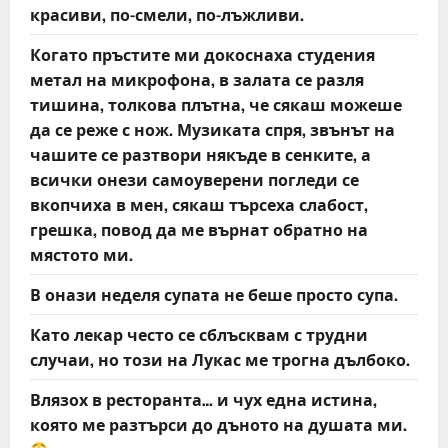
красиви, по-смели, по-лъжливи.
Когато пръстите ми докоснаха студения
метал на микрофона, в залата се разля
тишина, толкова плътна, че сякаш можеше
да се реже с нож. Музиката спря, звънът на
чашите се разтвори някъде в сенките, а
всички онези самоуверени погледи се
вкопчиха в мен, сякаш търсеха слабост,
грешка, повод да ме върнат обратно на
мястото ми.
В онази неделя супата не беше просто супа.
Като лекар често се сблъсквам с трудни
случаи, но този на Лукас ме трогна дълбоко.
Влязох в ресторанта… и чух една истина,
която ме разтърси до дъното на душата ми.