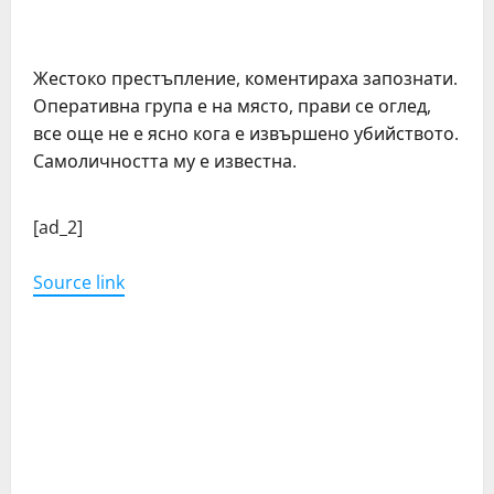
Жестоко престъпление, коментираха запознати.
Оперативна група е на място, прави се оглед,
все още не е ясно кога е извършено убийството.
Самоличността му е известна.
C
[ad_2]
o
Source link
n
t
i
n