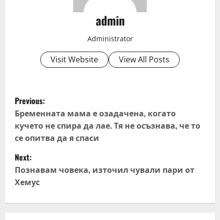
admin
Administrator
Visit Website
View All Posts
P
Previous:
o
Бременната мама е озадачена, когато
кучето не спира да лае. Тя не осъзнава, че то
s
се опитва да я спаси
t
Next:
Познавам човека, източил чували пари от
n
Хемус
a