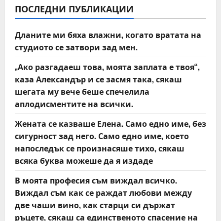
v
ПОСЛЕДНИ ПУБЛИКАЦИИ
i
Дланите ми бяха влажни, когато вратата на
g
студиото се затвори зад мен.
a
„Ако разгадаеш това, моята заплата е твоя“,
t
каза Александър и се засмя така, сякаш
шегата му вече беше спечелила
i
аплодисментите на всички.
o
Жената се казваше Елена. Само едно име, без
сигурност зад него. Само едно име, което
n
напоследък се произнасяше тихо, сякаш
всяка буква можеше да я издаде
В моята професия съм виждал всичко.
Виждал съм как се раждат любови между
две чаши вино, как старци си държат
ръцете, сякаш са единственото спасение на