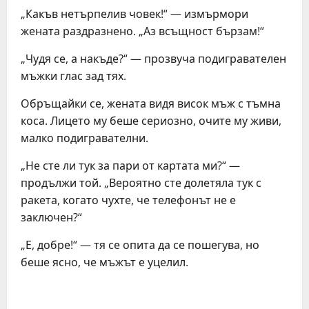
„Какъв нетърпелив човек!“ — измърмори
жената раздразнено. „Аз всъщност бързам!“
„Чудя се, а накъде?“ — прозвуча подигравателен
мъжки глас зад тях.
Обръщайки се, жената видя висок мъж с тъмна
коса. Лицето му беше сериозно, очите му живи,
малко подигравателни.
„Не сте ли тук за пари от картата ми?“ —
продължи той. „Вероятно сте долетяла тук с
ракета, когато чухте, че телефонът не е
заключен?“
„Е, добре!“ — тя се опита да се пошегува, но
беше ясно, че мъжът е уцелил.