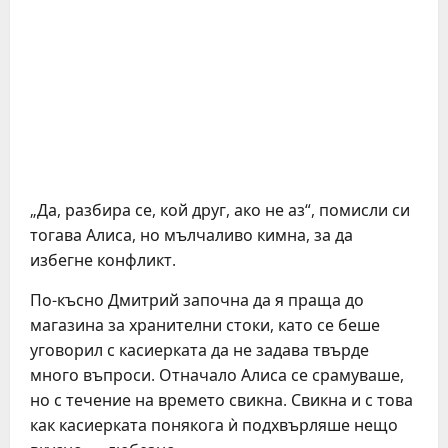
„Да, разбира се, кой друг, ако не аз“, помисли си
тогава Алиса, но мълчаливо кимна, за да
избегне конфликт.
По-късно Дмитрий започна да я праща до
магазина за хранителни стоки, като се беше
уговорил с касиерката да не задава твърде
много въпроси. Отначало Алиса се срамуваше,
но с течение на времето свикна. Свикна и с това
как касиерката понякога ѝ подхвърляше нещо