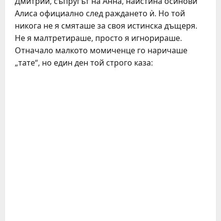
Дмитрий, съпругът на Анна, наистина осинови
Алиса официално след раждането ѝ. Но той
никога не я смяташе за своя истинска дъщеря.
Не я малтретираше, просто я игнорираше.
Отначало малкото момиченце го наричаше
„тате“, но един ден той строго каза: