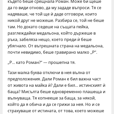
където беше срещнала Роман. Може би щеше
да го види отново, да му зададе въпроси. Тя се
надяваше, че той ще ѝ даде отговори, които
никой друг не можеше. Разбира се, той не беше
там. Но докато седеше на същата пейка,
разглеждайки медальона, който държеше в
ръка, забеляза нещо, което преди ѝ беше
убягнало. От вътрешната страна на медальона,
почти невидимо, беше гравирано малко „Р“.
„Р… като Роман?“ — прошепна тя.
Тази малка буква отключи в нея вълна от
предположения. Дали Роман е бил важна част
от живота на майка ѝ? Дали е бил… истинският ѝ
баща? Мисълта беше едновременно плашеща и
вълнуваща. Тя копнееше за баща, за някой,
който да я обича и да се грижи за нея. Но и се
страхуваше от истината, от това, което можеше