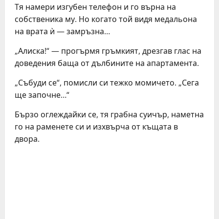
Тя намери изгубен телефон и го върна на
собственика му. Но когато той видя медальона
на врата ѝ — замръзна…
„Алиска!“ — прогърмя гръмкият, дрезгав глас на
доведения баща от дълбините на апартамента.
„Събуди се“, помисли си тежко момичето. „Сега
ще започне…“
Бързо оглеждайки се, тя грабна суичър, наметна
го на раменете си и изхвърча от къщата в
двора.