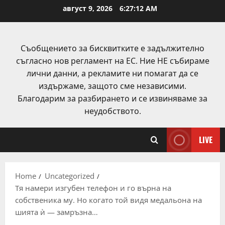
Skip
август 9, 2026
6:27:13 AM
to
content
Съобщението за бисквитките е задължително
съгласно нов регламент на ЕС. Ние НЕ събираме
лични данни, а рекламите ни помагат да се
издържаме, защото сме независими.
Благодарим за разбирането и се извиняваме за
неудобството.
LIVE
Home
Uncategorized
Тя намери изгубен телефон и го върна на
собственика му. Но когато той видя медальона на
шията ѝ — замръзна…