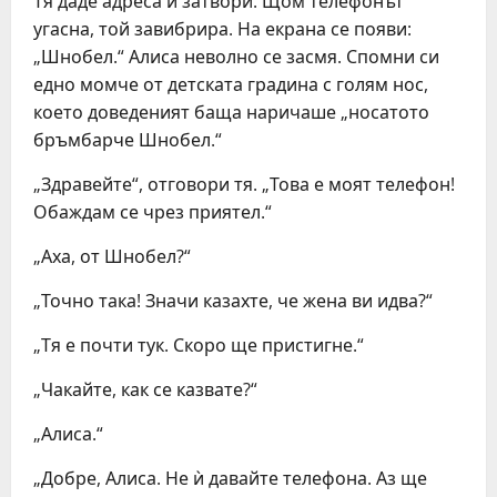
Тя даде адреса и затвори. Щом телефонът
угасна, той завибрира. На екрана се появи:
„Шнобел.“ Алиса неволно се засмя. Спомни си
едно момче от детската градина с голям нос,
което доведеният баща наричаше „носатото
бръмбарче Шнобел.“
„Здравейте“, отговори тя. „Това е моят телефон!
Обаждам се чрез приятел.“
„Аха, от Шнобел?“
„Точно така! Значи казахте, че жена ви идва?“
„Тя е почти тук. Скоро ще пристигне.“
„Чакайте, как се казвате?“
„Алиса.“
„Добре, Алиса. Не ѝ давайте телефона. Аз ще