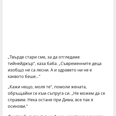
„Твърде стари сме, за да отгледаме
тийнейджър“, каза баба. „Съвременните деца
изобщо не са лесни. А и здравето ни не е
каквото беше…“
„Кажи нещо, моля те“, помоли жената,
обръщайки се към съпруга си. „Не можем да се
справим. Нека остане при Дима, все пак я
осинови.“