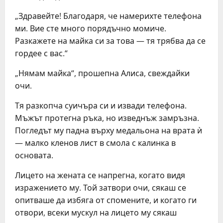
„Здравейте! Благодаря, че намерихте телефона
ми. Вие сте много порядъчно момиче.
Разкажете на майка си за това — тя трябва да се
гордее с вас.“
„Нямам майка“, прошепна Алиса, свеждайки
очи.
Тя разкопча суичъра си и извади телефона.
Мъжът протегна ръка, но изведнъж замръзна.
Погледът му падна върху медальона на врата ѝ
— малко кленов лист в смола с калинка в
основата.
Лицето на жената се напрегна, когато видя
изражението му. Той затвори очи, сякаш се
опитваше да избяга от спомените, и когато ги
отвори, всеки мускул на лицето му сякаш