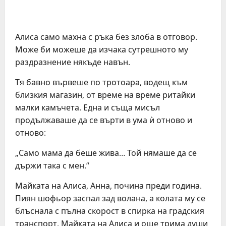
Алиса само махна с ръка без злоба в отговор.
Може би можеше да изчака сутрешното му
раздразнение някъде навън.
Тя бавно вървеше по тротоара, водещ към
близкия магазин, от време на време ритайки
малки камъчета. Една и съща мисъл
продължаваше да се върти в ума ѝ отново и
отново:
„Само мама да беше жива… Той нямаше да се
държи така с мен.“
Майката на Алиса, Анна, почина преди година.
Пиян шофьор заспал зад волана, а колата му се
блъснала с пълна скорост в спирка на градския
транспорт. Майката на Алиса и още трима души