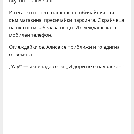
вкусно — любезно.
И сега тя отново вървеше по обичайния път
към магазина, пресичайки паркинга. С крайчеца
на окото си забеляза нещо. Изглеждаше като
мобилен телефон.
Оглеждайки се, Алиса се приближи и го вдигна
от земята.
„Уау!“ — изненада се тя. „И дори не е надраскан!“