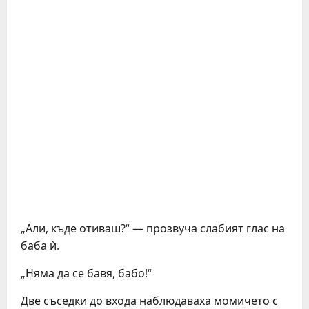
„Али, къде отиваш?“ — прозвуча слабият глас на
баба ѝ.
„Няма да се бавя, бабо!“
Две съседки до входа наблюдаваха момичето с