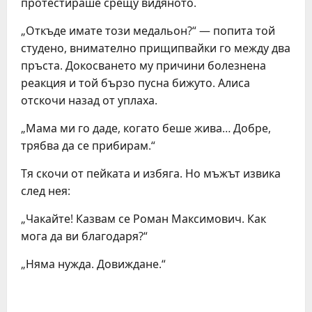
протестираше срещу видяното.
„Откъде имате този медальон?“ — попита той
студено, внимателно прищипвайки го между два
пръста. Докосването му причини болезнена
реакция и той бързо пусна бижуто. Алиса
отскочи назад от уплаха.
„Мама ми го даде, когато беше жива… Добре,
трябва да се прибирам.“
Тя скочи от пейката и избяга. Но мъжът извика
след нея:
„Чакайте! Казвам се Роман Максимович. Как
мога да ви благодаря?“
„Няма нужда. Довиждане.“