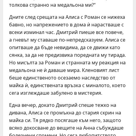
толкова странно на медальона ми?“
Дните след срещата на Алиса с Роман се нижеха
бавно, но напрежението в дома ѝ нарастваше с
всеки изминал час. Дмитрий пиеше все повече,
а гневът му ставаше по-непредсказуем. Алиса се
опитваше да бъде невидима, да се движи като
сянка, за да не предизвика поредната му тирада.
Но мисълта за Роман и странната му реакция на
медальона не ѝ даваше мира. Кленовият лист
беше единственото осезаемо наследство от
майка ѝ, единствената връзка с миналото, което
сега изглеждаше забулено в мистерия.
Една вечер, докато Дмитрий спеше тежко на
дивана, Алиса се промъкна до стария скрин на
майка си. Тя рядко посягаше към него, защото
всяко докосване до вещите на Анна събуждаше
болезнени спомени. Но сега любопитството