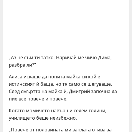
„Аз не съм ти татко. Наричай ме чичо Дима,
разбра ли?“
Алиса искаше да попита майка си кой е
истинският ѝ баща, но тя само се шегуваше.
След смъртта на майка ѝ, Дмитрий започна да
пие все повече и повече.
Когато момичето навърши седем години,
училището беше неизбежно.
„Повече от половината ми заплата отива за