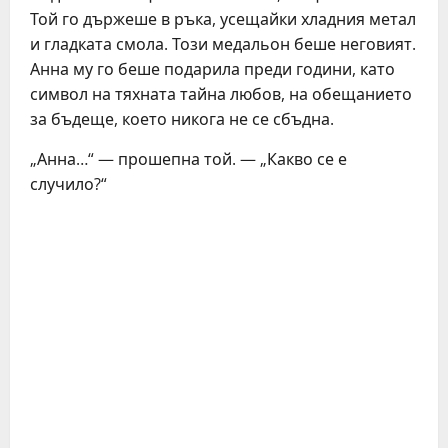
Той го държеше в ръка, усещайки хладния метал
и гладката смола. Този медальон беше неговият.
Анна му го беше подарила преди години, като
символ на тяхната тайна любов, на обещанието
за бъдеще, което никога не се сбъдна.
„Анна…“ — прошепна той. — „Какво се е
случило?“