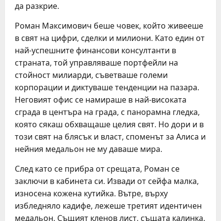
да разкрие.
Роман Максимович беше човек, който живееше
в свят на цифри, сделки и милиони. Като един от
най-успешните финансови консултанти в
страната, той управляваше портфейли на
стойност милиарди, съветваше големи
корпорации и диктуваше тенденции на пазара.
Неговият офис се намираше в най-високата
сграда в центъра на града, с панорамна гледка,
която сякаш обхващаше целия свят. Но дори и в
този свят на блясък и власт, споменът за Алиса и
нейния медальон не му даваше мира.
След като се прибра от срещата, Роман се
заключи в кабинета си. Извади от сейфа малка,
износена кожена кутийка. Вътре, върху
избледняло кадифе, лежеше третият идентичен
медальон. Същият кленов лист, същата калинка.