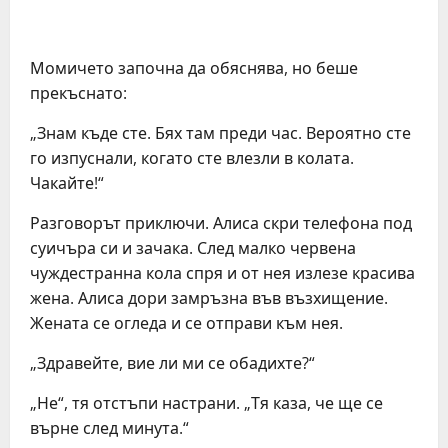
Момичето започна да обяснява, но беше
прекъснато:
„Знам къде сте. Бях там преди час. Вероятно сте
го изпуснали, когато сте влезли в колата.
Чакайте!“
Разговорът приключи. Алиса скри телефона под
суичъра си и зачака. След малко червена
чуждестранна кола спря и от нея излезе красива
жена. Алиса дори замръзна във възхищение.
Жената се огледа и се отправи към нея.
„Здравейте, вие ли ми се обадихте?“
„Не“, тя отстъпи настрани. „Тя каза, че ще се
върне след минута.“