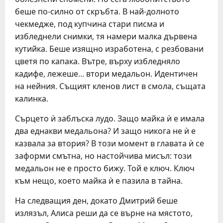
беше по-силно от скръбта. В най-долното
чекмедже, под купчина стари писма и
избледнели снимки, тя намери малка дървена
кутийка. Беше изящно изработена, с резбовани
цветя по капака. Вътре, върху избледняло
кадифе, лежеше… втори медальон. Идентичен
на нейния. Същият кленов лист в смола, същата
калинка.
Сърцето ѝ заблъска лудо. Защо майка ѝ е имала
два еднакви медальона? И защо никога не ѝ е
казвала за втория? В този момент в главата ѝ се
заформи смътна, но настойчива мисъл: този
медальон не е просто бижу. Той е ключ. Ключ
към нещо, което майка ѝ е пазила в тайна.
На следващия ден, докато Дмитрий беше
излязъл, Алиса реши да се върне на мястото,