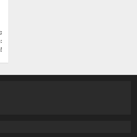
:
:
!