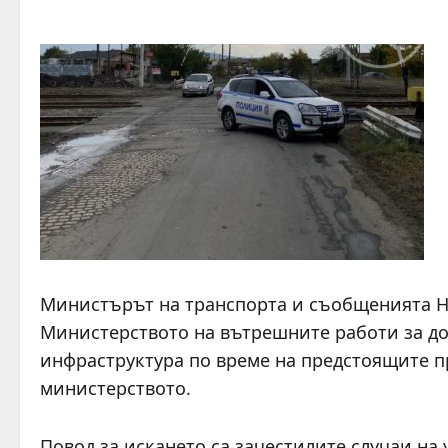
Министърът на транспорта и съобщенията Н
Министерството на вътрешните работи за д
инфраструктура по време на предстоящите п
министерството.
Повод за искането са зачестилите случаи н