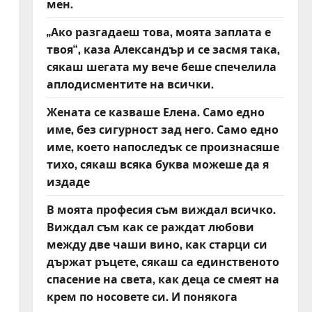
мен.
„Ако разгадаеш това, моята заплата е
твоя“, каза Александър и се засмя така,
сякаш шегата му вече беше спечелила
аплодисментите на всички.
Жената се казваше Елена. Само едно
име, без сигурност зад него. Само едно
име, което напоследък се произнасяше
тихо, сякаш всяка буква можеше да я
издаде
В моята професия съм виждал всичко.
Виждал съм как се раждат любови
между две чаши вино, как старци си
държат ръцете, сякаш са единственото
спасение на света, как деца се смеят на
крем по носовете си. И понякога