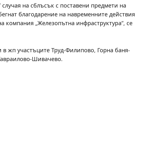
7 случая на сблъсък с поставени предмети на
збегнат благодарение на навременните действия
а компания „Железопътна инфраструктура“, се
 в жп участъците Труд-Филипово, Горна баня-
 Гавраилово-Шивачево.