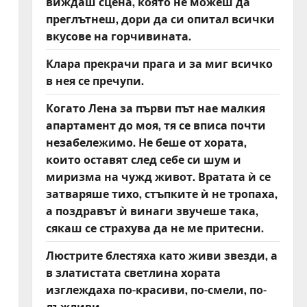
виждаш сцена, която не можеш да
преглътнеш, дори да си опитал всички
вкусове на горчивината.
Клара прекрачи прага и за миг всичко
в нея се пречупи.
Когато Лена за първи път нае малкия
апартамент до моя, тя се вписа почти
незабележимо. Не беше от хората,
които оставят след себе си шум и
миризма на чужд живот. Вратата ѝ се
затваряше тихо, стъпките ѝ не тропаха,
а поздравът ѝ винаги звучеше така,
сякаш се страхува да не ме притесни.
Люстрите блестяха като живи звезди, а
в златистата светлина хората
изглеждаха по-красиви, по-смели, по-
лъжливи.