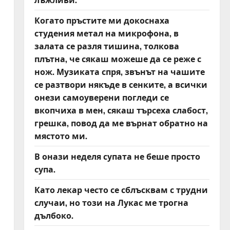
Когато пръстите ми докоснаха
студения метал на микрофона, в
залата се разля тишина, толкова
плътна, че сякаш можеше да се реже с
нож. Музиката спря, звънът на чашите
се разтвори някъде в сенките, а всички
онези самоуверени погледи се
вкопчиха в мен, сякаш търсеха слабост,
грешка, повод да ме върнат обратно на
мястото ми.
В онази неделя супата не беше просто
супа.
Като лекар често се сблъсквам с трудни
случаи, но този на Лукас ме трогна
дълбоко.