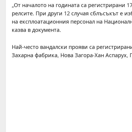
„От началото на годината са регистрирани 1
релсите. При други 12 случая сблъсъкът е и
на експлоатационния персонал на Националн
казва в документа.
Най-често вандалски прояви са регистрирани
Захарна фабрика, Нова Загора-Хан Аспарух,