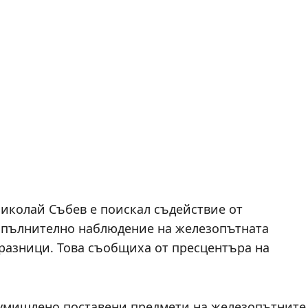
иколай Събев е поискал съдействие от
опълнително наблюдение на железопътната
разници. Това съобщиха от пресцентъра на
а умишлено поставени предмети на железопътните