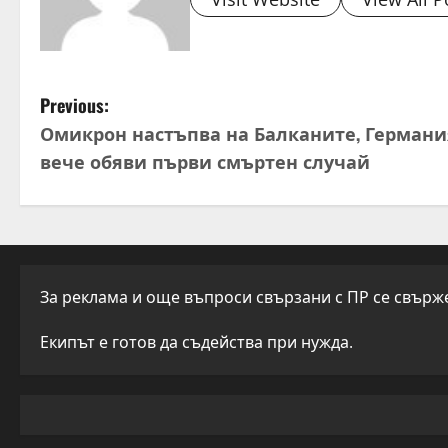
P
Previous:
Омикрон настъпва на Балканите, Германи
o
вече обяви първи смъртен случай
s
t
n
За реклама и още въпроси свързани с ПР се свържет
a
Екипът е готов да съдейства при нужда.
v
i
g