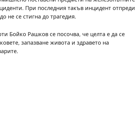
нциденти. При последния такъв инцидент отпреди
до не се стигна до трагедия.
и Бойко Рашков се посочва, че целта е да се
овете, запазване живота и здравето на
варите.