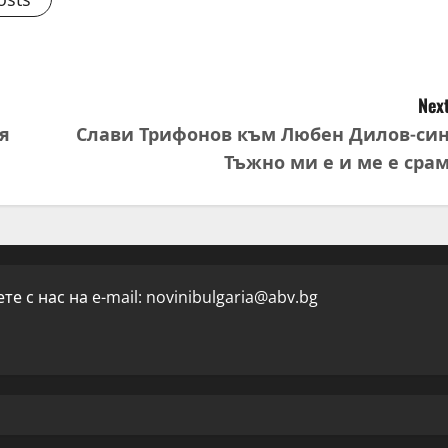
Next
я
Слави Трифонов към Любен Дилов-син
Тъжно ми е и ме е срам
е с нас на e-mail:
novinibulgaria@abv.bg