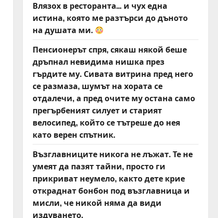
Влязох в ресторанта… и чух една
истина, която ме разтърси до дъното
на душата ми.
Пенсионерът спря, сякаш някой беше
дръпнал невидима нишка през
гърдите му. Сивата витрина пред него
се размаза, шумът на хората се
отдалечи, а пред очите му остана само
прегърбеният силует и старият
велосипед, който се тътреше до нея
като верен спътник.
Възглавниците никога не лъжат. Те не
умеят да пазят тайни, просто ги
прикриват неумело, както дете крие
откраднат бонбон под възглавница и
мисли, че никой няма да види
издуването.