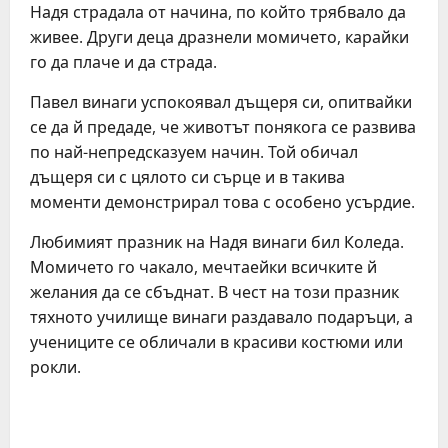
Надя страдала от начина, по който трябвало да
живее. Други деца дразнели момичето, карайки
го да плаче и да страда.
Павел винаги успокоявал дъщеря си, опитвайки
се да й предаде, че животът понякога се развива
по най-непредсказуем начин. Той обичал
дъщеря си с цялото си сърце и в такива
моменти демонстрирал това с особено усърдие.
Любимият празник на Надя винаги бил Коледа.
Момичето го чакало, мечтаейки всичките й
желания да се сбъднат. В чест на този празник
тяхното училище винаги раздавало подаръци, а
учениците се обличали в красиви костюми или
рокли.