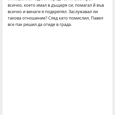
всичко, което имал в дъщеря си, помагал й във
всичко и винаги я подкрепял. Заслужавал ли
такова отношение? След като помислил, Павел
все пак решил да отиде в града.