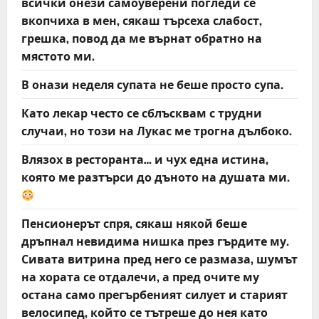
всички онези самоуверени погледи се
вкопчиха в мен, сякаш търсеха слабост,
грешка, повод да ме върнат обратно на
мястото ми.
В онази неделя супата не беше просто супа.
Като лекар често се сблъсквам с трудни
случаи, но този на Лукас ме трогна дълбоко.
Влязох в ресторанта… и чух една истина,
която ме разтърси до дъното на душата ми.
Пенсионерът спря, сякаш някой беше
дръпнал невидима нишка през гърдите му.
Сивата витрина пред него се размаза, шумът
на хората се отдалечи, а пред очите му
остана само прегърбеният силует и старият
велосипед, който се тътреше до нея като