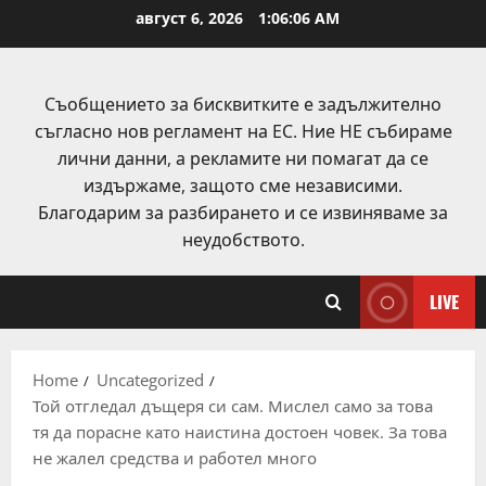
Skip
август 6, 2026
1:06:07 AM
to
content
Съобщението за бисквитките е задължително
съгласно нов регламент на ЕС. Ние НЕ събираме
лични данни, а рекламите ни помагат да се
издържаме, защото сме независими.
Благодарим за разбирането и се извиняваме за
неудобството.
LIVE
Home
Uncategorized
Той отгледал дъщеря си сам. Мислел само за това
тя да порасне като наистина достоен човек. За това
не жалел средства и работел много