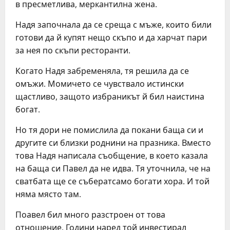
в пресметлива, меркантилна жена.
Надя започнала да се среща с мъже, които били
готови да й купят нещо скъпо и да харчат пари
за нея по скъпи ресторанти.
Когато Надя забременяла, тя решила да се
омъжи. Момичето се чувствало истински
щастливо, защото избраникът й бил наистина
богат.
Но тя дори не помислила да покани баща си и
другите си близки роднини на празника. Вместо
това Надя написала съобщение, в което казала
на баща си Павел да не идва. Тя уточнила, че на
сватбата ще се събератсамо богати хора. И той
няма място там.
Поавел бил много разстроен от това
отношение. Години наред той инвестирал