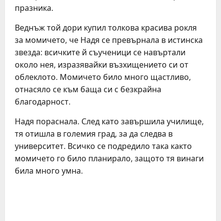
празника.
Веднъж той дори купил толкова красива рокля
за момичето, че Надя се превърнала в истинска
звезда: всичките й съученици се навъртали
около нея, изразявайки възхищението си от
облеклото. Момичето било много щастливо,
отнасяло се към баща си с безкрайна
благодарност.
Надя пораснала. След като завършила училище,
тя отишла в големия град, за да следва в
университет. Всичко се подредило така както
момичето го било планирало, защото тя винаги
била много умна.