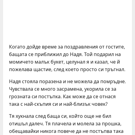
Когато дойде време за поздравления от гостите,
бащата се приближил до Надя. Той подарил на
момичето малък букет, целунал я и казал, че й
пожелава щастие, след което просто си тръгнал.
Надя стояла поразена и не можела да помръдне.
Чувствала се много засрамена, укорила се за
грозната си постъпка. Как може да се отнася
така с най-скъпия си и най-близък човек?
Тя хукнала след баща си, който още не бил
отишъл далеч. Тя плачела и молела за прошка,
обещавайки никога повече да не постъпва така