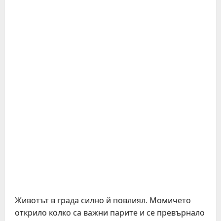
Животът в града силно й повлиял. Момичето
открило колко са важни парите и се превърнало