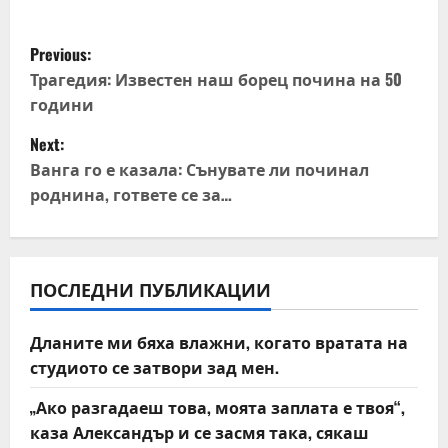
P
Previous:
o
Трагедия: Известен наш борец почина на 50
години
s
Next:
t
Ванга го е казала: Сънувате ли починал
роднина, гответе се за…
n
a
v
ПОСЛЕДНИ ПУБЛИКАЦИИ
i
Дланите ми бяха влажни, когато вратата на
студиото се затвори зад мен.
g
„Ако разгадаеш това, моята заплата е твоя“,
a
каза Александър и се засмя така, сякаш