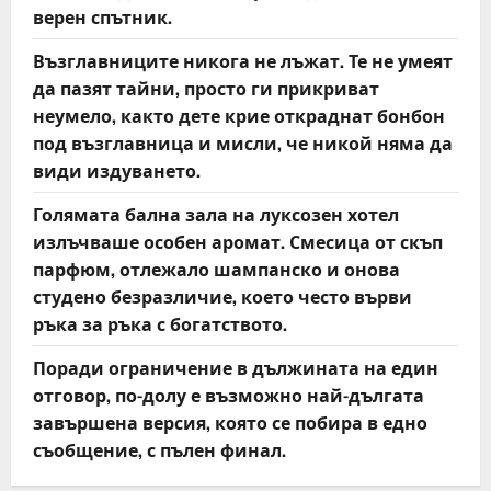
верен спътник.
Възглавниците никога не лъжат. Те не умеят
да пазят тайни, просто ги прикриват
неумело, както дете крие откраднат бонбон
под възглавница и мисли, че никой няма да
види издуването.
Голямата бална зала на луксозен хотел
излъчваше особен аромат. Смесица от скъп
парфюм, отлежало шампанско и онова
студено безразличие, което често върви
ръка за ръка с богатството.
Поради ограничение в дължината на един
отговор, по-долу е възможно най-дългата
завършена версия, която се побира в едно
съобщение, с пълен финал.