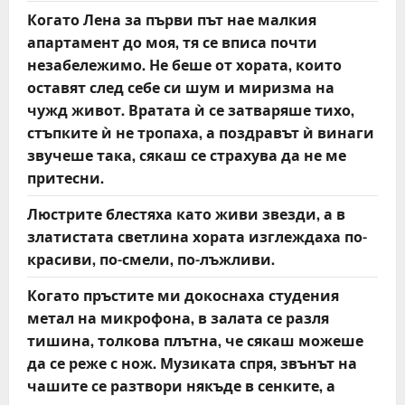
Когато Лена за първи път нае малкия
апартамент до моя, тя се вписа почти
незабележимо. Не беше от хората, които
оставят след себе си шум и миризма на
чужд живот. Вратата ѝ се затваряше тихо,
стъпките ѝ не тропаха, а поздравът ѝ винаги
звучеше така, сякаш се страхува да не ме
притесни.
Люстрите блестяха като живи звезди, а в
златистата светлина хората изглеждаха по-
красиви, по-смели, по-лъжливи.
Когато пръстите ми докоснаха студения
метал на микрофона, в залата се разля
тишина, толкова плътна, че сякаш можеше
да се реже с нож. Музиката спря, звънът на
чашите се разтвори някъде в сенките, а