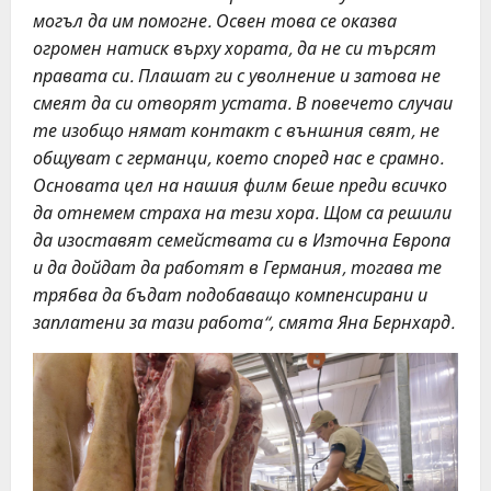
могъл да им помогне. Освен това се оказва
огромен натиск върху хората, да не си търсят
правата си. Плашат ги с уволнение и затова не
смеят да си отворят устата. В повечето случаи
те изобщо нямат контакт с външния свят, не
общуват с германци, което според нас е срамно.
Основата цел на нашия филм беше преди всичко
да отнемем страха на тези хора. Щом са решили
да изоставят семействата си в Източна Европа
и да дойдат да работят в Германия, тогава те
трябва да бъдат подобаващо компенсирани и
заплатени за тази работа“, смята Яна Бернхард.