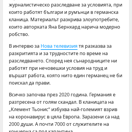
журналистическо разследване за условията, при
които работят българи и румънци в германска
кланица. Материалът разкрива злоупотребите,
които авторката Яна Бернхард нарича модерно
робство.
В интервю за
Нова телевизия
тя разказва за
разкритията и за трудностите по време на
разследването. Според нея сънародниците ни
работят при нечовешки условия на труд и
вършат работа, която нито един германец не би
поискал да прави.
Всичко започва през 2020 година. Германия е
разтресена от голям скандал. В кланицата на
„Клемент Тьонис“ избухва най-големият взрив
на коронавирус в цяла Европа. Заразени са над
2000 души. А почти 7000 от служителите на
концерна са под карантина.