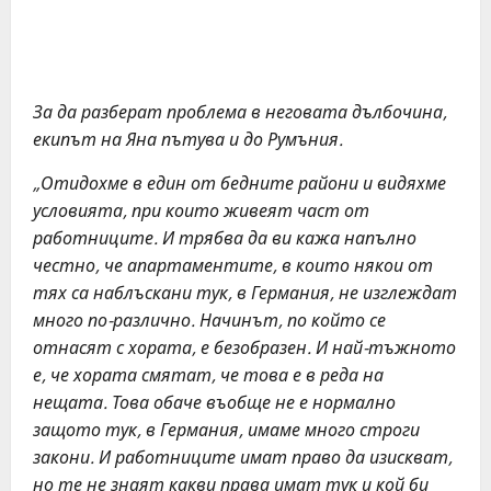
За да разберат проблема в неговата дълбочина,
екипът на Яна пътува и до Румъния.
„Отидохме в един от бедните райони и видяхме
условията, при които живеят част от
работниците. И трябва да ви кажа напълно
честно, че апартаментите, в които някои от
тях са наблъскани тук, в Германия, не изглеждат
много по-различно. Начинът, по който се
отнасят с хората, е безобразен. И най-тъжното
е, че хората смятат, че това е в реда на
нещата. Това обаче въобще не е нормално
защото тук, в Германия, имаме много строги
закони. И работниците имат право да изискват,
но те не знаят какви права имат тук и кой би