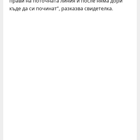
прави на поточната линия и после няма дори
къде да си починат“, разказва свидетелка.