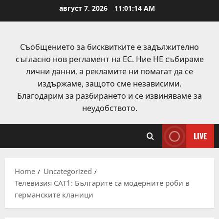
Skip
август 7, 2026
11:01:15 AM
to
content
Съобщението за бисквитките е задължително
съгласно нов регламент на ЕС. Ние НЕ събираме
лични данни, а рекламите ни помагат да се
издържаме, защото сме независими.
Благодарим за разбирането и се извиняваме за
неудобството.
LIVE
Home
Uncategorized
Телевизия САТ1: Българите са модерните роби в
германските кланици