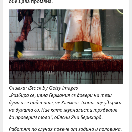
обещава промяна.
Снимка: iStock by Getty Images
„Разбира се, цяла Германия се довери на тези
думи и се надяваше, че Клеменс Тьонис ще удържи
на думата си. Ние като журналисти трябваше
да проверим това“, обясни Яна Бернхард.
Работят по случая повече от година и половина.