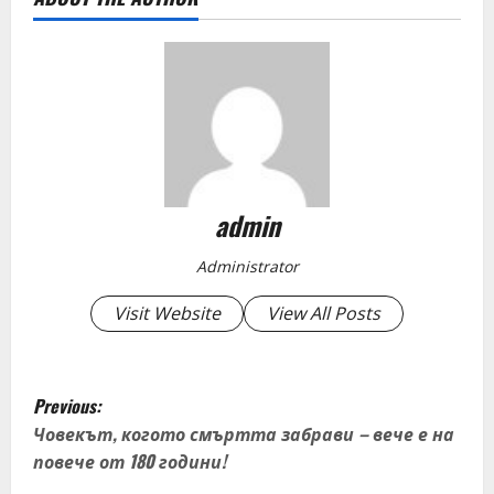
admin
Administrator
Visit Website
View All Posts
P
Previous:
o
Човекът, когото смъртта забрави – вече е на
повече от 180 години!
s