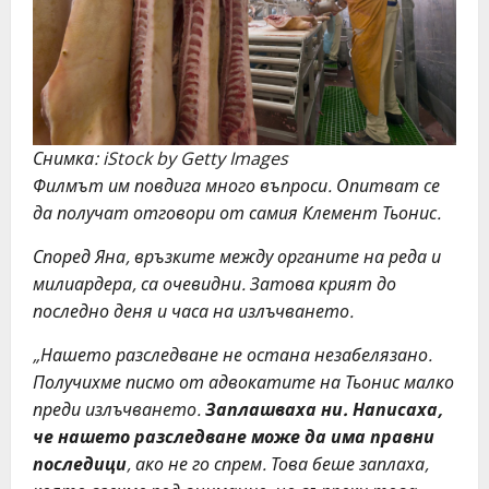
Снимка: iStock by Getty Images
Филмът им повдига много въпроси. Опитват се
да получат отговори от самия Клемент Тьонис.
Според Яна, връзките между органите на реда и
милиардера, са очевидни. Затова крият до
последно деня и часа на излъчването.
„Нашето разследване не остана незабелязано.
Получихме писмо от адвокатите на Тьонис малко
преди излъчването.
Заплашваха ни. Написаха,
че нашето разследване може да има правни
последици
, ако не го спрем. Това беше заплаха,