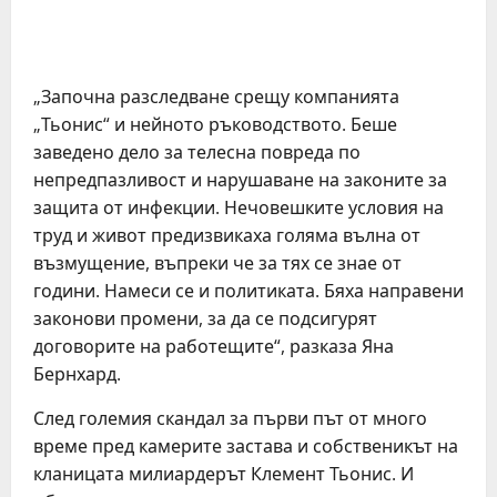
„Започна разследване срещу компанията
„Тьонис“ и нейното ръководството. Беше
заведено дело за телесна повреда по
непредпазливост и нарушаване на законите за
защита от инфекции. Нечовешките условия на
труд и живот предизвикаха голяма вълна от
възмущение, въпреки че за тях се знае от
години. Намеси се и политиката. Бяха направени
законови промени, за да се подсигурят
договорите на работещите“, разказа Яна
Бернхард.
След големия скандал за първи път от много
време пред камерите застава и собственикът на
кланицата милиардерът Клемент Тьонис. И