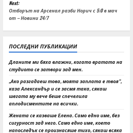
Next:
t
Отборът на Арсенал разби Норич с 5:0 в мач
от – Новини 24/7
n
a
v
ПОСЛЕДНИ ПУБЛИКАЦИИ
i
Дланите ми бяха влажни, когато вратата на
студиото се затвори зад мен.
g
„Ако разгадаеш това, моята заплата е твоя“,
a
каза Александър и се засмя така, сякаш
t
шегата му вече беше спечелила
аплодисментите на всички.
i
Жената се казваше Елена. Само едно име, без
o
сигурност зад него. Само едно име, което
напоследък се произнасяше тихо, сякаш всяка