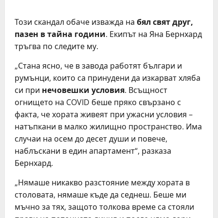
Този скандал обаче изважда на
бял свят друг,
пазен в тайна години
. Екипът на Яна Бернхард
тръгва по следите му.
„Стана ясно, че в завода работят българи и
румънци, които са принудени да изкарват хляба
си при
нечовешки условия
. Всъщност
огнището на COVID беше пряко свързано с
факта, че хората живеят при ужасни условия –
натъпкани в малко жилищно пространство. Има
случаи на осем до десет души и повече,
наблъскани в един апартамент“, разказа
Бернхард.
„Нямаше никакво разстояние между хората в
столовата, нямаше къде да седнеш. Беше ми
мъчно за тях, защото толкова време са стояли