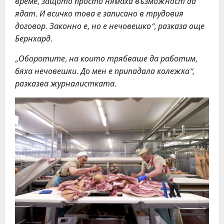
време, защото просто нямаха възможност да
ядат. И всичко това е записано в трудовия
договор. Законно е, но е нечовешко“, разказа още
Бернхард.
„Оборотите, на които трябваше да работим,
бяха нечовешки. До мен е припадала колежка“,
разказва журналистката.