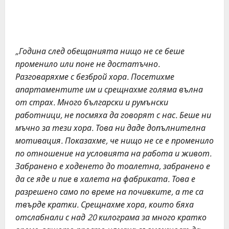
„Година след обещанията нищо не се беше
променило или поне не достатъчно.
Разговаряхме с безброй хора. Посетихме
апартаментите им и срещнахме голяма вълна
от страх. Много български и румънски
работници, не посмяха да говорят с нас. Беше ни
мъчно за тези хора. Това ни даде допълнителна
мотивация. Показахме, че нищо не се е променило
по отношение на условията на работа и живот.
Забранено е ходенето до тоалетна, забранено е
да се яде и пие в халета на фабриката. Това е
разрешено само по време на почивките, а те са
твърде кратки. Срещнахме хора, които бяха
отслабнали с над 20 килограма за много кратко