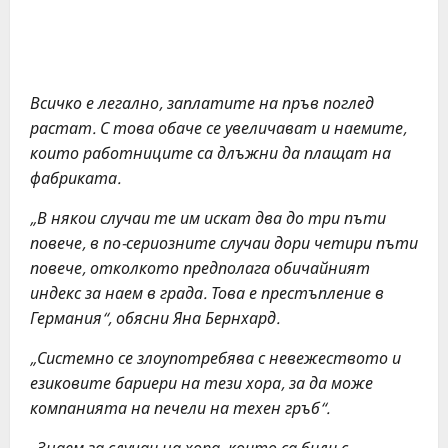
Всичко е легално, заплатите на пръв поглед
растат. С това обаче се увеличават и наемите,
които работниците са длъжни да плащат на
фабриката.
„В някои случаи те им искат два до три пъти
повече, в по-сериозните случаи дори четири пъти
повече, отколкото предполага обичайният
индекс за наем в града. Това е престъпление в
Германия“, обясни Яна Бернхард.
„Системно се злоупотребява с невежеството и
езиковите бариери на тези хора, за да може
компанията на печели на техен гръб“.
„Знаем за случаи на хора, които са били с