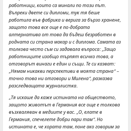
работници, които са минали по този път.
Въпреки двете си дипломи, тук тя беше
работила във фабрика и верига за бързо хранене,
защото това все още е по-добрата
алтернатива от това да бъдеш безработен в
родната си страна макар и с диплома. Самата аз
толкова често съм си задавала въпроса: „Защо
работниците изобщо търпят всичко това, а
отговорът винаги е един и същи. Те си казват:
„Нямам никакви перспективи в моята страна“ –
точно това ни отговори и Милена“, разказва
разследващата журналистка.
„Тя искаше да каже истината на обществото,
защото животът в Германия все още е толкова
възхваляван в медиите у вас. „О, елате в
Германия, спечелете добри пари там“. Но
истината е, че хората там, поне ако говорим за