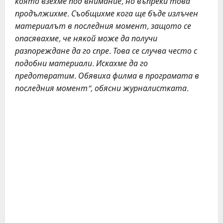
която взехме под внимание, но въпреки това
продължихме. Съобщихме кога ще бъде излъчен
материалът в последния момент, защото се
опасявахме, че някой може да получи
разпореждане да го спре. Това се случва често с
подобни материали. Искахме да го
предотвратим. Обявиха филма в програмата в
последния момент“, обясни журналистката.