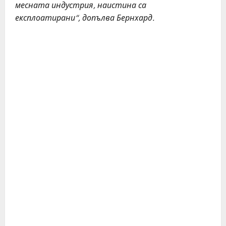
месната индустрия, наистина са
експлоатирани“, допълва Бернхард.