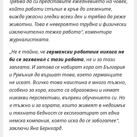
Трябва да си представите ежедневието на човек,
който работи стъпил в кръв до глезените,
вижда ужасни гледки всеки ден и трябва да реже
животни. Това е невероятно трудна и физически
изключително тежка работа“, коментира
журналистката.
„Не е тайна, че
германски работник никога не
би се захванал с тази работа
, не и за тази
заплата. И затова се набират хора от България
и Румъния да вършат това, което германците
не искат. Всичко това наистина е много тъжно,
особено за хора, които са образовани и нямат
никакви перспективи, въпреки обучението си. Но
e тъжно и за хората, които живеят в недоимък
и тяхната бедност се експлоатират от една
немска компания, която иска да се забогатее“,
заключи Яна Бернхард.