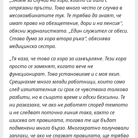
отрязани пръсти. Това много често се случва в
месокомбинатите тук. Те трябва да знаят, че
имат право на обезщетение, дори и на пенсия“,
обясни журналистката. „Един служител се обеси.
Става дума за хора втора ръка“, обяснява
медицинска сестра.
„Тя каза, че това са хора за изхвърляне. Тези хора
просто се заменят, когато вече не
функционират. Това установихме и с моя екип.
Срещнахме много млади работници, които само
след изпитателния си срок се чувстваха толкова
разбити, но в същото време и адски безсилни. Те
ни разказаха, че ако не работят според темпото
и не следват поточна линия така, както се
изисква от правилата, тогава те ще бъдат
подменени много бързо. Многократно получавали
заплахи, че ако не спазват правилата, ще трябва