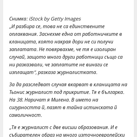
Снимка: iStock by Getty Images
„И разбира се, това не са единствените
оплаквания. Заснехме една от работничките в
кланицата, която накрая дори не си получи
заплатата. Не повярвахме, че тя е изолиран
случай, защото много други работници също са
ни разказвали, че заплатите не винаги се
изплащат“, разказа журналистката.
За да разследват случая вкарват в кланицата на
Тьонис журналист под прикритие. Тя е българка.
На 38. Наричат я Милена. В името на
сигурността й, пазят в тайна истинската й
самоличност.
„Тя е журналист с две висши образования. И е
събирателен образ на много източноевропейски