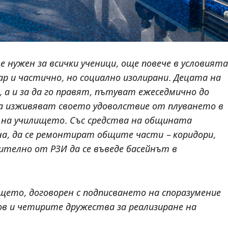
е нужен за всички ученици, още повече в условията
ар и частично, но социално изолирани. Децата на
 а и за да го правят, пътуват ежеседмично до
 да изживяват своето удоволствие от плуването в
р на училището. Със средства на общината
на, да се ремонтират общите части – коридори,
ително от РЗИ да се въведе басейнът в
ето, договорен с подписването на споразумение
 и четирите дружества за реализиране на