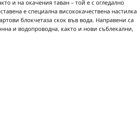
кто и на окачения таван – той е с огледално
оставена е специална висококачествена настилка
тартови блокчетаза скок във вода. Направени са
нна и водопроводна, както и нови съблекални,