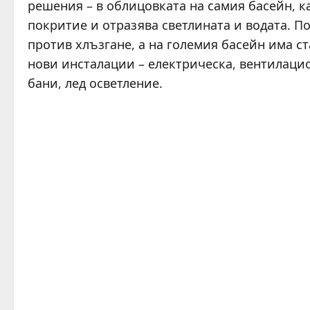
решения – в облицовката на самия басейн, ка
покритие и отразява светлината и водата. П
против хлъзгане, а на големия басейн има с
нови инсталации – електрическа, вентилацио
бани, лед осветление.