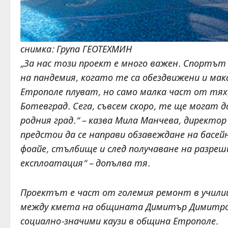
снимка: Група ГЕОТЕХМИН
„
За нас този проект е много важен. Спортът 
на пандемия, когато те са обездвижени и мак
Етрополе плуват, но само малка част от тях,
Ботевград. Сега, съвсем скоро, те ще могат
родния град.“ – казва Мила Манчева, директо
предстои да се направи обзавеждане на басей
фоайе, стълбище и след получаване на разреш
експлоатация
“ – допълва тя.
Проектът е част от големия ремонт в училищ
между кмета на общината Димитър Димитров
социално-значими каузи в община Етрополе.