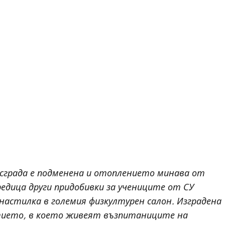
 сграда е подменена и отоплението минава от
 редица други придобивки за учениците от СУ
 настилка в големия физкултурен салон. Изградена
тието, в което живеят възпитаниците на