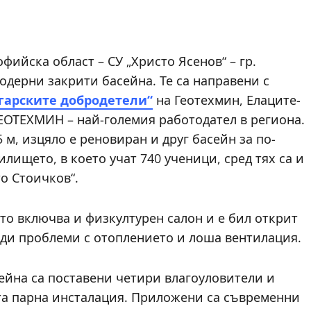
фийска област – СУ „Христо Ясенов“ – гр.
одерни закрити басейна. Те са направени с
гарските добродетели“
на Геотехмин, Елаците-
 ГЕОТЕХМИН – най-големия работодател в региона.
 м, изцяло е реновиран и друг басейн за по-
илището, в което учат 740 ученици, сред тях са и
о Стоичков“.
йто включва и физкултурен салон и е бил открит
аради проблеми с отоплението и лоша вентилация.
ейна са поставени четири влагоуловители и
та парна инсталация. Приложени са съвременни