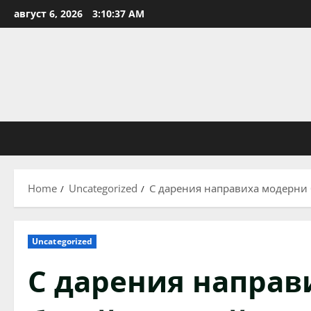
Skip
август 6, 2026
3:10:38 AM
to
content
Home
Uncategorized
С дарения направиха модерни 
Uncategorized
С дарения направ