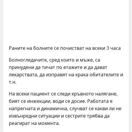
Раните на болните се почистват на всеки 3 часа
Болногледачите, сред които и мъже, са
принудени да тичат по етажите и да дават
лекарствата, да изправят на крака обитателите и
т.н.
На всеки пациент се следи кръвното налягане,
бият се инжекции, води се досие. Работата е
напрегната и динамична, случват се какви ли не
извънредни ситуации и сестрите трябва да
реагират на момента.