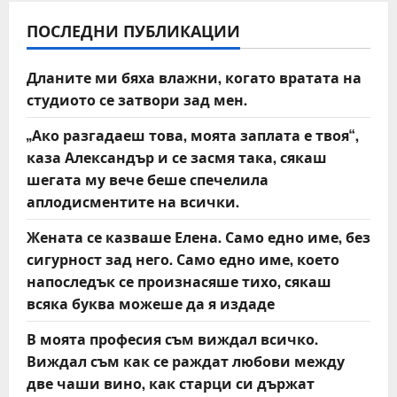
a
v
ПОСЛЕДНИ ПУБЛИКАЦИИ
i
Дланите ми бяха влажни, когато вратата на
студиото се затвори зад мен.
g
„Ако разгадаеш това, моята заплата е твоя“,
a
каза Александър и се засмя така, сякаш
t
шегата му вече беше спечелила
аплодисментите на всички.
i
Жената се казваше Елена. Само едно име, без
o
сигурност зад него. Само едно име, което
напоследък се произнасяше тихо, сякаш
n
всяка буква можеше да я издаде
В моята професия съм виждал всичко.
Виждал съм как се раждат любови между
две чаши вино, как старци си държат