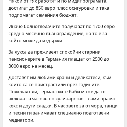
Някои от тях работят и по мидипрограмата,
достигат до 850 евро плюс осигуровки и така
подпомагат семейния бюджет.
Иначе болногледачите получават по 1700 евро
средно месечно възнаграждение, но то е за
който може да издържи.
За лукса да преживеят спокойни старини
пенсионерите в Германия плащат от 2500 до
3000 евро на месец.
Доставят им любими храни и деликатеси, към
които са се пристрастили през годините.
Пожелаят ли, германските баби може да се
включат в часове по кулинарство – сами правят
кекс и други сладки. В часовете за отмора, танци
и песни ги занимават специално подготвени
медиатори.