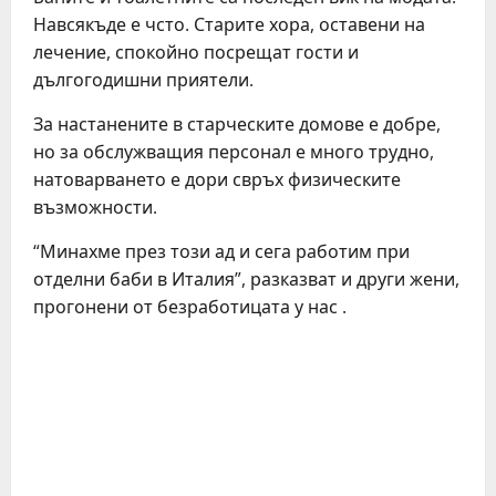
Навсякъде е чсто. Старите хора, оставени на
лечение, спокойно посрещат гости и
дългогодишни приятели.
За настанените в старческите домове е добре,
но за обслужващия персонал е много трудно,
натоварването е дори свръх физическите
възможности.
“Минахме през този ад и сега работим при
отделни баби в Италия”, разказват и други жени,
прогонени от безработицата у нас .