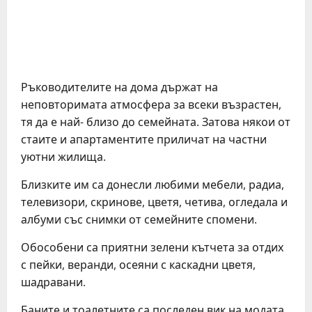
Ръководителите на дома държат на
неповторимата атмосфера за всеки възрастен,
тя да е най- близо до семейната. Затова някои от
стаите и апартаментите приличат на частни
уютни жилища.
Близките им са донесли любими мебели, радиа,
телевизори, скринове, цветя, четива, огледала и
албуми със снимки от семейните спомени.
Обособени са приятни зелени кътчета за отдих
с пейки, веранди, осеяни с каскадни цветя,
шадравани.
Баните и тоалетните са последен вик на модата.