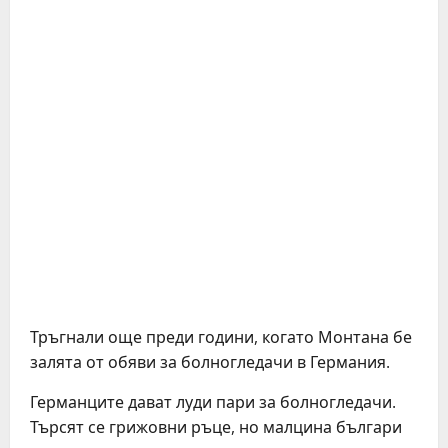
Тръгнали още преди години, когато Монтана бе
залята от обяви за болногледачи в Германия.
Германците дават луди пари за болногледачи.
Търсят се грижовни ръце, но малцина българи