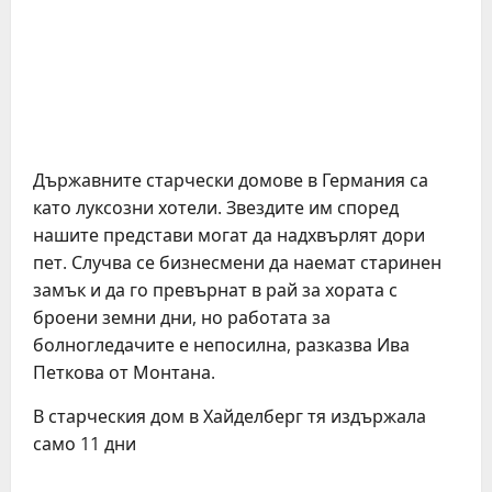
Държавните старчески домове в Германия са
като луксозни хотели. Звездите им според
нашите представи могат да надхвърлят дори
пет. Случва се бизнесмени да наемат старинен
замък и да го превърнат в рай за хората с
броени земни дни, но работата за
болногледачите е непосилна, разказва Ива
Петкова от Монтана.
В старческия дом в Хайделберг тя издържала
само 11 дни