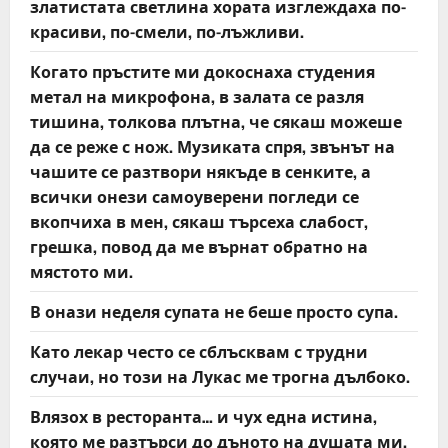
златистата светлина хората изглеждаха по-
красиви, по-смели, по-лъжливи.
Когато пръстите ми докоснаха студения
метал на микрофона, в залата се разля
тишина, толкова плътна, че сякаш можеше
да се реже с нож. Музиката спря, звънът на
чашите се разтвори някъде в сенките, а
всички онези самоуверени погледи се
вкопчиха в мен, сякаш търсеха слабост,
грешка, повод да ме върнат обратно на
мястото ми.
В онази неделя супата не беше просто супа.
Като лекар често се сблъсквам с трудни
случаи, но този на Лукас ме трогна дълбоко.
Влязох в ресторанта… и чух една истина,
която ме разтърси до дъното на душата ми.