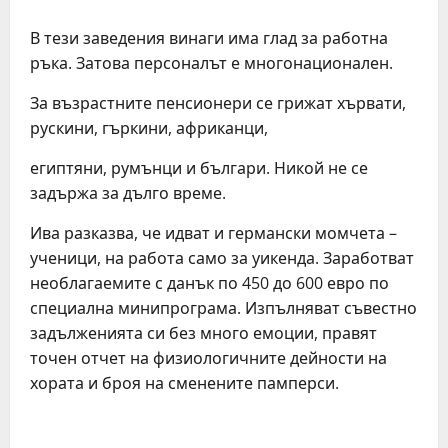
В тези заведения винаги има глад за работна
ръка. Затова персоналът е многонационален.
За възрастните пенсионери се грижат хървати,
рускини, гъркини, африканци,
египтяни, румънци и българи. Никой не се
задържа за дълго време.
Ива разказва, че идват и германски момчета –
ученици, на работа само за уикенда. Заработват
необлагаемите с данък по 450 до 600 евро по
специална минипрограма. Изпълняват съвестно
задълженията си без много емоции, правят
точен отчет на физиологичните дейности на
хората и броя на сменените памперси.