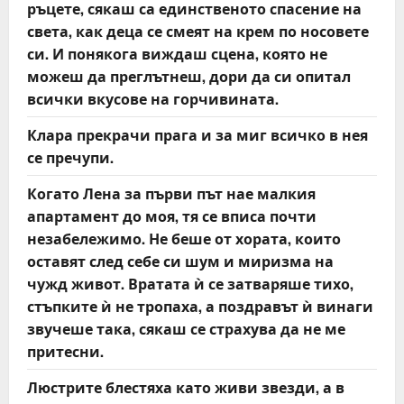
ръцете, сякаш са единственото спасение на
света, как деца се смеят на крем по носовете
си. И понякога виждаш сцена, която не
можеш да преглътнеш, дори да си опитал
всички вкусове на горчивината.
Клара прекрачи прага и за миг всичко в нея
се пречупи.
Когато Лена за първи път нае малкия
апартамент до моя, тя се вписа почти
незабележимо. Не беше от хората, които
оставят след себе си шум и миризма на
чужд живот. Вратата ѝ се затваряше тихо,
стъпките ѝ не тропаха, а поздравът ѝ винаги
звучеше така, сякаш се страхува да не ме
притесни.
Люстрите блестяха като живи звезди, а в