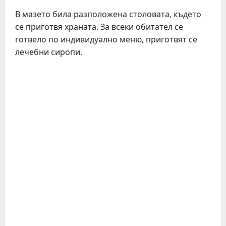
В мазето била разположена столовата, където
се приготвя храната. За всеки обитател се
готвело по индивидуално меню, приготвят се
лечебни сиропи.