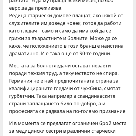
разчита тя да му праща всеки месец по 600
евро,за да преживява.
Редица старчески домове плащат, ако някой от
служителите им доведе човек, готов да работи
като гледач – само и само да има кой да се
грижи за възрастните и болните. Може да се
каже, че положението в този бранш е наистина
драматично. И е така още от 90-те години.
Местата за болногледачи остават незаети
поради тежкия труд, а текучеството не спира.
Германия не е най-предпочитаната страна за
квалифицираните гледачи от чужбина, смятат
гурбетчии. Така например в скандинавските
страни заплащането било по-добро, а и
професията се радвала на по-голямо признание.
И в момента се предлагат ограничен брой места
за медицински сестри в различни старчески