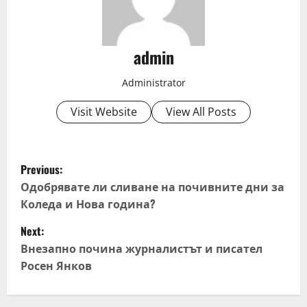
admin
Administrator
Visit Website
View All Posts
P
Previous:
o
Одобрявате ли сливане на почивните дни за
Коледа и Нова година?
s
Next:
t
Внезапно почина журналистът и писател
Росен Янков
n