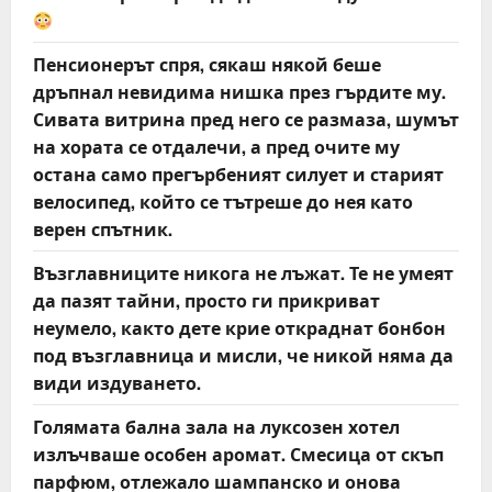
Пенсионерът спря, сякаш някой беше
дръпнал невидима нишка през гърдите му.
Сивата витрина пред него се размаза, шумът
на хората се отдалечи, а пред очите му
остана само прегърбеният силует и старият
велосипед, който се тътреше до нея като
верен спътник.
Възглавниците никога не лъжат. Те не умеят
да пазят тайни, просто ги прикриват
неумело, както дете крие откраднат бонбон
под възглавница и мисли, че никой няма да
види издуването.
Голямата бална зала на луксозен хотел
излъчваше особен аромат. Смесица от скъп
парфюм, отлежало шампанско и онова