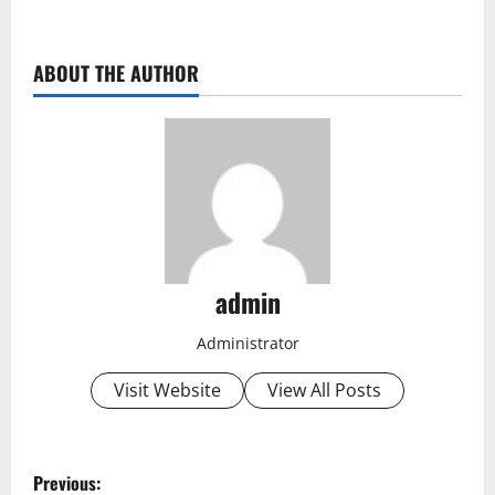
ABOUT THE AUTHOR
admin
Administrator
Visit Website
View All Posts
P
Previous: