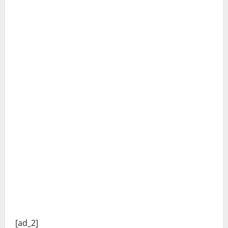
C
o
[ad_2]