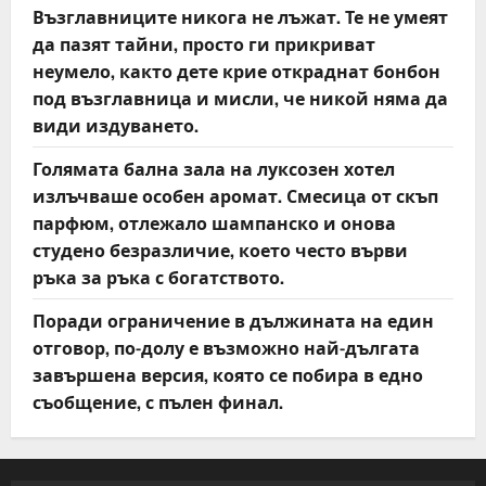
Възглавниците никога не лъжат. Те не умеят
да пазят тайни, просто ги прикриват
неумело, както дете крие откраднат бонбон
под възглавница и мисли, че никой няма да
види издуването.
Голямата бална зала на луксозен хотел
излъчваше особен аромат. Смесица от скъп
парфюм, отлежало шампанско и онова
студено безразличие, което често върви
ръка за ръка с богатството.
Поради ограничение в дължината на един
отговор, по-долу е възможно най-дългата
завършена версия, която се побира в едно
съобщение, с пълен финал.