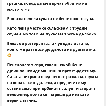
грешка, повод да ме върнат обратно на
мястото ми.
В онази неделя супата не беше просто супа.
Като лекар често се сблъсквам с трудни
случаи, но този на Лукас ме трогна дълбоко.
Влязох в ресторанта… и чух една истина,
която ме разтърси до дъното на душата ми.
Пенсионерът спря, сякаш някой беше
дръпнал невидима нишка през гърдите му.
Сивата витрина пред него се размаза, шумът
на хората се отдалечи, а пред очите му
остана само прегърбеният силует и старият
велосипед, който се тътреше до нея като
верен спътник.