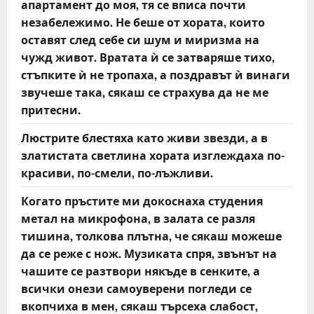
апартамент до моя, тя се вписа почти
незабележимо. Не беше от хората, които
оставят след себе си шум и миризма на
чужд живот. Вратата ѝ се затваряше тихо,
стъпките ѝ не тропаха, а поздравът ѝ винаги
звучеше така, сякаш се страхува да не ме
притесни.
Люстрите блестяха като живи звезди, а в
златистата светлина хората изглеждаха по-
красиви, по-смели, по-лъжливи.
Когато пръстите ми докоснаха студения
метал на микрофона, в залата се разля
тишина, толкова плътна, че сякаш можеше
да се реже с нож. Музиката спря, звънът на
чашите се разтвори някъде в сенките, а
всички онези самоуверени погледи се
вкопчиха в мен, сякаш търсеха слабост,