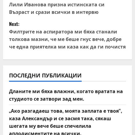
o
Лили Иванова призна истинската си
Възраст и срази всички в интервю
s
Next:
t
Филтрите на аспиратора ми бяха станали
толкова мазни, че ме беше гнус вече, добре
n
че една приятелка ми каза как да ги почистя
a
v
ПОСЛЕДНИ ПУБЛИКАЦИИ
i
Дланите ми бяха влажни, когато вратата на
g
студиото се затвори зад мен.
a
„Ако разгадаеш това, моята заплата е твоя“,
t
каза Александър и се засмя така, сякаш
шегата му вече беше спечелила
i
аплодисментите на всички.