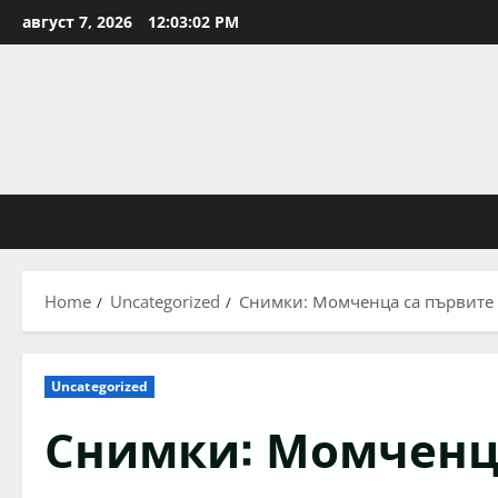
Skip
август 7, 2026
12:03:04 PM
to
content
Home
Uncategorized
Снимки: Момченца са първите б
Uncategorized
Снимки: Момченца