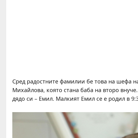
Сред радостните фамилии бе това на шефа на
Михайлова, която стана баба на второ внуче
дядо си – Емил. Малкият Емил се е родил в 9:3