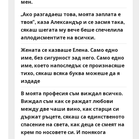
мен.
„Ако разгадаеш това, моята заплата е
твоя“, каза Александър и се засмя така,
сякаш шегата му вече беше спечелила
аплодисментите на всички.
Жената се казваше Елена. Само едно
име, без сигурност зад него. Само едно
име, което напоследък се произнасяше
тихо, сякаш всяка буква можеше да я
издаде
В моята професия съм виждал всичко.
Виждал съм как се раждат любови
между две чаши вино, как старци си
държат ръцете, сякаш са единственото
спасение на света, как деца се смеят на
крем по носовете си. И понякога