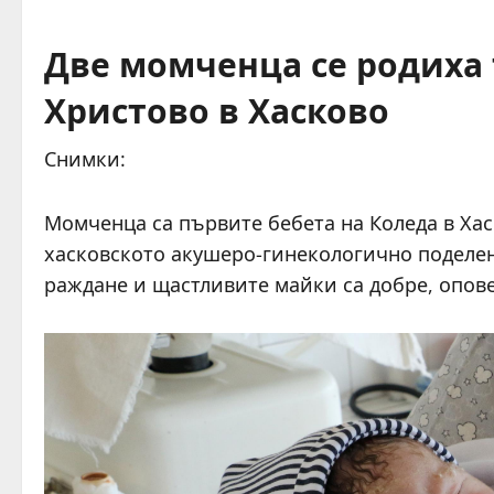
Две момченца се родиха 
Христово в Хасково
Снимки:
Момченца са първите бебета на Коледа в Хаск
хасковското акушеро-гинекологично поделен
раждане и щастливите майки са добре, опове