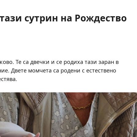
тази сутрин на Рождество
ово. Те са двечки и се родиха тази заран в
ие. Двете момчета са родени с естествено
стява.