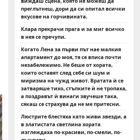
виждаш сцена, която не можеш да
преглътнеш, дори да си опитал всички
вкусове на горчивината.
Клара прекрачи прага и за миг всичко
в нея се пречупи.
Когато Лена за първи път нае малкия
апартамент до моя, тя се вписа почти
незабележимо. Не беше от хората,
които оставят след себе си шум и
миризма на чужд живот. Вратата ѝ се
затваряше тихо, стъпките ѝ не тропаха,
а поздравът ѝ винаги звучеше така,
сякаш се страхува да не ме притесни.
Люстрите блестяха като живи звезди, а
в златистата светлина хората
изглеждаха по-красиви, по-смели, по-
лъжливи.