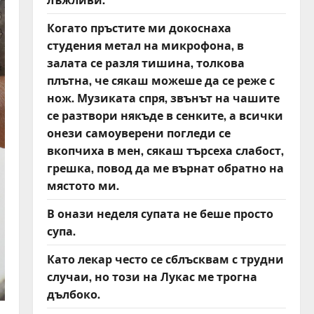
Когато пръстите ми докоснаха
студения метал на микрофона, в
залата се разля тишина, толкова
плътна, че сякаш можеше да се реже с
нож. Музиката спря, звънът на чашите
се разтвори някъде в сенките, а всички
онези самоуверени погледи се
вкопчиха в мен, сякаш търсеха слабост,
грешка, повод да ме върнат обратно на
мястото ми.
В онази неделя супата не беше просто
супа.
Като лекар често се сблъсквам с трудни
случаи, но този на Лукас ме трогна
дълбоко.