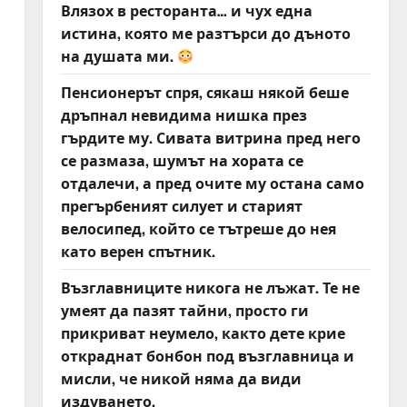
Влязох в ресторанта… и чух една
истина, която ме разтърси до дъното
на душата ми.
Пенсионерът спря, сякаш някой беше
дръпнал невидима нишка през
гърдите му. Сивата витрина пред него
се размаза, шумът на хората се
отдалечи, а пред очите му остана само
прегърбеният силует и старият
велосипед, който се тътреше до нея
като верен спътник.
Възглавниците никога не лъжат. Те не
умеят да пазят тайни, просто ги
прикриват неумело, както дете крие
откраднат бонбон под възглавница и
мисли, че никой няма да види
издуването.