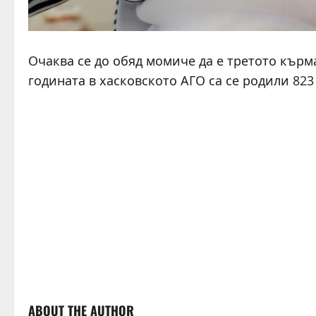
Очаква се до обяд момиче да е третото кърма
годината в хасковското АГО са се родили 823
ABOUT THE AUTHOR