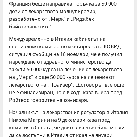
Франция беше направила поръчка за 50 000
дози от лекарството молнупиравир,
разработено от „Мерк“ и „Риджбек
байотерапютикс“.
Междувременно в Италия кабинетът на
специалния комисар по извънредната КОВИД
ситуация съобщи на 18 ноември, че е получил
нареждане от здравното министерство да
закупи 50 000 курса на лечение от лекарството
на „Мерк“ и още 50 000 курса на лечение от
лекарството на „Пфайзер“. „Договорът все още
не е финализиран, но е в ход“, каза вчера пред
Ройтерс говорител на комисаря.
Началникът на лекарствения регулатор в Италия
Никола Магрини на 9 декември каза пред
комисия в Сената, че двете лечения биха могли
да са достъпни в Италия от края на януари.