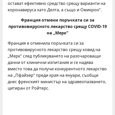
остават ефективно средство срещу варианти на
коронавируса като Делта, а също и Омикрон“.
Франция отмени поръчката си за
противовирусното лекарство срещу
COVID
-19
на „Мерк“
Франция е отменила поръчката си за
противовирусното лекарство срещу ковид на
„Мерк“ след публикуването на разочароващи
данни от клинични изпитания и се надява
вместо това да получи конкурентното лекарство
на „Пфайзер“ преди края на януари, съобщи
днес френският министър на здравеопазването,
цитиран от Ройтерс.