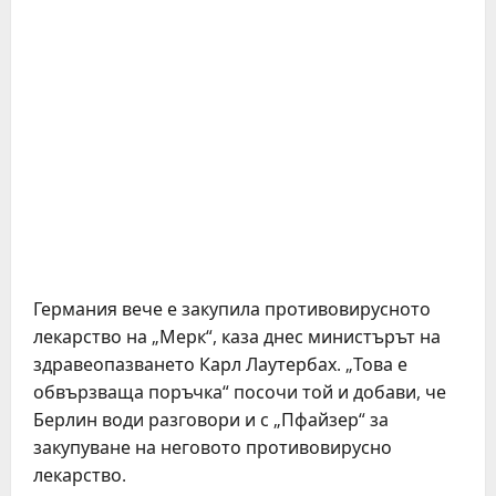
Германия вече е закупила противовирусното
лекарство на „Мерк“, каза днес министърът на
здравеопазването Карл Лаутербах. „Това е
обвързваща поръчка“ посочи той и добави, че
Берлин води разговори и с „Пфайзер“ за
закупуване на неговото противовирусно
лекарство.