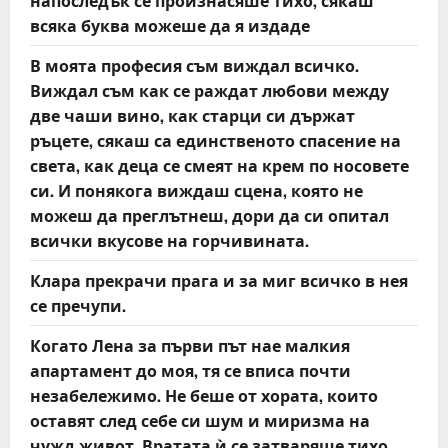
напоследък се произнасяше тихо, сякаш
n
всяка буква можеше да я издаде
В моята професия съм виждал всичко.
Виждал съм как се раждат любови между
две чаши вино, как старци си държат
ръцете, сякаш са единственото спасение на
света, как деца се смеят на крем по носовете
си. И понякога виждаш сцена, която не
можеш да преглътнеш, дори да си опитал
всички вкусове на горчивината.
Клара прекрачи прага и за миг всичко в нея
се пречупи.
Когато Лена за първи път нае малкия
апартамент до моя, тя се вписа почти
незабележимо. Не беше от хората, които
оставят след себе си шум и миризма на
чужд живот. Вратата ѝ се затваряше тихо,