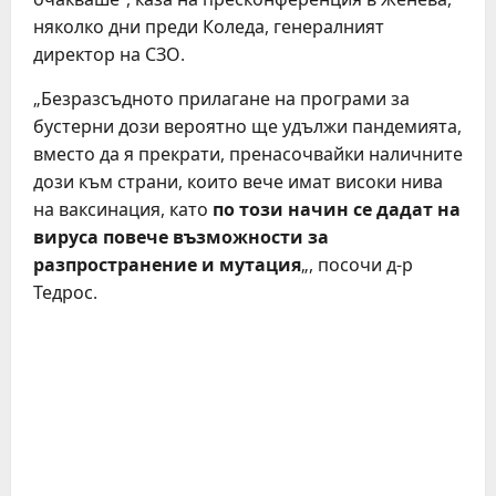
няколко дни преди Коледа, генералният
директор на СЗО.
„Безразсъдното прилагане на програми за
бустерни дози вероятно ще удължи пандемията,
вместо да я прекрати, пренасочвайки наличните
дози към страни, които вече имат високи нива
на ваксинация, като
по този начин се дадат на
вируса повече възможности за
разпространение и мутация
„, посочи д-р
Тедрос.