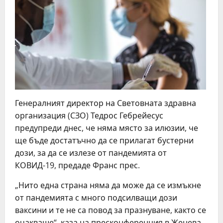
Генералният директор на Световната здравна
организация (СЗО) Тедрос Гебрейесус
предупреди днес, че няма място за илюзии, че
ще бъде достатъчно да се прилагат бустерни
дози, за да се излезе от пандемията от
КОВИД-19, предаде Франс прес.
„Нито една страна няма да може да се измъкне
от пандемията с много подсилващи дози
ваксини и те не са повод за празнуване, както се
очакваше“, каза на пресконференция в Женева,