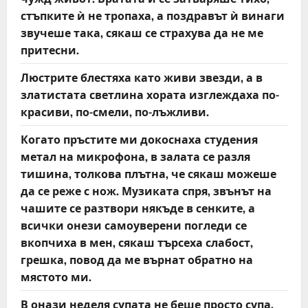
стъпките ѝ не тропаха, а поздравът ѝ винаги
звучеше така, сякаш се страхува да не ме
притесни.
Люстрите блестяха като живи звезди, а в
златистата светлина хората изглеждаха по-
красиви, по-смели, по-лъжливи.
Когато пръстите ми докоснаха студения
метал на микрофона, в залата се разля
тишина, толкова плътна, че сякаш можеше
да се реже с нож. Музиката спря, звънът на
чашите се разтвори някъде в сенките, а
всички онези самоуверени погледи се
вкопчиха в мен, сякаш търсеха слабост,
грешка, повод да ме върнат обратно на
мястото ми.
В онази неделя супата не беше просто супа.