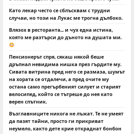
Като лекар често се сблъсквам с трудни
случаи, но този на Лукас ме трогна дълбоко.
Влязох в ресторанта… и чух една истина,
която ме разтърси до дъното на душата ми.
Пенсионерът спря, сякаш някой беше
дръпнал невидима нишка през гърдите му.
Сивата витрина пред него се размаза, шумът
на хората се отдалечи, а пред очите му
остана само прегърбеният силует и старият
велосипед, който се тътреше до нея като
верен спътник.
Възглавниците никога не лъжат. Те не умеят
да пазят тайни, просто ги прикриват
неумело, както дете крие откраднат бонбон