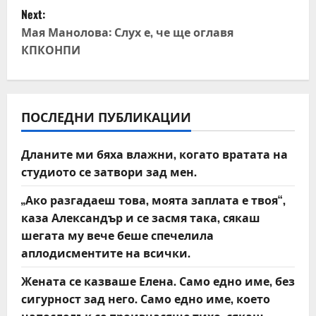
s
Next:
t
Мая Манолова: Слух е, че ще оглавя
КПКОНПИ
n
a
v
ПОСЛЕДНИ ПУБЛИКАЦИИ
i
Дланите ми бяха влажни, когато вратата на
студиото се затвори зад мен.
g
„Ако разгадаеш това, моята заплата е твоя“,
a
каза Александър и се засмя така, сякаш
t
шегата му вече беше спечелила
аплодисментите на всички.
i
Жената се казваше Елена. Само едно име, без
o
сигурност зад него. Само едно име, което