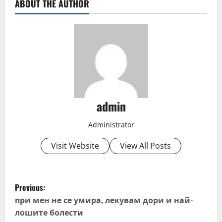
ABOUT THE AUTHOR
admin
Administrator
Visit Website
View All Posts
P
Previous:
o
при мен не се умира, лекувам дори и най-
лошите болести