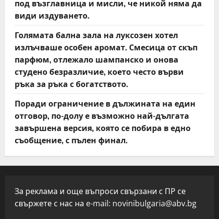
под възглавница и мисли, че никой няма да
види издуването.
Голямата бална зала на луксозен хотел
излъчваше особен аромат. Смесица от скъп
парфюм, отлежало шампанско и онова
студено безразличие, което често върви
ръка за ръка с богатството.
Поради ограничение в дължината на един
отговор, по-долу е възможно най-дългата
завършена версия, която се побира в едно
съобщение, с пълен финал.
За реклама и още въпроси свързани с ПР се
свържете с нас на e-mail:
novinibulgaria@abv.bg