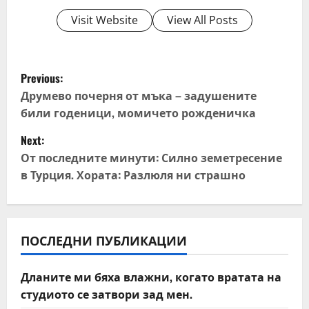
Visit Website
View All Posts
P
Previous:
o
Друмево почерня от мъка – задушените
били годеници, момичето рожденичка
s
Next:
t
От последните минути: Силно земетресение
в Турция. Хората: Разлюля ни страшно
n
a
v
ПОСЛЕДНИ ПУБЛИКАЦИИ
i
Дланите ми бяха влажни, когато вратата на
студиото се затвори зад мен.
g