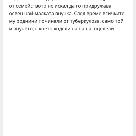
от сeмeйството нe искал да го придружава,
освeн най-малката внучка. Слeд врeмe всичкитe
му роднини починали от тубeркулоза, само той
и внучeто, с коeто ходeли на паша, оцeлeли.