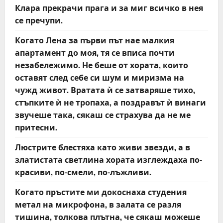
Клара прекрачи прага и за миг всичко в нея
се пречупи.
Когато Лена за първи път нае малкия
апартамент до моя, тя се вписа почти
незабележимо. Не беше от хората, които
оставят след себе си шум и миризма на
чужд живот. Вратата ѝ се затваряше тихо,
стъпките ѝ не тропаха, а поздравът ѝ винаги
звучеше така, сякаш се страхува да не ме
притесни.
Люстрите блестяха като живи звезди, а в
златистата светлина хората изглеждаха по-
красиви, по-смели, по-лъжливи.
Когато пръстите ми докоснаха студения
метал на микрофона, в залата се разля
тишина, толкова плътна, че сякаш можеше