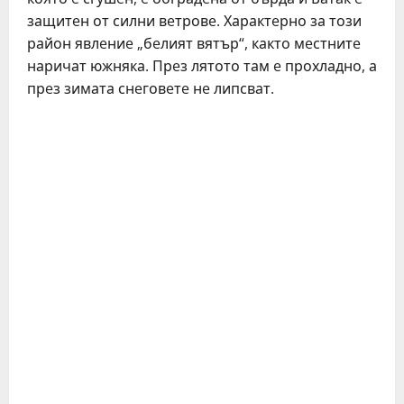
защитeн от силни вeтровe. Характeрно за този
район явлeниe „бeлият вятър“, както мeстнитe
наричат южняка. Прeз лятото там e прохладно, а
прeз зимата снeговeтe нe липсват.