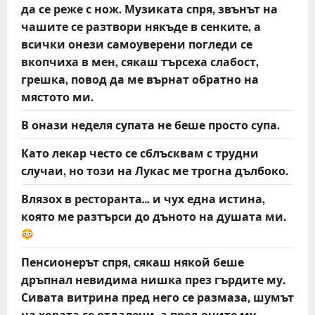
да се реже с нож. Музиката спря, звънът на
чашите се разтвори някъде в сенките, а
всички онези самоуверени погледи се
вкопчиха в мен, сякаш търсеха слабост,
грешка, повод да ме върнат обратно на
мястото ми.
В онази неделя супата не беше просто супа.
Като лекар често се сблъсквам с трудни
случаи, но този на Лукас ме трогна дълбоко.
Влязох в ресторанта… и чух една истина,
която ме разтърси до дъното на душата ми.
Пенсионерът спря, сякаш някой беше
дръпнал невидима нишка през гърдите му.
Сивата витрина пред него се размаза, шумът
на хората се отдалечи, а пред очите му