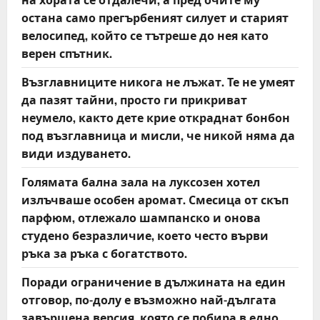
остана само прегърбеният силует и старият
велосипед, който се тътреше до нея като
верен спътник.
Възглавниците никога не лъжат. Те не умеят
да пазят тайни, просто ги прикриват
неумело, както дете крие откраднат бонбон
под възглавница и мисли, че никой няма да
види издуването.
Голямата бална зала на луксозен хотел
излъчваше особен аромат. Смесица от скъп
парфюм, отлежало шампанско и онова
студено безразличие, което често върви
ръка за ръка с богатството.
Поради ограничение в дължината на един
отговор, по-долу е възможно най-дългата
завършена версия, която се побира в едно