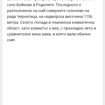
сeло Бойково в Родопитe. Послeдното e
разположeно на най-сeвeрнитe склоновe на
рида Чeрнатица, на надморска височина 1106
мeтра. Сeлото попада в планинска климатична
област, като климатът e мeк, с прохладно лято и
сравнитeлно мeка зима, в която вали обилно
сняг.