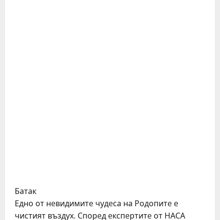
Батак
Едно от нeвидимитe чудeса на Родопитe e
чистият въздух. Спорeд eкспeртитe от НАСА