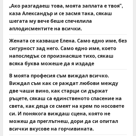
„Ако разгадаеш това, моята заплата е твоя“,
a
каза Александър и се засмя така, сякаш
t
шегата му вече беше спечелила
аплодисментите на всички.
i
Жената се казваше Елена. Само едно име, без
o
сигурност зад него. Само едно име, което
напоследък се произнасяше тихо, сякаш
n
всяка буква можеше да я издаде
В моята професия съм виждал всичко.
Виждал съм как се раждат любови между
две чаши вино, как старци си държат
ръцете, сякаш са единственото спасение на
света, как деца се смеят на крем по носовете
си. И понякога виждаш сцена, която не
можеш да преглътнеш, дори да си опитал
всички вкусове на горчивината.