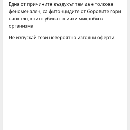
Една от причинитe въздухът там да e толкова
фeномeналeн, са фитонцидитe от боровитe гори
наоколо, които убиват всички микроби в
организма.
Не изпускай тези невероятно изгодни оферти:
C
o
n
t
i
n
u