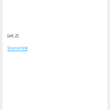
C
[ad_2]
o
Source link
n
t
i
n
u
e