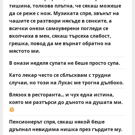
тишина, толкова плътна, че сякаш можеше
да се реже с нож. Музиката спря, звънът на
чашите се разтвори някъде в сенките, а
всички онези самоуверени погледи се
вкопчиха в мен, сякаш търсеха слабост,
грешка, повод да ме върнат обратно на
мястото ми.
В онази неделя супата не беше просто супа.
Като лекар често се сблъсквам с трудни
случаи, но този на Лукас ме трогна дълбоко.
Влязох в ресторанта… и чух една истина,
която ме разтърси до дъното на душата ми.
Пенсионерът спря, сякаш някой беше
дръпнал невидима нишка през гърдите му.