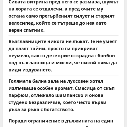
Сивата витрина пред него се размаза, шумът
на хората се отдалечи, а пред очите му
остана само прегърбеният силует и старият
велосипед, който се тътреше до нея като
верен спътник.
Възглавниците никога не лъжат. Те не умеят
да пазят тайни, просто ги прикриват
неумело, както дете крие откраднат бонбон
под възглавница и мисли, че никой няма да
види издуването.
Голямата бална зала на луксозен хотел
излъчваше особен аромат. Смесица от скъп
парфюм, отлежало шампанско и онова
студено безразличие, което често върви
ръка за ръка с богатството.
Поради ограничение в дължината на един