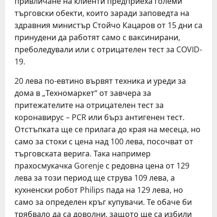
привличане на клиенти предприеха големи
търговски обекти, които заради заповедта на
здравния министър Стойчо Кацаров от 15 дни са
принудени да работят само с ваксинирани,
преболедували или с отрицателен тест за COVID-
19.
20 лева по-евтино вървят техника и уреди за
дома в „Техномаркет“ от завчера за
притежателите на отрицателен тест за
коронавирус – PCR или бърз антигенен тест.
Отстъпката ще се прилага до края на месеца, но
само за стоки с цена над 100 лева, посочват от
търговската верига. Така например
прахосмукачка Gorenje с редовна цена от 129
лева за този период ще струва 109 лева, а
кухненски робот Philips пада на 129 лева, но
само за определен кръг купувачи. Те обаче би
трябвало да са доволни, защото ще са избили