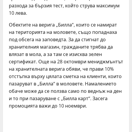
разхода за бързия тест, който струва максимум
10 лева.
Обектите на верига „Билла“, които се намират
на територията на моловете, също попаднаха
под обсега на заповедта. За да стигнат до
хранителния магазин, гражданите трябва да
влязат в мола, а за там се изисква зелен
сертификат. Още на 28 октомври мениджмънтът
на хранителната верига обяви, че прави 10%
отстъпка върху цялата сметка на клиенти, които
пазаруват в „Билла“ в моловете. Намалението
обаче може да се ползва само по веднъж на ден
и то при пазаруване с „Билла карт“. Засега
промоцията важи до 10 ноември.