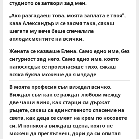
студиото се затвори зад мен.
g
„Ако разгадаеш това, моята заплата е твоя“,
a
каза Александър и се засмя така, сякаш
t
шегата му вече беше спечелила
аплодисментите на всички.
i
Жената се казваше Елена. Само едно име, без
o
сигурност зад него. Само едно име, което
напоследък се произнасяше тихо, сякаш
n
всяка буква можеше да я издаде
В моята професия съм виждал всичко.
Виждал съм как се раждат любови между
две чаши вино, как старци си държат
ръцете, сякаш са единственото спасение на
света, как деца се смеят на крем по носовете
си. И понякога виждаш сцена, която не
можеш да преглътнеш, дори да си опитал