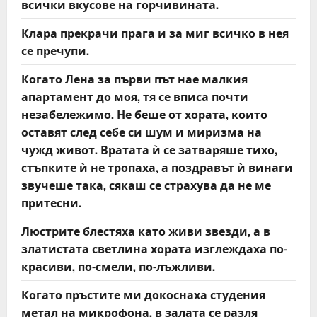
всички вкусове на горчивината.
Клара прекрачи прага и за миг всичко в нея
се пречупи.
Когато Лена за първи път нае малкия
апартамент до моя, тя се вписа почти
незабележимо. Не беше от хората, които
оставят след себе си шум и миризма на
чужд живот. Вратата ѝ се затваряше тихо,
стъпките ѝ не тропаха, а поздравът ѝ винаги
звучеше така, сякаш се страхува да не ме
притесни.
Люстрите блестяха като живи звезди, а в
златистата светлина хората изглеждаха по-
красиви, по-смели, по-лъжливи.
Когато пръстите ми докоснаха студения
метал на микрофона, в залата се разля