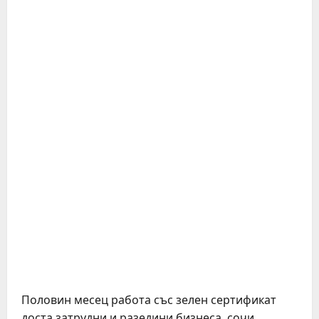
Половин месец работа със зелен сертификат
доста затрудни и разедини бизнеса, сочи