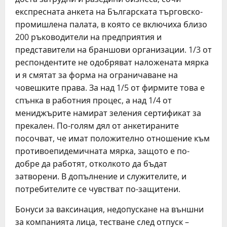
експресната анкета на Българската търговско-
промишлена палата, в която се включиха близо
200 ръководители на предприятия и
представители на браншови организации. 1/3 от
респондентите не одобряват наложената мярка
и я смятат за форма на ограничаване на
човешките права. За над 1/5 от фирмите това е
спънка в работния процес, а над 1/4 от
мениджърите намират зеления сертификат за
прекален. По-голям дял от анкетираните
посочват, че имат положително отношение към
противоепидемичната мярка, защото е по-
добре да работят, отколкото да бъдат
затворени. В допълнение и служителите, и
потребителите се чувстват по-защитени.
Бонуси за ваксинация, недопускане на външни
за компанията лица, тестване след отпуск –