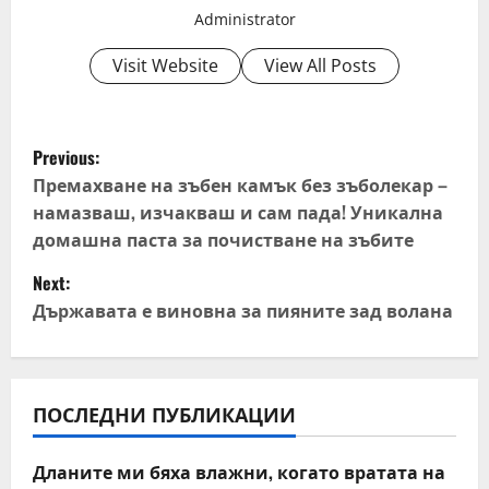
Administrator
Visit Website
View All Posts
P
Previous:
o
Премахване на зъбен камък без зъболекар –
намазваш, изчакваш и сам пада! Уникална
s
домашна паста за почистване на зъбите
t
Next:
Държавата е виновна за пияните зад волана
n
a
v
ПОСЛЕДНИ ПУБЛИКАЦИИ
i
Дланите ми бяха влажни, когато вратата на