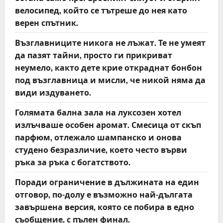
велосипед, който се тътреше до нея като
верен спътник.
Възглавниците никога не лъжат. Те не умеят
да пазят тайни, просто ги прикриват
неумело, както дете крие откраднат бонбон
под възглавница и мисли, че никой няма да
види издуването.
Голямата бална зала на луксозен хотел
излъчваше особен аромат. Смесица от скъп
парфюм, отлежало шампанско и онова
студено безразличие, което често върви
ръка за ръка с богатството.
Поради ограничение в дължината на един
отговор, по-долу е възможно най-дългата
завършена версия, която се побира в едно
съобщение, с пълен финал.