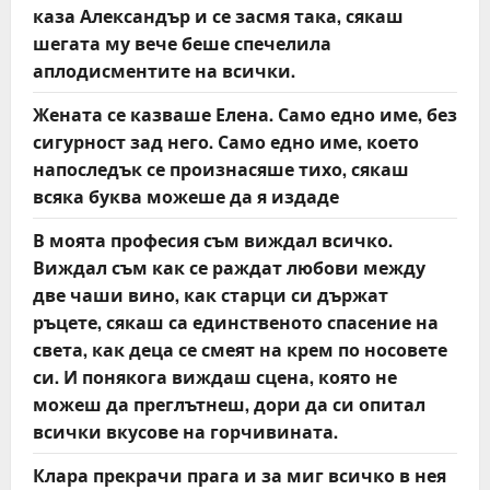
каза Александър и се засмя така, сякаш
a
шегата му вече беше спечелила
t
аплодисментите на всички.
Жената се казваше Елена. Само едно име, без
i
сигурност зад него. Само едно име, което
o
напоследък се произнасяше тихо, сякаш
всяка буква можеше да я издаде
n
В моята професия съм виждал всичко.
Виждал съм как се раждат любови между
две чаши вино, как старци си държат
ръцете, сякаш са единственото спасение на
света, как деца се смеят на крем по носовете
си. И понякога виждаш сцена, която не
можеш да преглътнеш, дори да си опитал
всички вкусове на горчивината.
Клара прекрачи прага и за миг всичко в нея