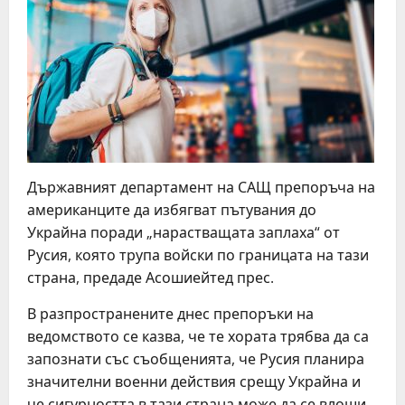
Държавният департамент на САЩ препоръча на
американците да избягват пътувания до
Украйна поради „нарастващата заплаха“ от
Русия, която трупа войски по границата на тази
страна, предаде Асошиейтед прес.
В разпространените днес препоръки на
ведомството се казва, че те хората трябва да са
запознати със съобщенията, че Русия планира
значителни военни действия срещу Украйна и
че сигурността в тази страна може да се влоши.