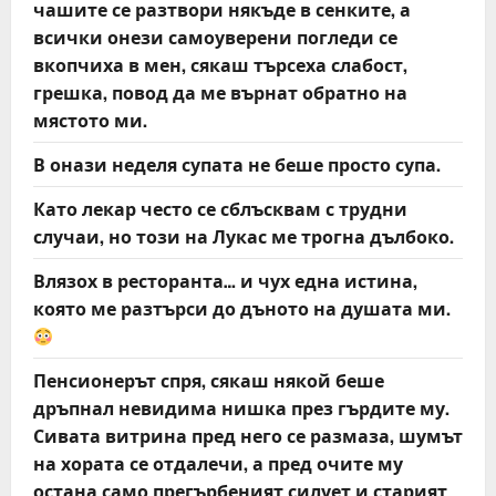
чашите се разтвори някъде в сенките, а
всички онези самоуверени погледи се
вкопчиха в мен, сякаш търсеха слабост,
грешка, повод да ме върнат обратно на
мястото ми.
В онази неделя супата не беше просто супа.
Като лекар често се сблъсквам с трудни
случаи, но този на Лукас ме трогна дълбоко.
Влязох в ресторанта… и чух една истина,
която ме разтърси до дъното на душата ми.
Пенсионерът спря, сякаш някой беше
дръпнал невидима нишка през гърдите му.
Сивата витрина пред него се размаза, шумът
на хората се отдалечи, а пред очите му
остана само прегърбеният силует и старият