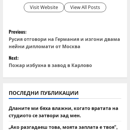
Visit Website
View All Posts
P
Previous:
o
Русия отговори на Германия и изгони двама
нейни дипломати от Москва
s
Next:
t
Пожар избухна в завод в Карлово
n
a
ПОСЛЕДНИ ПУБЛИКАЦИИ
v
Дланите ми бяха влажни, когато вратата на
i
студиото се затвори зад мен.
g
„Ако разгадаеш това, моята заплата е твоя“,