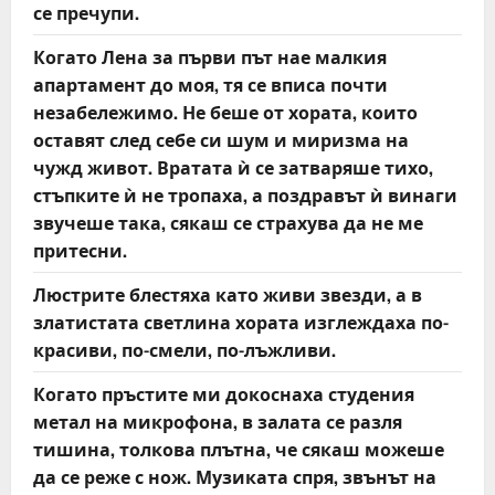
се пречупи.
Когато Лена за първи път нае малкия
апартамент до моя, тя се вписа почти
незабележимо. Не беше от хората, които
оставят след себе си шум и миризма на
чужд живот. Вратата ѝ се затваряше тихо,
стъпките ѝ не тропаха, а поздравът ѝ винаги
звучеше така, сякаш се страхува да не ме
притесни.
Люстрите блестяха като живи звезди, а в
златистата светлина хората изглеждаха по-
красиви, по-смели, по-лъжливи.
Когато пръстите ми докоснаха студения
метал на микрофона, в залата се разля
тишина, толкова плътна, че сякаш можеше
да се реже с нож. Музиката спря, звънът на