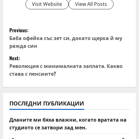
Visit Website
View All Posts
P
Previous:
o
Баба офейка със зет си, докато щерка й му
ражда син
s
Next:
t
Революция с минималната заплата. Какво
става с пенсиите?
n
a
v
ПОСЛЕДНИ ПУБЛИКАЦИИ
i
Дланите ми бяха влажни, когато вратата на
студиото се затвори зад мен.
g