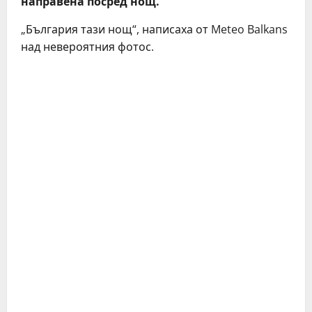
направена посред нощ.
„България тази нощ“, написаха от Meteo Balkans
над невероятния фотос.