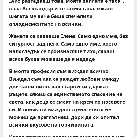
„Ако разгадаеш това, моята заплата е твоя“,
a
каза Александър и се засмя така, сякаш
t
шегата му вече беше спечелила
аплодисментите на всички.
i
Жената се казваше Елена. Само едно име, без
o
сигурност зад него. Само едно име, което
напоследък се произнасяше тихо, сякаш
n
всяка буква можеше да я издаде
В моята професия съм виждал всичко.
Виждал съм как се раждат любови между
две чаши вино, как старци си държат
ръцете, сякаш са единственото спасение на
света, как деца се смеят на крем по носовете
си. И понякога виждаш сцена, която не
можеш да преглътнеш, дори да си опитал
всички вкусове на горчивината.
Клара прекрачи прага и за миг всичко в нея