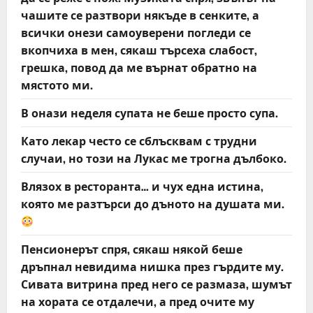
чашите се разтвори някъде в сенките, а
всички онези самоуверени погледи се
вкопчиха в мен, сякаш търсеха слабост,
грешка, повод да ме върнат обратно на
мястото ми.
В онази неделя супата не беше просто супа.
Като лекар често се сблъсквам с трудни
случаи, но този на Лукас ме трогна дълбоко.
Влязох в ресторанта… и чух една истина,
която ме разтърси до дъното на душата ми.
Пенсионерът спря, сякаш някой беше
дръпнал невидима нишка през гърдите му.
Сивата витрина пред него се размаза, шумът
на хората се отдалечи, а пред очите му