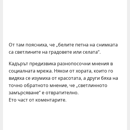
От там поясниха, че „белите петна на снимката
са светлините на градовете или селата“.
Кадърът предизвика разнопосочни мнения в
социалната мрежа. Някои от хората, които го
видяха се изумиха от красотата, а други бяха на
точно обратното мнение, че „светлинното
замърсяване“ е отвратително.
Ето част от коментарите.