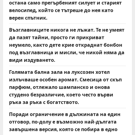
остана само прегърбеният силует и старият
велосипед, който се тътреше до нея като
верен спътник.
Възглавниците никога не лъжат. Те не умеят
да пазят тайни, просто ги прикриват
неумело, както дете крие откраднат бонбон
под възглавница и мисли, че никой няма да
види издуването.
Голямата бална зала на луксозен хотел
излъчваше особен аромат. Смесица от скъп
парфюм, отлежало шампанско и онова
студено безразличие, което често върви
ръка за ръка с богатството.
Поради ограничение в дължината на един
отговор, по-долу е възможно най-дългата
завършена версия, която се побира в едно