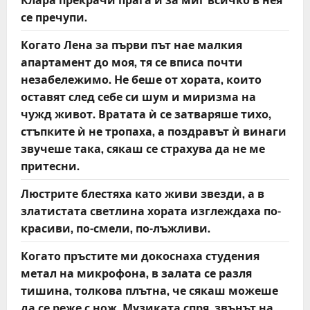
се пречупи.
Когато Лена за първи път нае малкия
апартамент до моя, тя се вписа почти
незабележимо. Не беше от хората, които
оставят след себе си шум и миризма на
чужд живот. Вратата ѝ се затваряше тихо,
стъпките ѝ не тропаха, а поздравът ѝ винаги
звучеше така, сякаш се страхува да не ме
притесни.
Люстрите блестяха като живи звезди, а в
златистата светлина хората изглеждаха по-
красиви, по-смели, по-лъжливи.
Когато пръстите ми докоснаха студения
метал на микрофона, в залата се разля
тишина, толкова плътна, че сякаш можеше
да се реже с нож. Музиката спря, звънът на