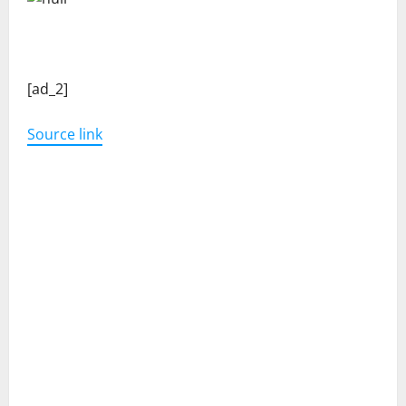
C
[ad_2]
o
Source link
n
t
i
n
u
e
R