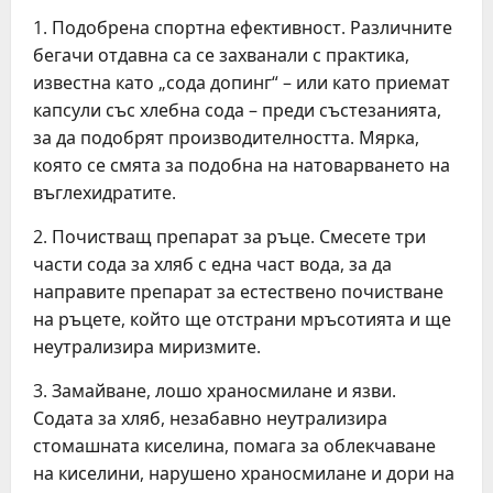
1. Подобрена спортна ефективност. Различните
бегачи отдавна са се захванали с практика,
известна като „сода допинг“ – или като приемат
капсули със хлебна сода – преди състезанията,
за да подобрят производителността. Мярка,
която се смята за подобна на натоварването на
въглехидратите.
2. Почистващ препарат за ръце. Смесете три
части сода за хляб с една част вода, за да
направите препарат за естествено почистване
на ръцете, който ще отстрани мръсотията и ще
неутрализира миризмите.
3. Замайване, лошо храносмилане и язви.
Содата за хляб, незабавно неутрализира
стомашната киселина, помага за облекчаване
на киселини, нарушено храносмилане и дори на