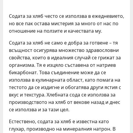
Содата за хляб често се използва в ежедневието,
но все пак остава мистерия за много от нас по
отношение на ползите и качествата му.
Содата за хляб не само е добра за готвене – тя
всъщност осигурява множество здравословни
свойства, които в идеалния случай се грижат за
организма. Тя е изцяло съставена от натриев
бикарбонат. Това съединение може да се
използва в кулинарната област, като помага на
тестото да се издигне и обогатява други ястия с
вкус и текстура. Хлебната сода се използва за
производството на хляб от векове назад и днес
се използва и за тази цел.
Естествено, содата за хляб е известна като
глухар, производно на минералния натрон. В