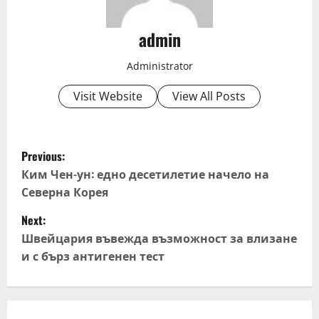
admin
Administrator
Visit Website
View All Posts
P
Previous:
o
Ким Чен-ун: едно десетилетие начело на
Северна Корея
s
Next:
t
Швейцария въвежда възможност за влизане
и с бърз антигенен тест
n
a