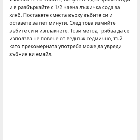
и я разбъркайте с 1/2 чаена лъжичка сода за
хляб. Поставете сместа върху зъбите си и
оставете за пет минути. След това измийте
зъбите си и изплакнете. Този метод трябва да се
използва не повече от веднъж седмично, тъй
като прекомерната употреба може да увреди
зъбния ви емайл.