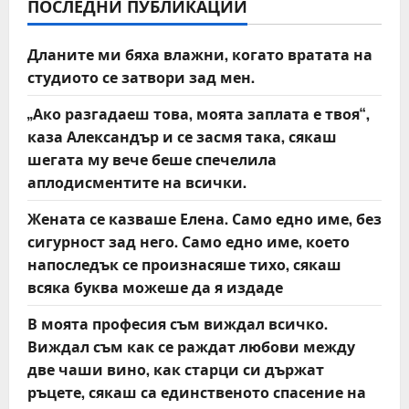
v
ПОСЛЕДНИ ПУБЛИКАЦИИ
i
Дланите ми бяха влажни, когато вратата на
студиото се затвори зад мен.
g
„Ако разгадаеш това, моята заплата е твоя“,
a
каза Александър и се засмя така, сякаш
t
шегата му вече беше спечелила
аплодисментите на всички.
i
Жената се казваше Елена. Само едно име, без
o
сигурност зад него. Само едно име, което
напоследък се произнасяше тихо, сякаш
n
всяка буква можеше да я издаде
В моята професия съм виждал всичко.
Виждал съм как се раждат любови между
две чаши вино, как старци си държат
ръцете, сякаш са единственото спасение на