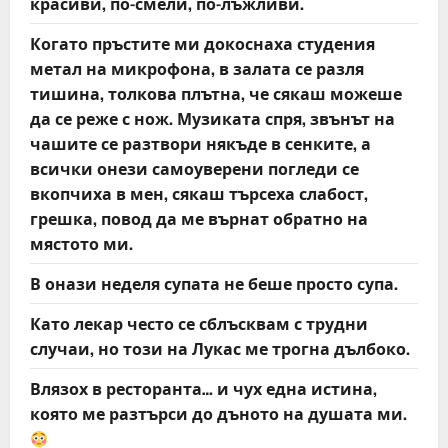
красиви, по-смели, по-лъжливи.
Когато пръстите ми докоснаха студения
метал на микрофона, в залата се разля
тишина, толкова плътна, че сякаш можеше
да се реже с нож. Музиката спря, звънът на
чашите се разтвори някъде в сенките, а
всички онези самоуверени погледи се
вкопчиха в мен, сякаш търсеха слабост,
грешка, повод да ме върнат обратно на
мястото ми.
В онази неделя супата не беше просто супа.
Като лекар често се сблъсквам с трудни
случаи, но този на Лукас ме трогна дълбоко.
Влязох в ресторанта… и чух една истина,
която ме разтърси до дъното на душата ми.