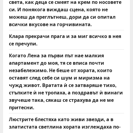
света, как деца се смеят на крем по носовете
си. И понякога виждаш сцена, която не
можеш да преглътнеш, дори да си опитал
всички вкусове на горчивината.
Клара прекрачи прага и за миг всичко в нея
се пречупи.
Когато Лена за първи път нае малкия
апартамент до моя, тя се вписа почти
незабележимо. Не беше от хората, които
оставят след себе си шум и миризма на
чужд живот. Вратата ѝ се затваряше тихо,
стъпките ѝ не тропаха, а поздравът ѝ винаги
звучеше така, сякаш се страхува да не ме
притесни.
Люстрите блестяха като живи звезди, а в
златистата светлина хората изглеждаха по-