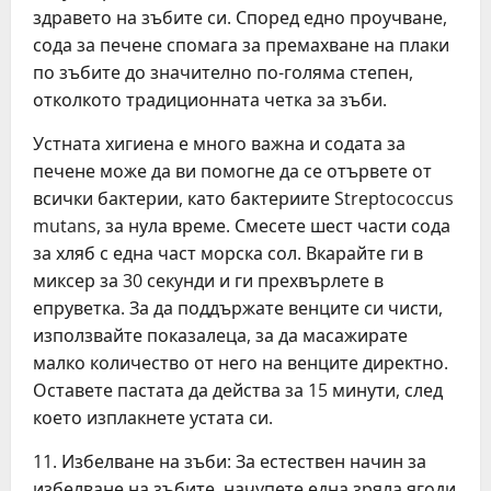
здравето на зъбите си. Според едно проучване,
сода за печене спомага за премахване на плаки
по зъбите до значително по-голяма степен,
отколкото традиционната четка за зъби.
Устната хигиена е много важна и содата за
печене може да ви помогне да се отървете от
всички бактерии, като бактериите Streptococcus
mutans, за нула време. Смесете шест части сода
за хляб с една част морска сол. Вкарайте ги в
миксер за 30 секунди и ги прехвърлете в
епруветка. За да поддържате венците си чисти,
използвайте показалеца, за да масажирате
малко количество от него на венците директно.
Оставете пастата да действа за 15 минути, след
което изплакнете устата си.
11. Избелване на зъби: За естествен начин за
избелване на зъбите, начупете една зряла ягоди