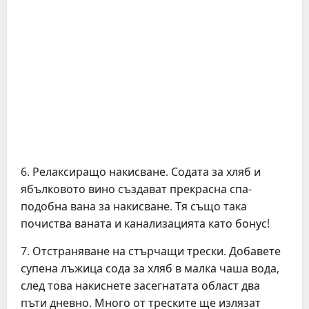
6. Релаксиращо накисване. Содата за хляб и
ябълковото вино създават прекрасна спа-
подобна вана за накисване. Тя също така
почиства ваната и канализацията като бонус!
7. Отстраняване на стърчащи трески. Добавете
супена лъжица сода за хляб в малка чаша вода,
след това накиснете засегнатата област два
пъти дневно. Много от треските ще излязат