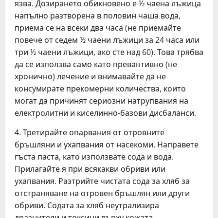
язва. Дозирането обикновено е ½ чаена лъжица
напълно разтворена в половин чаша вода,
приема се на всеки два часа (не приемайте
повече от седем ½ чаени лъжици за 24 часа или
три ½ чаени лъжици, ако сте над 60). Това трябва
да се използва само като превантивно (не
хронично) лечение и внимавайте да не
консумирате прекомерни количества, които
могат да причинят сериозни натрупвания на
електролитни и киселинно-базови дисбаланси.
4. Третирайте опарвания от отровните
бръшляни и ухапвания от насекоми. Направете
гъста паста, като използвате сода и вода.
Прилагайте я при всякакви обриви или
ухапвания. Разтрийте чистата сода за хляб за
отстраняване на отровен бръшлян или други
обриви. Содата за хляб неутрализира
дразнители и токсини върху кожата.