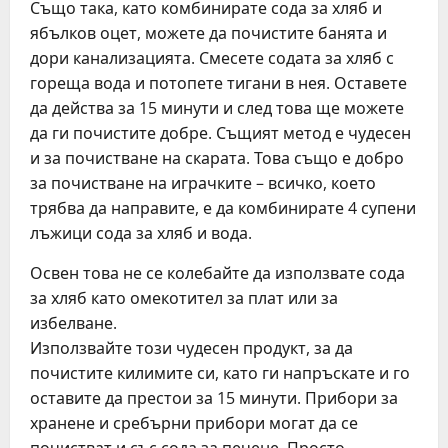
Също така, като комбинирате сода за хляб и
ябълков оцет, можете да почистите банята и
дори канализацията. Смесете содата за хляб с
гореща вода и потопете тигани в нея. Оставете
да действа за 15 минути и след това ще можете
да ги почистите добре. Същият метод е чудесен
и за почистване на скарата. Това също е добро
за почистване на играчките – всичко, което
трябва да направите, е да комбинирате 4 супени
лъжици сода за хляб и вода.
Освен това не се колебайте да използвате сода
за хляб като омекотител за плат или за
избелване.
Използвайте този чудесен продукт, за да
почистите килимите си, като ги напръскате и го
оставите да престои за 15 минути. Прибори за
хранене и сребърни прибори могат да се