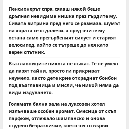
Пенсионерът спря, сякаш някой беше
дръпнал невидима нишка през гърдите му.
Сивата витрина пред него се размаза, шумът
на хората се отдалечи, а пред очите му
остана само прегърбеният силует и старият
велосипед, който се тътреше до нея като
верен спътник.
Възглавниците никога не лъжат. Те не умеят
да пазят тайни, просто ги прикриват
неумело, както дете крие откраднат бонбон
под възглавница и мисли, че никой няма да
види издуването.
Голямата бална зала на луксозен хотел
излъчваше особен аромат. Смесица от скъп
парфюм, отлежало шампанско и онова
студено безразличие, което често върви