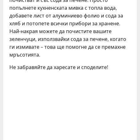
почистват и със сода за печене. Просто
попълнете кухненската мивка с топла вода,
добавете лист от алуминиево фолио и сода за
хляб и потопете всички прибори за хранене.
Най-накрая можете да почистите вашите
зеленчуци, използвайки сода за печене, когато
ги измивате – това ще помогне да се премахне
мръсотията.
Не забравяйте да харесате и споделите!