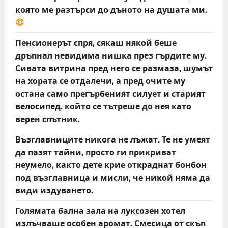
която ме разтърси до дъното на душата ми.
Пенсионерът спря, сякаш някой беше
дръпнал невидима нишка през гърдите му.
Сивата витрина пред него се размаза, шумът
на хората се отдалечи, а пред очите му
остана само прегърбеният силует и старият
велосипед, който се тътреше до нея като
верен спътник.
Възглавниците никога не лъжат. Те не умеят
да пазят тайни, просто ги прикриват
неумело, както дете крие откраднат бонбон
под възглавница и мисли, че никой няма да
види издуването.
Голямата бална зала на луксозен хотел
излъчваше особен аромат. Смесица от скъп