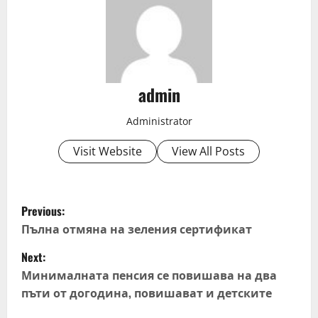
admin
Administrator
Visit Website
View All Posts
P
Previous:
o
Пълна отмяна на зеления сертификат
Next:
s
Минималната пенсия се повишава на два
t
пъти от догодина, повишават и детските