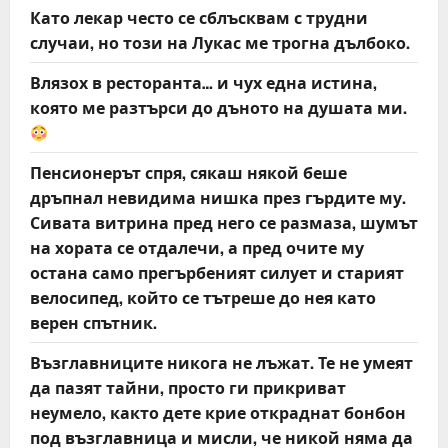
Като лекар често се сблъсквам с трудни
случаи, но този на Лукас ме трогна дълбоко.
Влязох в ресторанта… и чух една истина,
която ме разтърси до дъното на душата ми.
Пенсионерът спря, сякаш някой беше
дръпнал невидима нишка през гърдите му.
Сивата витрина пред него се размаза, шумът
на хората се отдалечи, а пред очите му
остана само прегърбеният силует и старият
велосипед, който се тътреше до нея като
верен спътник.
Възглавниците никога не лъжат. Те не умеят
да пазят тайни, просто ги прикриват
неумело, както дете крие откраднат бонбон
под възглавница и мисли, че никой няма да