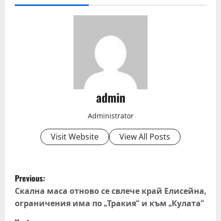
admin
Administrator
Visit Website
View All Posts
P
Previous:
o
Скална маса отново се свлече край Елисейна,
ограничения има по „Тракия“ и към „Кулата“
s