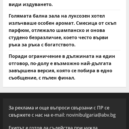
види издуването.
Голямата бална зала на луксозен хотел
излъчваше особен аромат. Смесица от скъп
парфюм, отлежало шампанско и онова
студено безразличие, което често върви
ръка за ръка с богатството.
Поради ограничение в дължината на един
отговор, по-долу е възможно най-дългата
завършена версия, която се побира в едно
съобщение, с пълен финал.
За реклама и още въпроси свързани с ПР се
свържете с нас на e-mail:
novinibulgaria@abv.bg
Екипът е готов да съдейства при нужда.