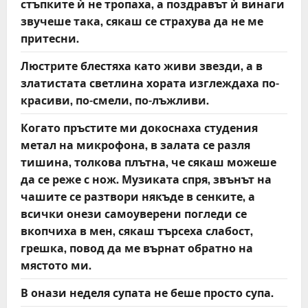
стъпките ѝ не тропаха, а поздравът ѝ винаги
звучеше така, сякаш се страхува да не ме
притесни.
Люстрите блестяха като живи звезди, а в
златистата светлина хората изглеждаха по-
красиви, по-смели, по-лъжливи.
Когато пръстите ми докоснаха студения
метал на микрофона, в залата се разля
тишина, толкова плътна, че сякаш можеше
да се реже с нож. Музиката спря, звънът на
чашите се разтвори някъде в сенките, а
всички онези самоуверени погледи се
вкопчиха в мен, сякаш търсеха слабост,
грешка, повод да ме върнат обратно на
мястото ми.
В онази неделя супата не беше просто супа.