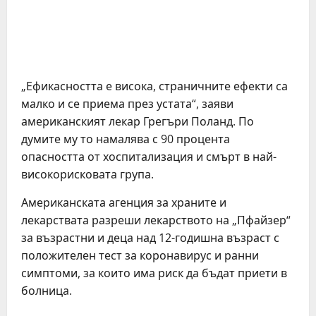
„Ефикасността е висока, страничните ефекти са
малко и се приема през устата“, заяви
американският лекар Грегъри Поланд. По
думите му то намалява с 90 процента
опасността от хоспитализация и смърт в най-
високорисковата група.
Американската агенция за храните и
лекарствата разреши лекарството на „Пфайзер“
за възрастни и деца над 12-годишна възраст с
положителен тест за коронавирус и ранни
симптоми, за които има риск да бъдат приети в
болница.