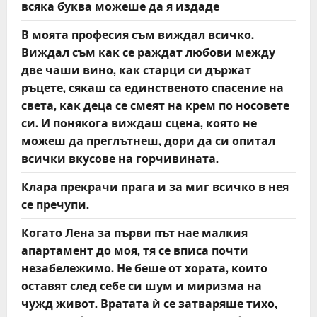
n
всяка буква можеше да я издаде
В моята професия съм виждал всичко.
Виждал съм как се раждат любови между
две чаши вино, как старци си държат
ръцете, сякаш са единственото спасение на
света, как деца се смеят на крем по носовете
си. И понякога виждаш сцена, която не
можеш да преглътнеш, дори да си опитал
всички вкусове на горчивината.
Клара прекрачи прага и за миг всичко в нея
се пречупи.
Когато Лена за първи път нае малкия
апартамент до моя, тя се вписа почти
незабележимо. Не беше от хората, които
оставят след себе си шум и миризма на
чужд живот. Вратата ѝ се затваряше тихо,