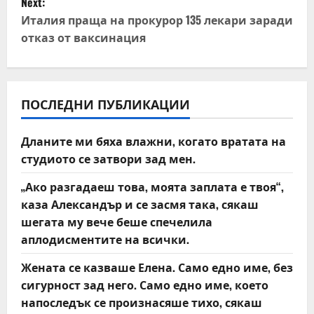
Next:
t
Италия праща на прокурор 135 лекари заради
отказ от ваксинация
n
a
v
ПОСЛЕДНИ ПУБЛИКАЦИИ
i
Дланите ми бяха влажни, когато вратата на
студиото се затвори зад мен.
g
„Ако разгадаеш това, моята заплата е твоя“,
a
каза Александър и се засмя така, сякаш
t
шегата му вече беше спечелила
аплодисментите на всички.
i
Жената се казваше Елена. Само едно име, без
o
сигурност зад него. Само едно име, което
напоследък се произнасяше тихо, сякаш