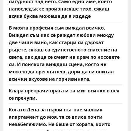
сигурност зад него. Само едно име, което
n
напоследък се произнасяше тихо, сякаш
всяка буква можеше да я издаде
В моята професия съм виждал всичко.
Виждал съм как се раждат любови между
две чаши вино, как старци си държат
ръцете, сякаш са единственото спасение на
света, как деца се смеят на крем по носовете
си. И понякога виждаш сцена, която не
можеш да преглътнеш, дори да си опитал
всички вкусове на горчивината.
Клара прекрачи прага и за миг всичко в нея
се пречупи.
Когато Лена за първи път нае малкия
апартамент до моя, тя се вписа почти
незабележимо. Не беше от хората, които