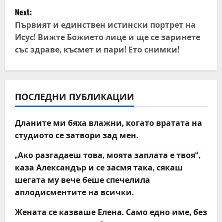
s
Next:
t
Първият и единствен истински портрет на
Исус! Вижте Божието лице и ще се заринете
n
със здраве, късмет и пари! Ето снимки!
a
v
ПОСЛЕДНИ ПУБЛИКАЦИИ
i
Дланите ми бяха влажни, когато вратата на
g
студиото се затвори зад мен.
a
„Ако разгадаеш това, моята заплата е твоя“,
t
каза Александър и се засмя така, сякаш
шегата му вече беше спечелила
i
аплодисментите на всички.
o
Жената се казваше Елена. Само едно име, без