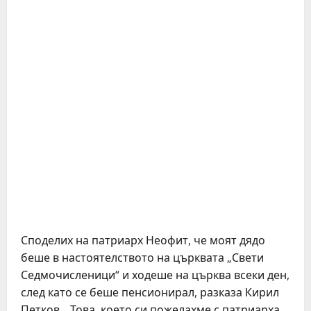
Споделих на патриарх Неофит, че моят дядо
беше в настоятелството на църквата „Свети
Седмочисленици“ и ходеше на църква всеки ден,
след като се беше пенсионирал, разказа Кирил
Петков. „Това, което си пожелахме с патриарха,