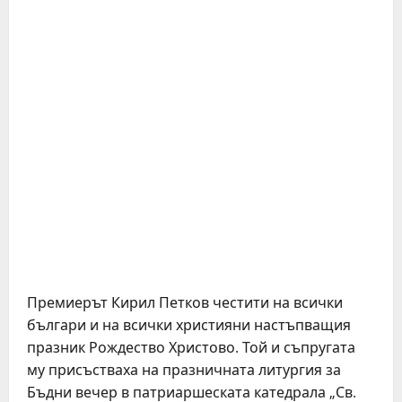
Премиерът Кирил Петков честити на всички
българи и на всички християни настъпващия
празник Рождество Христово. Той и съпругата
му присъстваха на празничната литургия за
Бъдни вечер в патриаршеската катедрала „Св.