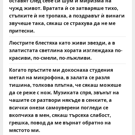
оставят след себе си шум и миризма на
чужд живот. Вратата ѝ се затваряше тихо,
стъпките ѝ не тропаха, а поздравът ѝ винаги
звучеше така, сякаш се страхува да не ме
притесни.
Люстрите блестяха като живи звезди, а в
златистата светлина хората изглеждаха по-
красиви, по-смели, по-лъжливи.
Когато пръстите ми докоснаха студения
метал на микрофона, в залата се разля
тишина, толкова плътна, че сякаш можеше
да се реже с нож. Музиката спря, звънът на
чашите се разтвори някъде в сенките, а
всички онези самоуверени погледи се
вкопчиха в мен, сякаш търсеха слабост,
грешка, повод да ме върнат обратно на
мястото ми.