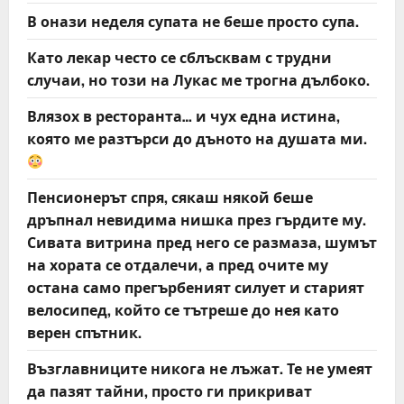
В онази неделя супата не беше просто супа.
Като лекар често се сблъсквам с трудни
случаи, но този на Лукас ме трогна дълбоко.
Влязох в ресторанта… и чух една истина,
която ме разтърси до дъното на душата ми.
Пенсионерът спря, сякаш някой беше
дръпнал невидима нишка през гърдите му.
Сивата витрина пред него се размаза, шумът
на хората се отдалечи, а пред очите му
остана само прегърбеният силует и старият
велосипед, който се тътреше до нея като
верен спътник.
Възглавниците никога не лъжат. Те не умеят
да пазят тайни, просто ги прикриват