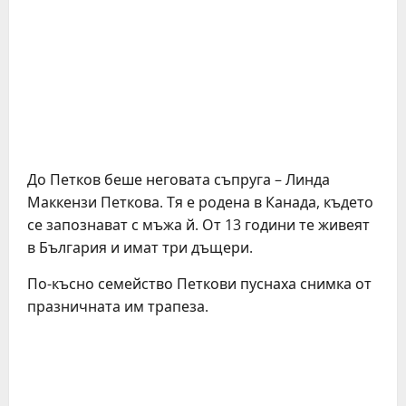
До Петков беше неговата съпруга – Линда
Маккензи Петкова. Тя е родена в Канада, където
се запознават с мъжа й. От 13 години те живеят
в България и имат три дъщери.
По-късно семейство Петкови пуснаха снимка от
празничната им трапеза.