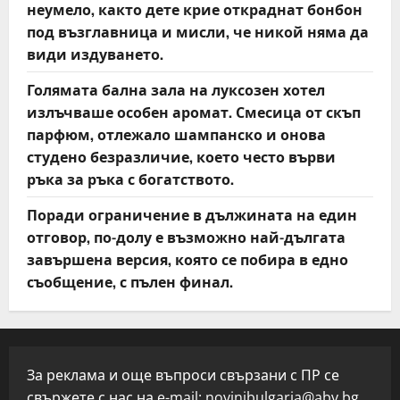
неумело, както дете крие откраднат бонбон
под възглавница и мисли, че никой няма да
види издуването.
Голямата бална зала на луксозен хотел
излъчваше особен аромат. Смесица от скъп
парфюм, отлежало шампанско и онова
студено безразличие, което често върви
ръка за ръка с богатството.
Поради ограничение в дължината на един
отговор, по-долу е възможно най-дългата
завършена версия, която се побира в едно
съобщение, с пълен финал.
За реклама и още въпроси свързани с ПР се
свържете с нас на e-mail:
novinibulgaria@abv.bg