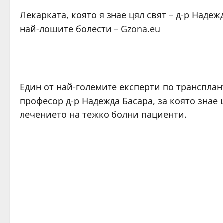
Лекарката, която я знае цял свят – д-р Надеж
най-лошите болести – Gzona.eu
Един от най-големите експерти по трансплан
професор д-р Надежда Басара, за която знае 
лечението на тежко болни пациенти.