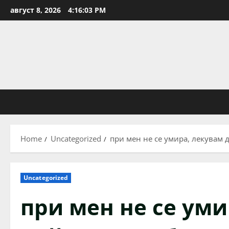
Skip
август 8, 2026
4:16:04 PM
to
content
Home
Uncategorized
при мен не се умира, лекувам 
Uncategorized
при мен не се уми