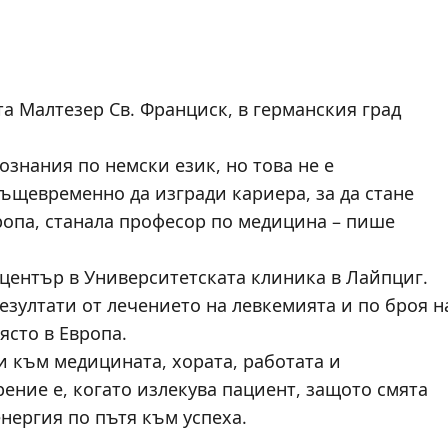
та Малтезер Св. Франциск, в германския град
ознания по немски език, но това не е
същевременно да изгради кариера, за да стане
ропа, станала професор по медицина – пише
 център в Университетската клиника в Лайпциг.
езултати от лечението на левкемията и по броя н
ясто в Европа.
и към медицината, хората, работата и
рение е, когато излекува пациент, защото смята
енергия по пътя към успеха.