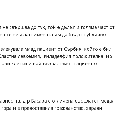
не свършва до тук, той е дълъг и голяма част от
 но те не искат имената им да бъдат публично
излекувала млад пациент от Сърбия, който е бил
бластна левкемия, Филаделфия положителна. Но
олови клетки и най-възрастният пациент от
вността, д-р Басара е отличена със златен медал
 гора и е предоставила гражданство, заради