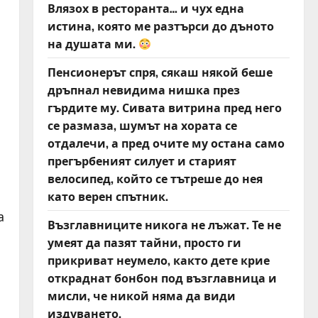
Влязох в ресторанта… и чух една
истина, която ме разтърси до дъното
на душата ми.
Пенсионерът спря, сякаш някой беше
дръпнал невидима нишка през
гърдите му. Сивата витрина пред него
се размаза, шумът на хората се
отдалечи, а пред очите му остана само
прегърбеният силует и старият
велосипед, който се тътреше до нея
като верен спътник.
а
Възглавниците никога не лъжат. Те не
умеят да пазят тайни, просто ги
прикриват неумело, както дете крие
откраднат бонбон под възглавница и
мисли, че никой няма да види
издуването.