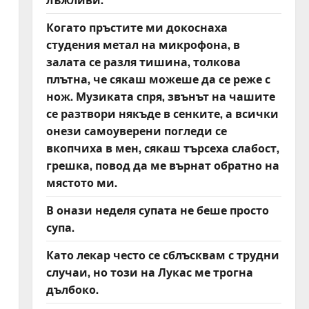
Когато пръстите ми докоснаха
студения метал на микрофона, в
залата се разля тишина, толкова
плътна, че сякаш можеше да се реже с
нож. Музиката спря, звънът на чашите
се разтвори някъде в сенките, а всички
онези самоуверени погледи се
вкопчиха в мен, сякаш търсеха слабост,
грешка, повод да ме върнат обратно на
мястото ми.
В онази неделя супата не беше просто
супа.
Като лекар често се сблъсквам с трудни
случаи, но този на Лукас ме трогна
дълбоко.