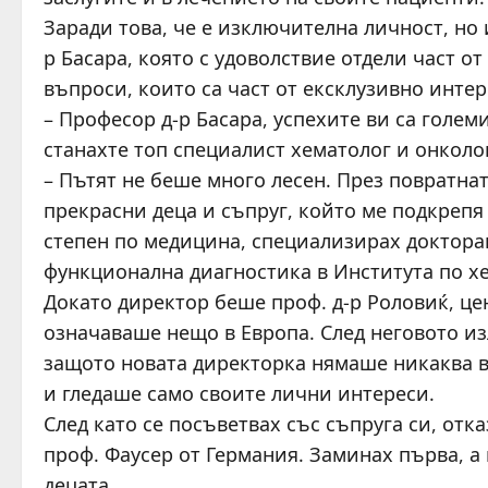
Заради това, че е изключителна личност, но
р Басара, която с удоволствие отдели част о
въпроси, които са част от ексклузивно интер
– Професор д-р Басара, успехите ви са големи
станахте топ специалист хематолог и онколо
– Пътят не беше много лесен. През повратнат
прекрасни деца и съпруг, който ме подкрепя
степен по медицина, специализирах докторан
функционална диагностика в Института по х
Докато директор беше проф. д-р Роловиќ, це
означаваше нещо в Европа. След неговото из
защото новата директорка нямаше никаква в
и гледаше само своите лични интереси.
След като се посъветвах със съпруга си, отк
проф. Фаусер от Германия. Заминах първа, а
децата.