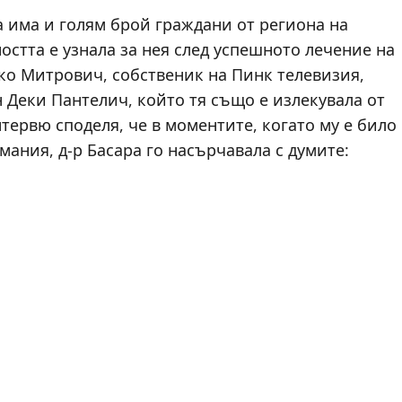
а има и голям брой граждани от региона на
остта е узнала за нея след успешното лечение на
ко Митрович, собственик на Пинк телевизия,
н Деки Пантелич, който тя също е излекувала от
тервю споделя, че в моментите, когато му е било
мания, д-р Басара го насърчавала с думите: