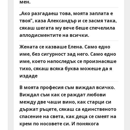
мен.
„Ако разгадаеш това, моята заплата е
твоя“, каза Александър и се засмя така,
сякаш шегата му вече беше спечелила
аплодисментите на всички.
Жената се казваше Елена. Само едно
име, без сигурност зад него. Само едно
име, което напоследък се произнасяше
тихо, сякаш всяка буква можеше да я
издаде
В моята професия съм виждал всичко.
Виждал съм как се раждат любови
между две чаши вино, как старци си
държат ръцете, сякаш са единственото
спасение на света, как деца се смеят на
крем по носовете си. И понякога