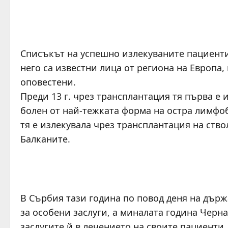
Списъкът на успешно излекуваните пациенти 
него са известни лица от региона на Европа,
оповестени.
Преди 13 г. чрез трансплантация тя първа е 
болен от най-тежката форма на остра лимфо
тя е излекувала чрез трансплантация на ств
Балканите.
В Сърбия тази година по повод деня на държа
за особени заслуги, а миналата година Черна
заслугите й в лечението на своите пациенти.