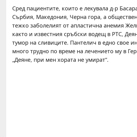
Сред пациентите, които е лекувала д-р Басар
Сърбия, Македония, Черна гора, а обществен
тежко заболелият от апластична анемия Жел
както и известния сръбски водещ в РТС, Дея
тумор на сливиците. Пантелич в едно свое ин
много трудно по време на лечението му в Гер
„Деяне, при мен хората не умират“.