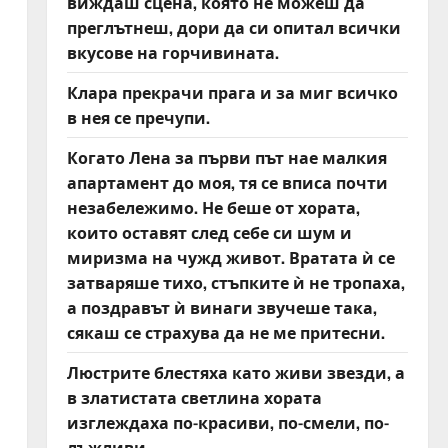
виждаш сцена, която не можеш да
преглътнеш, дори да си опитал всички
вкусове на горчивината.
Клара прекрачи прага и за миг всичко
в нея се пречупи.
Когато Лена за първи път нае малкия
апартамент до моя, тя се вписа почти
незабележимо. Не беше от хората,
които оставят след себе си шум и
миризма на чужд живот. Вратата ѝ се
затваряше тихо, стъпките ѝ не тропаха,
а поздравът ѝ винаги звучеше така,
сякаш се страхува да не ме притесни.
Люстрите блестяха като живи звезди, а
в златистата светлина хората
изглеждаха по-красиви, по-смели, по-
лъжливи.