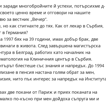
 и заради многобройните й успехи, потърсихме д-
т своето ценно време и отговори на нашите
вю за вестник „Вечер“.
, но как стигнахте до тях. Как от лекар в Сърбия,
г в Германия?
а 1997 бях на 39 години, имах добър брак, две
 винаги в живота. След завършена магистърска
тура в Белград, работих като началник на
ематология на Клиничния център в Сърбия.
нтърът блестеше със знания и напредък. До 1994
лизане в пенсия настана голям обрат за мен,
изия, нито пък интерес за напредък на Институт
азах две покани от Париж и приех поканата на
 малко по-късно при мен дойдоха съпруга ми и