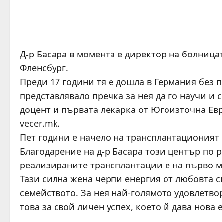
Д-р Басара в момента е директор на болница
Фленсбург.
Преди 17 години тя е дошла в Германия без п
представлявало пречка за нея да го научи и 
доцент и първата лекарка от Югоизточна Ев
vecer.mk.
Пет години е начело на трансплантационият
Благодарение на д-р Басара този център по р
реализираните трансплантации е на първо м
Тази силна жена черпи енергия от любовта с
семейството. За нея най-голямото удовлетво
това за свой личен успех, което й дава нова 