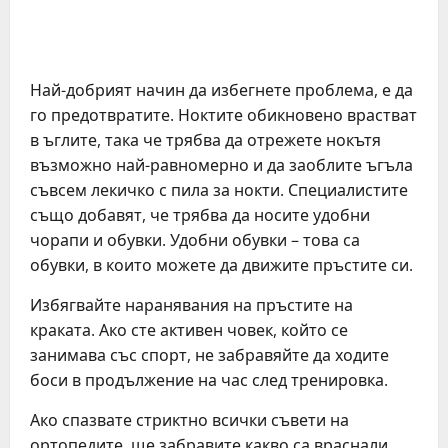
Най-добрият начин да избегнете проблема, е да
го предотвратите. Ноктите обикновено врастват
в ъглите, така че трябва да отрежете нокътя
възможно най-равномерно и да заоблите ъгъла
съвсем лекичко с пила за нокти. Специалистите
също добавят, че трябва да носите удобни
чорапи и обувки. Удобни обувки – това са
обувки, в които можете да движите пръстите си.
Избягвайте наранявания на пръстите на
краката. Ако сте активен човек, който се
занимава със спорт, не забравяйте да ходите
боси в продължение на час след тренировка.
Ако спазвате стриктно всички съвети на
ортопедите, ще забравите какво са враснали