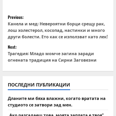
P
Previous:
o
Канела и мед: Невероятни борци срещу рак,
лош холестерол, косопад, настинки и много
s
други болести. Ето как се използват като лек!
t
Next:
Трагедия: Младо момче загина заради
n
огнената традиция на Сирни Заговезни
a
v
ПОСЛЕДНИ ПУБЛИКАЦИИ
i
Дланите ми бяха влажни, когато вратата на
g
студиото се затвори зад мен.
a
„Ако разгадаеш това, моята заплата е твоя“,