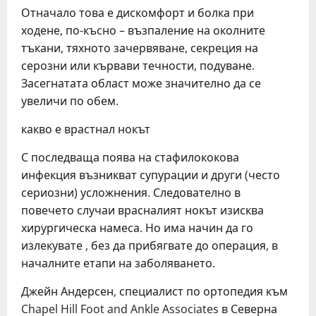
Отначало това е дискомфорт и болка при
ходене, по-късно – възпаление на околните
тъкани, тяхното зачервяване, секреция на
серозни или кървави течности, подуване.
Засегнатата област може значително да се
увеличи по обем.
какво е врастнал нокът
С последваща поява на стафилококова
инфекция възникват супурации и други (често
сериозни) усложнения. Следователно в
повечето случаи врасналият нокът изисква
хирургическа намеса. Но има начин да го
излекувате , без да прибягвате до операция, в
началните етапи на заболяването.
Джейн Андерсен, специалист по ортопедия към
Chapel Hill Foot and Ankle Associates в Северна