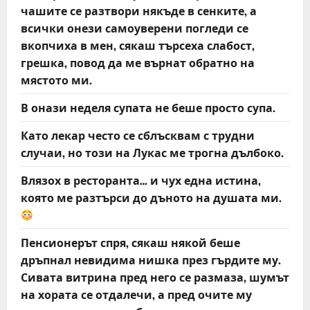
чашите се разтвори някъде в сенките, а
всички онези самоуверени погледи се
вкопчиха в мен, сякаш търсеха слабост,
грешка, повод да ме върнат обратно на
мястото ми.
В онази неделя супата не беше просто супа.
Като лекар често се сблъсквам с трудни
случаи, но този на Лукас ме трогна дълбоко.
Влязох в ресторанта… и чух една истина,
която ме разтърси до дъното на душата ми.
Пенсионерът спря, сякаш някой беше
дръпнал невидима нишка през гърдите му.
Сивата витрина пред него се размаза, шумът
на хората се отдалечи, а пред очите му