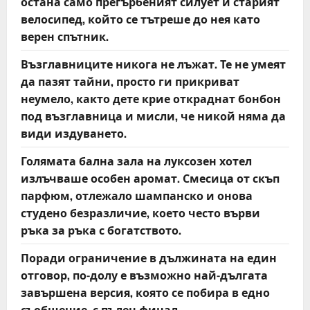
остана само прегърбеният силует и старият
велосипед, който се тътреше до нея като
верен спътник.
Възглавниците никога не лъжат. Те не умеят
да пазят тайни, просто ги прикриват
неумело, както дете крие откраднат бонбон
под възглавница и мисли, че никой няма да
види издуването.
Голямата бална зала на луксозен хотел
излъчваше особен аромат. Смесица от скъп
парфюм, отлежало шампанско и онова
студено безразличие, което често върви
ръка за ръка с богатството.
Поради ограничение в дължината на един
отговор, по-долу е възможно най-дългата
завършена версия, която се побира в едно
съобщение, с пълен финал.