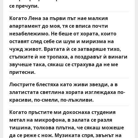
се пречупи.
Когато Лена за първи път нае малкия
апартамент до моя, тя се вписа почти
незабележимо. Не беше от хората, които
оставят след себе си шум и миризма на
чужд живот. Вратата ѝ се затваряше тихо,
стъпките ѝ не тропаха, а поздравът ѝ винаги
звучеше така, сякаш се страхува да не ме
притесни.
Люстрите блестяха като живи звезди, а в
златистата светлина хората изглеждаха по-
красиви, по-смели, по-лъжливи.
Когато пръстите ми докоснаха студения
метал на микрофона, в залата се разля
тишина, толкова плътна, че сякаш можеше
да се реже с нож. Музиката спря, звънът на