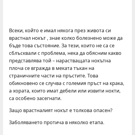
Всеки, който е имал някога през живота си
врастнал нокът , знае колко болезнено може да
бъде това състояние. За тези, които не са се
сблъсквали с проблема, нека да обясним какво
представлява той – нарастващата нокътна
плоча се вгражда в меката тъкан на
страничните части на пръстите. Това
обикновено се случва с големия пръст на крака,
а хората, които имат дебели или извити нокти,
са особено засегнати.
Защо врастналият нокът е толкова опасен?
Заболяването протича в няколко етапа.