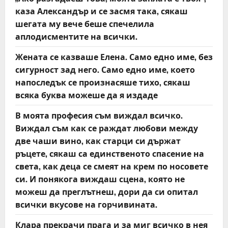
t
каза Александър и се засмя така, сякаш
шегата му вече беше спечелила
i
аплодисментите на всички.
o
Жената се казваше Елена. Само едно име, без
сигурност зад него. Само едно име, което
n
напоследък се произнасяше тихо, сякаш
всяка буква можеше да я издаде
В моята професия съм виждал всичко.
Виждал съм как се раждат любови между
две чаши вино, как старци си държат
ръцете, сякаш са единственото спасение на
света, как деца се смеят на крем по носовете
си. И понякога виждаш сцена, която не
можеш да преглътнеш, дори да си опитал
всички вкусове на горчивината.
Клара прекрачи прага и за миг всичко в нея