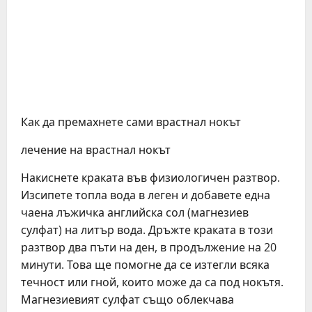
Как да премахнете сами врастнал нокът
лечение на врастнал нокът
Накиснете краката във физиологичен разтвор.
Изсипете топла вода в леген и добавете една
чаена лъжичка английска сол (магнезиев
сулфат) на литър вода. Дръжте краката в този
разтвор два пъти на ден, в продължение на 20
минути. Това ще помогне да се изтегли всяка
течност или гной, които може да са под нокътя.
Магнезиевият сулфат също облекчава