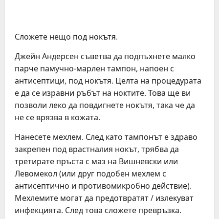
Сложете нещо под нокътя.
Джейн Андерсен съветва да подпъхнете малко
парче памучно-марлен тампон, напоен с
антисептици, под нокътя. Целта на процедурата
е да се изравни ръбът на ноктите. Това ще ви
позволи леко да повдигнете нокътя, така че да
не се врязва в кожата.
Нанесете мехлем. След като тампонът е здраво
закрепен под врастналия нокът, трябва да
третирате пръста с маз на Вишневски или
Левомекол (или друг подобен мехлем с
антисептично и противомикробно действие).
Мехлемите могат да предотвратят / излекуват
инфекцията. След това сложете превръзка.