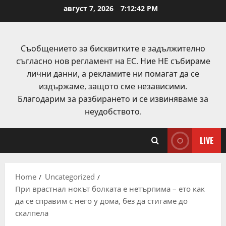
Skip
август 7, 2026
7:12:43 PM
to
content
Съобщението за бисквитките е задължително
съгласно нов регламент на ЕС. Ние НЕ събираме
лични данни, а рекламите ни помагат да се
издържаме, защото сме независими.
Благодарим за разбирането и се извиняваме за
неудобството.
LIVE
Home
Uncategorized
При врастнал нокът болката е нетърпима – ето как
да се справим с него у дома, без да стигаме до
скалпела