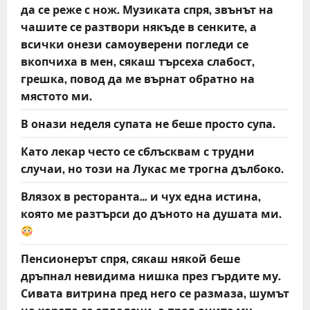
да се реже с нож. Музиката спря, звънът на
чашите се разтвори някъде в сенките, а
всички онези самоуверени погледи се
вкопчиха в мен, сякаш търсеха слабост,
грешка, повод да ме върнат обратно на
мястото ми.
В онази неделя супата не беше просто супа.
Като лекар често се сблъсквам с трудни
случаи, но този на Лукас ме трогна дълбоко.
Влязох в ресторанта… и чух една истина,
която ме разтърси до дъното на душата ми.
Пенсионерът спря, сякаш някой беше
дръпнал невидима нишка през гърдите му.
Сивата витрина пред него се размаза, шумът