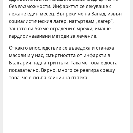
без възможности. Инфарктът се лекуваше с
лежане един месец. Въпреки че на Запад, извън
социалистическия лагер, натъртвам „лагер“,
защото си бяхме оградени с мрежи, имаше
кардиоинвазивни методи за лечение.
Откакто впоследствие се въведоха и станаха
масови и у нас, смъртността от инфаркти в
България падна три пъти. Така че това е доста
показателно. Вярно, много се реагира срещу
това, че е скъпа клинична пътека.