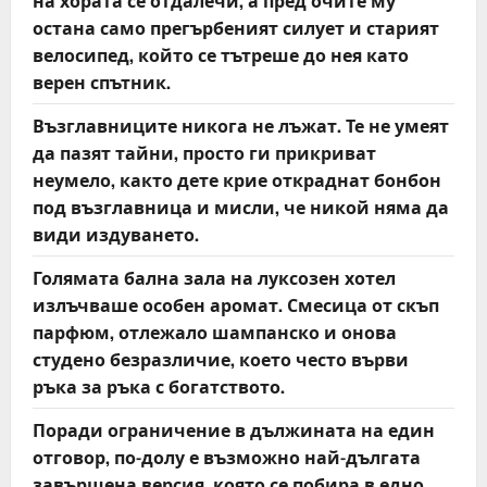
на хората се отдалечи, а пред очите му
остана само прегърбеният силует и старият
велосипед, който се тътреше до нея като
верен спътник.
Възглавниците никога не лъжат. Те не умеят
да пазят тайни, просто ги прикриват
неумело, както дете крие откраднат бонбон
под възглавница и мисли, че никой няма да
види издуването.
Голямата бална зала на луксозен хотел
излъчваше особен аромат. Смесица от скъп
парфюм, отлежало шампанско и онова
студено безразличие, което често върви
ръка за ръка с богатството.
Поради ограничение в дължината на един
отговор, по-долу е възможно най-дългата
завършена версия, която се побира в едно