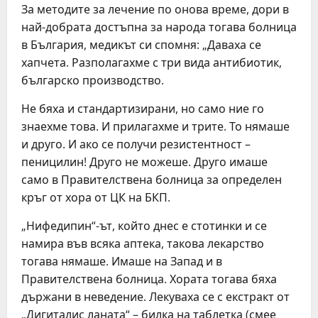
За методите за лечение по онова време, дори в
най-добрата достъпна за народа тогава болница
в България, медикът си спомня: „Даваха се
хапчета. Разполагахме с три вида антибиотик,
българско производство.
Не бяха и стандартизирани, но само ние го
знаехме това. И прилагахме и трите. То нямаше
и друго. И ако се получи резистентност –
пеницилин! Друго не можеше. Друго имаше
само в Правителствена болница за определен
кръг от хора от ЦК на БКП.
„Нифедипин“-ът, който днес е стотинки и се
намира във всяка аптека, такова лекарство
тогава нямаше. Имаше на Запад и в
Правителствена болница. Хората тогава бяха
държани в неведение. Лекуваха се с екстракт от
„Дигиталис ланата“ – билка на таблетка (смее