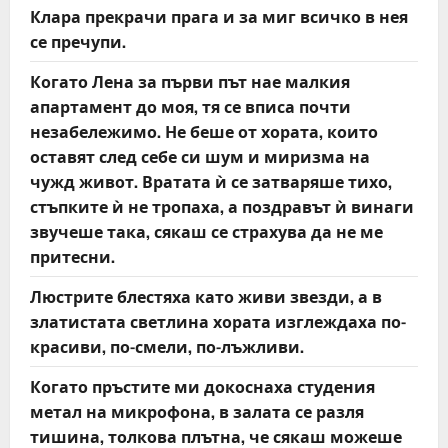
Клара прекрачи прага и за миг всичко в нея
се пречупи.
Когато Лена за първи път нае малкия
апартамент до моя, тя се вписа почти
незабележимо. Не беше от хората, които
оставят след себе си шум и миризма на
чужд живот. Вратата ѝ се затваряше тихо,
стъпките ѝ не тропаха, а поздравът ѝ винаги
звучеше така, сякаш се страхува да не ме
притесни.
Люстрите блестяха като живи звезди, а в
златистата светлина хората изглеждаха по-
красиви, по-смели, по-лъжливи.
Когато пръстите ми докоснаха студения
метал на микрофона, в залата се разля
тишина, толкова плътна, че сякаш можеше