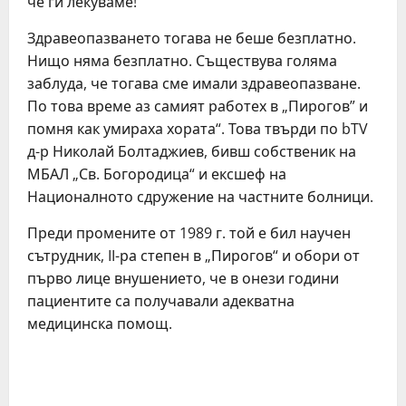
че ги лекуваме!
Здравеопазването тогава не беше безплатно.
Нищо няма безплатно. Съществува голяма
заблуда, че тогава сме имали здравеопазване.
По това време аз самият работех в „Пирогов” и
помня как умираха хората“. Това твърди по bTV
д-р Николай Болтаджиев, бивш собственик на
МБАЛ „Св. Богородица“ и ексшеф на
Националното сдружение на частните болници.
Преди промените от 1989 г. той е бил научен
сътрудник, II-ра степен в „Пирогов“ и обори от
първо лице внушението, че в онези години
пациентите са получавали адекватна
медицинска помощ.