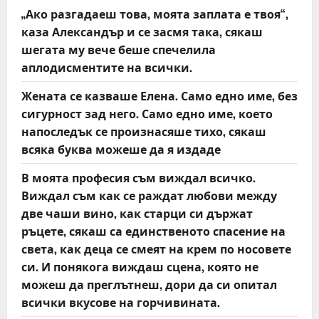
a
„Ако разгадаеш това, моята заплата е твоя“,
t
каза Александър и се засмя така, сякаш
шегата му вече беше спечелила
i
аплодисментите на всички.
o
Жената се казваше Елена. Само едно име, без
сигурност зад него. Само едно име, което
n
напоследък се произнасяше тихо, сякаш
всяка буква можеше да я издаде
В моята професия съм виждал всичко.
Виждал съм как се раждат любови между
две чаши вино, как старци си държат
ръцете, сякаш са единственото спасение на
света, как деца се смеят на крем по носовете
си. И понякога виждаш сцена, която не
можеш да преглътнеш, дори да си опитал
всички вкусове на горчивината.