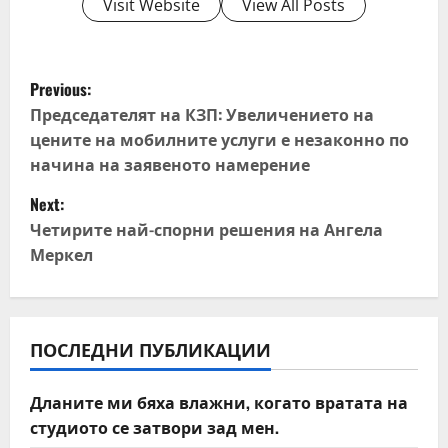
Visit Website
View All Posts
P
Previous:
o
Председателят на КЗП: Увеличението на
цените на мобилните услуги е незаконно по
s
начина на заявеното намерение
t
Next:
Четирите най-спорни решения на Ангела
n
Меркел
a
v
ПОСЛЕДНИ ПУБЛИКАЦИИ
i
Дланите ми бяха влажни, когато вратата на
g
студиото се затвори зад мен.