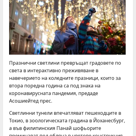
Празнични светлини превръщат градовете по
света в интерактивно преживяване в
навечерието на коледните празници, които за
втора поредна година са под знака на
коронавирусната пандемия, предаде
Асошиейтед прес.
Светлинни тунели впечатляват пешеходците в
Токио, в зоологическата градина в Йоханесбург,
а във филипинския Панай шофьорите
преминават под обляна в цветове конструкция,