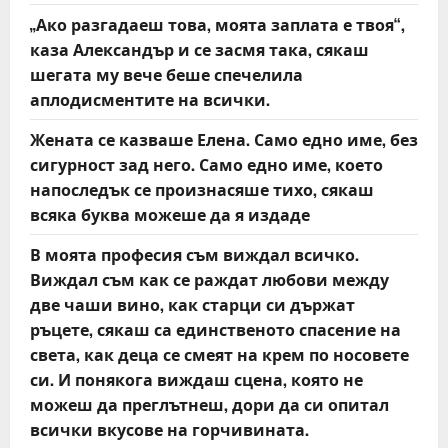
„Ако разгадаеш това, моята заплата е твоя“,
a
каза Александър и се засмя така, сякаш
t
шегата му вече беше спечелила
аплодисментите на всички.
i
Жената се казваше Елена. Само едно име, без
o
сигурност зад него. Само едно име, което
напоследък се произнасяше тихо, сякаш
n
всяка буква можеше да я издаде
В моята професия съм виждал всичко.
Виждал съм как се раждат любови между
две чаши вино, как старци си държат
ръцете, сякаш са единственото спасение на
света, как деца се смеят на крем по носовете
си. И понякога виждаш сцена, която не
можеш да преглътнеш, дори да си опитал
всички вкусове на горчивината.