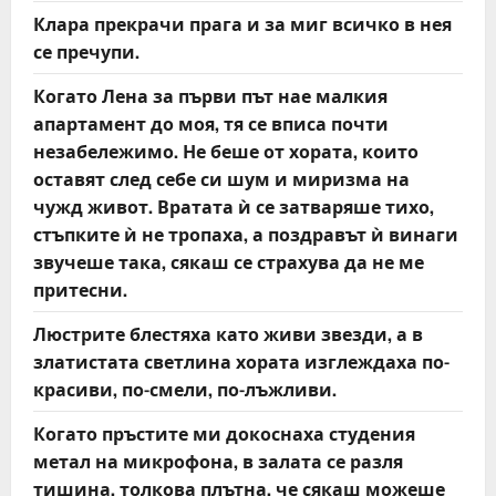
Клара прекрачи прага и за миг всичко в нея
се пречупи.
Когато Лена за първи път нае малкия
апартамент до моя, тя се вписа почти
незабележимо. Не беше от хората, които
оставят след себе си шум и миризма на
чужд живот. Вратата ѝ се затваряше тихо,
стъпките ѝ не тропаха, а поздравът ѝ винаги
звучеше така, сякаш се страхува да не ме
притесни.
Люстрите блестяха като живи звезди, а в
златистата светлина хората изглеждаха по-
красиви, по-смели, по-лъжливи.
Когато пръстите ми докоснаха студения
метал на микрофона, в залата се разля
тишина, толкова плътна, че сякаш можеше