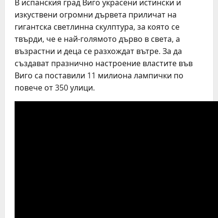
В испанския град Виго украсени истински и
изкуствени огромни дървета приличат на
гигантска светлинна скулптура, за която се
твърди, че е най-голямото дърво в света, а
възрастни и деца се разхождат вътре. За да
създават празнично настроение властите във
Виго са поставили 11 милиона лампички по
повече от 350 улици.