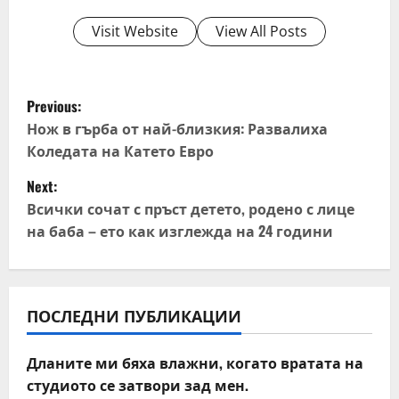
Visit Website
View All Posts
P
Previous:
o
Нож в гърба от най-близкия: Развалиха
Коледата на Катето Евро
s
Next:
t
Всички сочат с пръст детето, родено с лице
на баба – ето как изглежда на 24 години
n
a
v
ПОСЛЕДНИ ПУБЛИКАЦИИ
i
Дланите ми бяха влажни, когато вратата на
студиото се затвори зад мен.
g