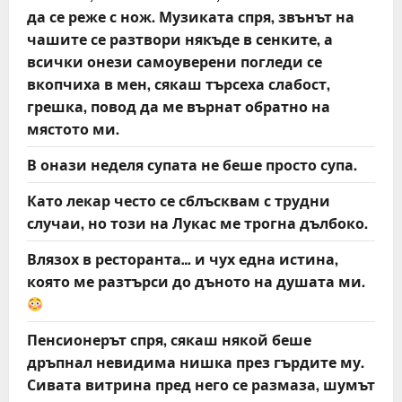
да се реже с нож. Музиката спря, звънът на
чашите се разтвори някъде в сенките, а
всички онези самоуверени погледи се
вкопчиха в мен, сякаш търсеха слабост,
грешка, повод да ме върнат обратно на
мястото ми.
В онази неделя супата не беше просто супа.
Като лекар често се сблъсквам с трудни
случаи, но този на Лукас ме трогна дълбоко.
Влязох в ресторанта… и чух една истина,
която ме разтърси до дъното на душата ми.
Пенсионерът спря, сякаш някой беше
дръпнал невидима нишка през гърдите му.
Сивата витрина пред него се размаза, шумът