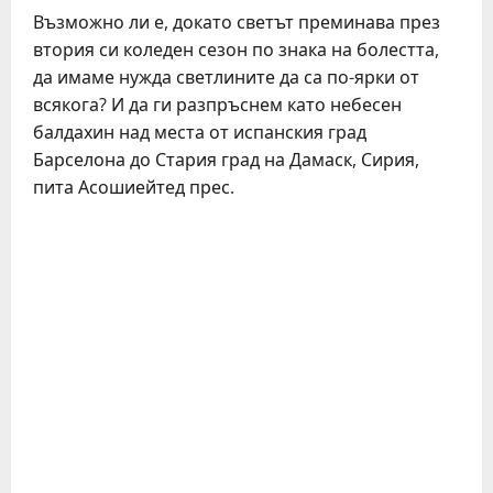
Възможно ли е, докато светът преминава през
втория си коледен сезон по знака на болестта,
да имаме нужда светлините да са по-ярки от
всякога? И да ги разпръснем като небесен
балдахин над места от испанския град
Барселона до Стария град на Дамаск, Сирия,
пита Асошиейтед прес.