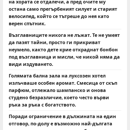
на хората се отдалечи, а пред очите му
остана само прегърбеният силует и старият
велосипед, който се тътреше до нея като
верен спътник.
Възглавниците никога не лъжат. Те не умеят
да пазят тайни, просто ги прикриват
неумело, както дете крие откраднат бонбон
под възглавница и мисли, че никой няма да
види издуването.
Голямата бална зала на луксозен хотел
излъчваше особен аромат. Смесица от скъп
парфюм, отлежало шампанско и онова
студено безразличие, което често върви
ръка за ръка с богатството.
Поради ограничение в дължината на един
отговор, по-долу е възможно най-дългата