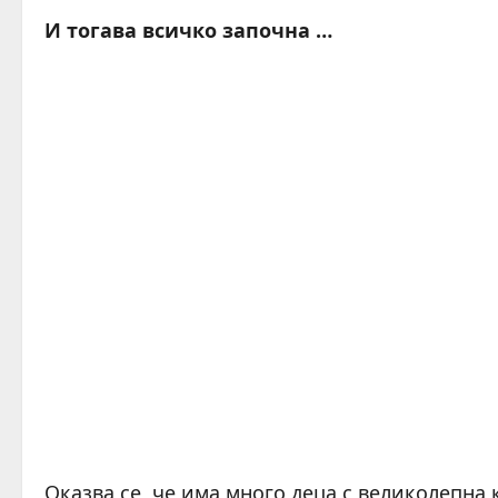
И тогава всичко започна …
Оказва се, че има много деца с великолепна