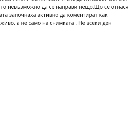
оито невъзможно да се направи нещо.Що се отнася
рата започнаха активно да коментират как
живо, а не само на снимката . Не всеки ден