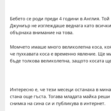
Бебето се роди преди 4 години в Англия. Той 
Джуниър не изглеждаше веднага като всички
обърнаха внимание на това.
Момчето имаше много великолепна коса, коя
че пухкавата коса е временно явление. Ще ми
бъде толкова великолепна, защото косата ще
Интересно е, че тези месеци останаха в минал
стана още гъста. Тогава младата майка реши 
снимка на сина си и публикува в интернет.