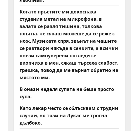
Когато пръстите ми докоснаха
студения метал на микрофона, в
залата се разля тишина, толкова
плътна, че сякаш можеше да се реже с
нож. Музиката спря, звънът на чашите
се разтвори някъде в сенките, а всички
онези самоуверени погледи се
вкопчиха в мен, сякаш търсеха слабост,
грешка, повод да ме върнат обратно на
мястото ми.
В онази неделя супата не беше просто
супа.
Като лекар често се сблъсквам с трудни
случаи, но този на Лукас ме трогна
дълбоко.