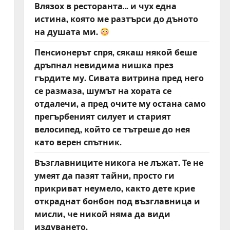
Влязох в ресторанта… и чух една
истина, която ме разтърси до дъното
на душата ми.
Пенсионерът спря, сякаш някой беше
дръпнал невидима нишка през
гърдите му. Сивата витрина пред него
се размаза, шумът на хората се
отдалечи, а пред очите му остана само
прегърбеният силует и старият
велосипед, който се тътреше до нея
като верен спътник.
Възглавниците никога не лъжат. Те не
умеят да пазят тайни, просто ги
прикриват неумело, както дете крие
откраднат бонбон под възглавница и
мисли, че никой няма да види
издуването.