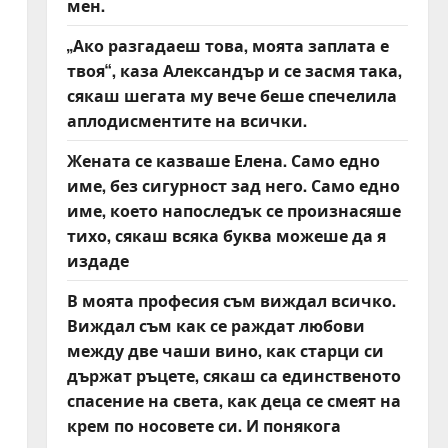
мен.
„Ако разгадаеш това, моята заплата е
твоя“, каза Александър и се засмя така,
сякаш шегата му вече беше спечелила
аплодисментите на всички.
Жената се казваше Елена. Само едно
име, без сигурност зад него. Само едно
име, което напоследък се произнасяше
тихо, сякаш всяка буква можеше да я
издаде
В моята професия съм виждал всичко.
Виждал съм как се раждат любови
между две чаши вино, как старци си
държат ръцете, сякаш са единственото
спасение на света, как деца се смеят на
крем по носовете си. И понякога