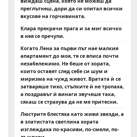
виждаш сцена, която не можеш да
преглътнеш, дори да си опитал всички
вкусове на горчивината.
Клара прекрачи прага и за миг всичко
в нея се пречупи.
я
Когато Лена за първи път нае малкия
апартамент до моя, тя се вписа почти
незабележимо. Не беше от хората,
които оставят след себе си шум и
миризма на чужд живот. Вратата ѝ се
затваряше тихо, стъпките ѝ не тропаха,
а поздравът ѝ винаги звучеше така,
сякаш се страхува да не ме притесни.
Люстрите блестяха като живи звезди, а
в златистата светлина хората
изглеждаха по-красиви, по-смели, по-
лъжливи.