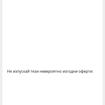
Не изпускай тези невероятно изгодни оферти:
C
o
n