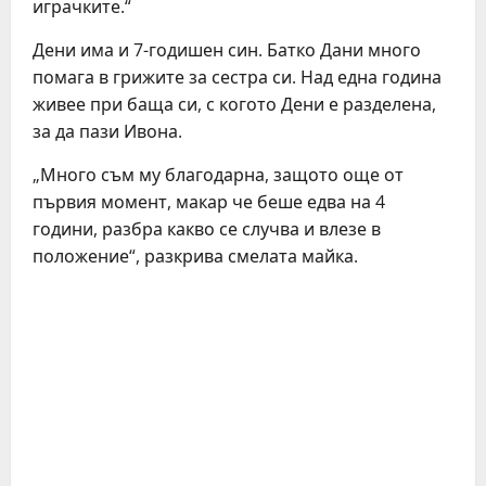
играчките.“
Дени има и 7-годишен син. Батко Дани много
помага в грижите за сестра си. Над една година
живее при баща си, с когото Дени е разделена,
за да пази Ивона.
„Много съм му благодарна, защото още от
първия момент, макар че беше едва на 4
години, разбра какво се случва и влезе в
положение“, разкрива смелата майка.