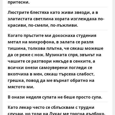
притесни.
Люстрите блестяха като живи звезди, а в
златистата светлина хората изглеждаха по-
красиви, по-смели, по-лъжливи.
Когато пръстите ми докоснаха студения
метал на микрофона, в залата се разля
тишина, толкова плътна, че сякаш можеше
да се реже с нож. Музиката спря, звънът на
чашите се разтвори някъде в сенките, а
всички онези самоуверени погледи се
вкопчиха в мен, сякаш търсеха слабост,
грешка, повод да ме върнат обратно на
мястото ми.
В онази неделя супата не беше просто супа.
Като лекар често се сблъсквам с трудни
случаи, но този на Лукас ме трогна дълбоко.