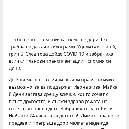
„Тя беше много мъничка, нямаше дори 4 кг.
Трябваше да качи килограми. Уцелихме грип А,
грип Б. След това дойде COVID-19 и забраниха
всички планови трансплантации“, спомня си
Дени.
До 7-ия месец столични лекари правят всичко
възможно, за да поддържат Ивона жива. Майка
й Дени застава срещу всички, които сочат с
пръст другостта, и държи здраво ръката на
своето слънчево дете. Забравила е за себе си.
Нейните 24 часа са за детето й. Димитрова не се
предава и прегръща дори малката надежда,