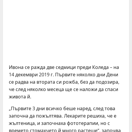
Ивона се ражда две седмици преди Коледа – на
14 декември 2019 г. Първите няколко дни Дени
се радва на втората си рожба, без да подозира,
че след няколко месеца ще се наложи да спаси
живота й.
„Първите 3 дни всичко беше наред, след това
започна да пожълтява. Лекарите решиха, че е
жълтеница, и започнаха фототерапии, но с
времето стомахчето й много растеше“, започва