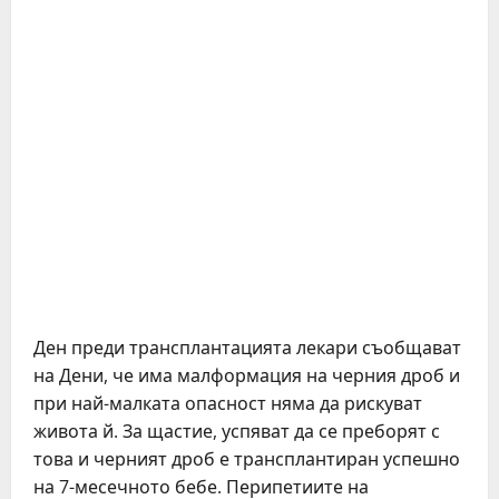
Ден преди трансплантацията лекари съобщават
на Дени, че има малформация на черния дроб и
при най-малката опасност няма да рискуват
живота й. За щастие, успяват да се преборят с
това и черният дроб е трансплантиран успешно
на 7-месечното бебе. Перипетиите на