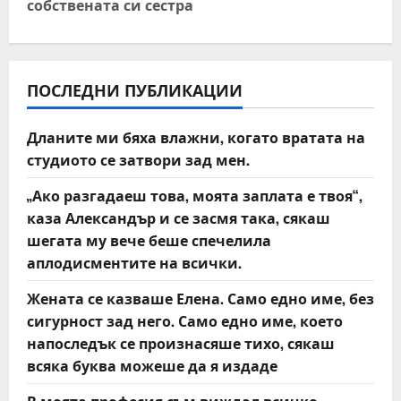
n
собствената си сестра
a
v
ПОСЛЕДНИ ПУБЛИКАЦИИ
i
Дланите ми бяха влажни, когато вратата на
g
студиото се затвори зад мен.
a
„Ако разгадаеш това, моята заплата е твоя“,
t
каза Александър и се засмя така, сякаш
шегата му вече беше спечелила
i
аплодисментите на всички.
o
Жената се казваше Елена. Само едно име, без
сигурност зад него. Само едно име, което
n
напоследък се произнасяше тихо, сякаш
всяка буква можеше да я издаде