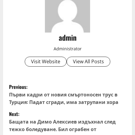
admin
Administrator
Visit Website
View All Posts
P
Previous:
o
Първи кадри от новия смъртоносен трус в
Турция: Падат сгради, има затрупани хора
s
Next:
t
Бащата на Димо Алексиев издъхнал след
тежко боледуване. Бил ограбен от