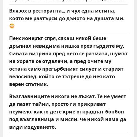
Влязох в ресторанта… и чух една истина,
която ме разтърси до дъното на душата ми.
Пенсионерът спря, сякаш някой беше
дръпнал невидима нишка през гърдите му.
Сивата витрина пред него се размаза, шумът
на хората се отдалечи, а пред очите му
остана само прегърбеният силует и старият
велосипед, който се тътреше до нея като
верен спътник.
Възглавниците никога не лъжат. Те не умеят
да пазят тайни, просто ги прикриват
неумело, както дете крие откраднат бонбон
под възглавница и мисли, че никой няма да
види издуването.