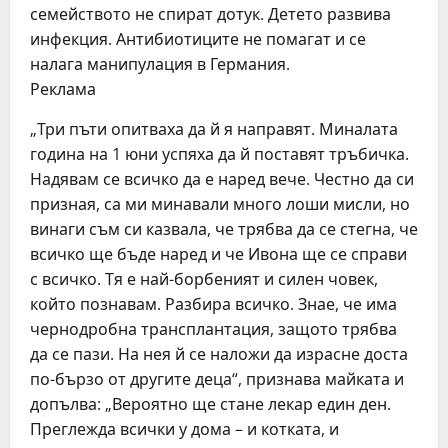
семейството не спират дотук. Детето развива
инфекция. Антибиотиците не помагат и се
налага манипулация в Германия.
Реклама
„Три пъти опитваха да й я направят. Миналата
година на 1 юни успяха да й поставят тръбичка.
Надявам се всичко да е наред вече. Честно да си
призная, са ми минавали много лоши мисли, но
винаги съм си казвала, че трябва да се стегна, че
всичко ще бъде наред и че Ивона ще се справи
с всичко. Тя е най-борбеният и силен човек,
който познавам. Разбира всичко. Знае, че има
чернодробна трансплантация, защото трябва
да се пази. На нея й се наложи да израсне доста
по-бързо от другите деца“, признава майката и
допълва: „Вероятно ще стане лекар един ден.
Преглежда всички у дома – и котката, и