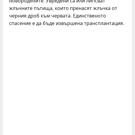
новородените. Увредени са или липсват
жлъчните пътища, които пренасят жлъчка от
черния дроб към червата. Единственото
спасение е да бъде извършена трансплантация.