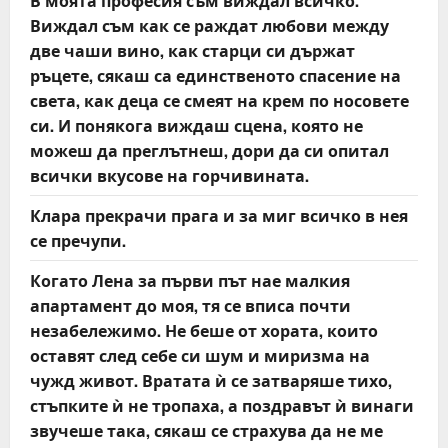
В моята професия съм виждал всичко.
Виждал съм как се раждат любови между
две чаши вино, как старци си държат
ръцете, сякаш са единственото спасение на
света, как деца се смеят на крем по носовете
си. И понякога виждаш сцена, която не
можеш да преглътнеш, дори да си опитал
всички вкусове на горчивината.
Клара прекрачи прага и за миг всичко в нея
се пречупи.
Когато Лена за първи път нае малкия
апартамент до моя, тя се вписа почти
незабележимо. Не беше от хората, които
оставят след себе си шум и миризма на
чужд живот. Вратата ѝ се затваряше тихо,
стъпките ѝ не тропаха, а поздравът ѝ винаги
звучеше така, сякаш се страхува да не ме