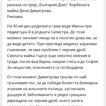
разказа си пред „България Днес“ борбената
майка Дени Димитрова.
Реклама
На 40-ия ден родилката сама води Ивона при
педиатъра й в родната Силистра. До този
момент личният лекар не е посетил дома им, за
да види детето. При прегледа медикът изразява
съмнения, че има проблем с черния дроб.
Смелата майка търси още няколко мнения в
града, после във Варна, накрая стига и до София.
За нещастие, опасенията са потвърдени.
От този момент Димитрова тръгва по най-
трънливия път, за да победи болестта билиарна
атрезия на жлъчните пътища, застигнала
дъщеря й. Заболяването е рядко срещано
увреждане на черния дроб, което засяга