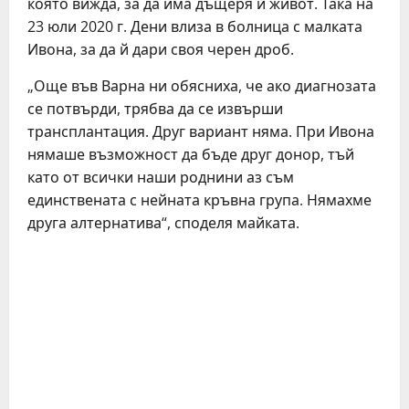
която вижда, за да има дъщеря й живот. Така на
23 юли 2020 г. Дени влиза в болница с малката
Ивона, за да й дари своя черен дроб.
„Още във Варна ни обясниха, че ако диагнозата
се потвърди, трябва да се извърши
трансплантация. Друг вариант няма. При Ивона
нямаше възможност да бъде друг донор, тъй
като от всички наши роднини аз съм
единствената с нейната кръвна група. Нямахме
друга алтернатива“, споделя майката.