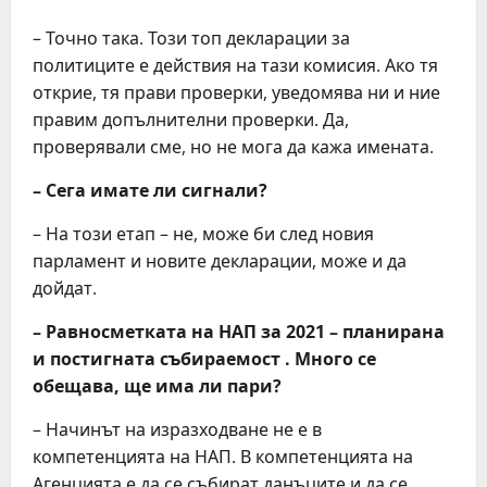
– Точно така. Този топ декларации за
политиците е действия на тази комисия. Ако тя
открие, тя прави проверки, уведомява ни и ние
правим допълнителни проверки. Да,
проверявали сме, но не мога да кажа имената.
– Сега имате ли сигнали?
– На този етап – не, може би след новия
парламент и новите декларации, може и да
дойдат.
– Равносметката на НАП за 2021 – планирана
и постигната събираемост . Много се
обещава, ще има ли пари?
– Начинът на изразходване не е в
компетенцията на НАП. В компетенцията на
Агенцията е да се събират данъците и да се