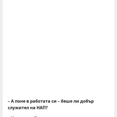
– А поне в работата си – беше ли добър
служител на НАП?