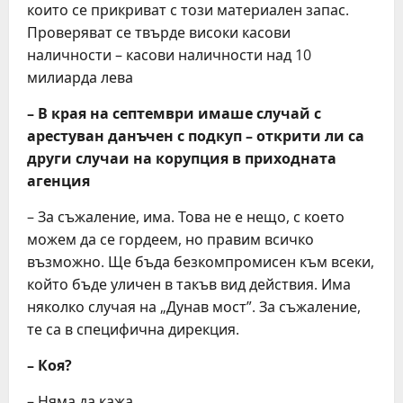
които се прикриват с този материален запас.
Проверяват се твърде високи касови
наличности – касови наличности над 10
милиарда лева
– В края на септември имаше случай с
арестуван данъчен с подкуп – открити ли са
други случаи на корупция в приходната
агенция
– За съжаление, има. Това не е нещо, с което
можем да се гордеем, но правим всичко
възможно. Ще бъда безкомпромисен към всеки,
който бъде уличен в такъв вид действия. Има
няколко случая на „Дунав мост”. За съжаление,
те са в специфична дирекция.
– Коя?
– Няма да кажа.