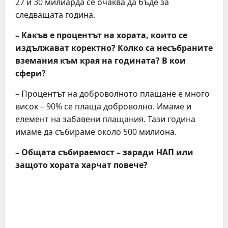
27 и 30 милиарда се очаква да бъде за
следващата година.
– Какъв е процентът на хората, които се
издължават коректно? Колко са несъбраните
вземания към края на годината? В кои
сфери?
– Процентът на доброволното плащане е много
висок – 90% се плаща доброволно. Имаме и
елемент на забавени плащания. Тази година
имаме да събираме около 500 милиона.
– Общата събираемост – заради НАП или
защото хората харчат повече?