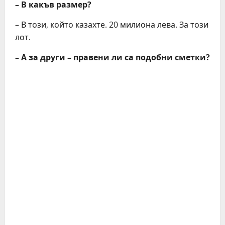
– В какъв размер?
– В този, който казахте. 20 милиона лева. За този
лот.
– А за други – правени ли са подобни сметки?