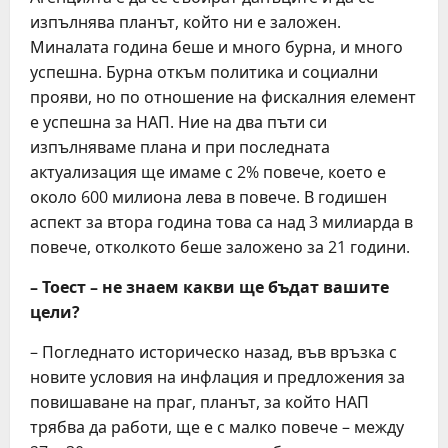
изпълнява планът, който ни е заложен.
Миналата година беше и много бурна, и много
успешна. Бурна откъм политика и социални
прояви, но по отношение на фискалния елемент
е успешна за НАП. Ние на два пъти си
изпълняваме плана и при последната
актуализация ще имаме с 2% повече, което е
около 600 милиона лева в повече. В годишен
аспект за втора година това са над 3 милиарда в
повече, отколкото беше заложено за 21 години.
– Тоест – не знаем какви ще бъдат вашите
цели?
– Погледнато историческо назад, във връзка с
новите условия на инфлация и предложения за
повишаване на праг, планът, за който НАП
трябва да работи, ще е с малко повече – между