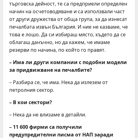
търговска дейност, те са предприели определен
начин на осчетоводяване и са използвали част
от други дружества от обща група, за да изнесат
печалбата извън България. И ние не казваме, че
това е лошо. Да си избираш място, където да се
облагаш данъчно, но да кажем, че имаме
резерви по начина, по който го правят.
– Има ли други компании с подобни модели
за придвижване на печалбите?
– Разбира се, че има. Нека да излезем от
петролния сектор.
– В кои сектори?
– Нека да не влизаме в детайли.
– 11 600 фирми са получили
предупредителни писма от НАП заради