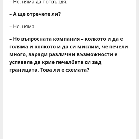
– Не, няма да потвърдя.
– А ще отречете ли?
– Не, няма.
– Но въпросната компания – колкото и да е
голяма и колкото и да си мислим, че печели
много, заради различни възможности е
успявала да крие печалбата си зад
границата. Това ли е схемата?