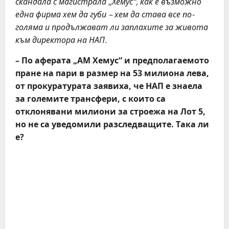
скандала с магистрала „Хемус”, как е възможно
една фирма хем да губи – хем да става все по-
голяма и продължават ли заплахите за живота
към директора на НАП.
– По аферата „АМ Хемус“ и предполагаемото
пране на пари в размер на 53 милиона лева,
от прокуратурата заявиха, че НАП е знаела
за големите трансфери, с които са
отклонявани милиони за строежа на Лот 5,
но не са уведомили разследващите. Tака ли
е?