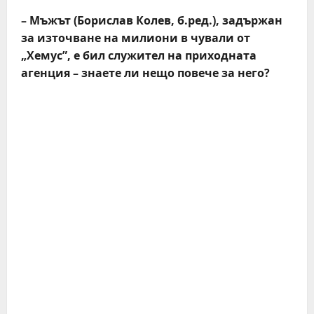
– Мъжът (Борислав Колев, б.ред.), задържан
за източване на милиони в чували от
„Хемус”, е бил служител на приходната
агенция – знаете ли нещо повече за него?