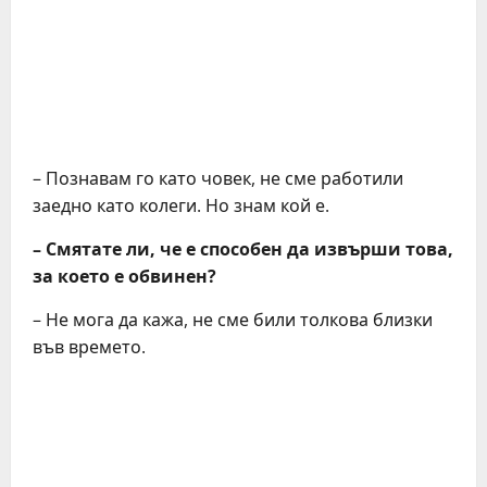
– Познавам го като човек, не сме работили
заедно като колеги. Но знам кой е.
– Смятате ли, че е способен да извърши това,
за което е обвинен?
– Не мога да кажа, не сме били толкова близки
във времето.