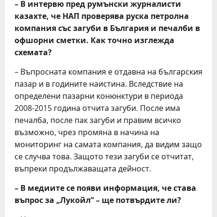
– В интервю пред румънски журналисти
казахте, че НАП проверява руска петролна
компания със загуби в България и печалби в
офшорни сметки. Как точно изглежда
схемата?
– Въпросната компания е отдавна на българския
пазар и в годините наистина. Вследствие на
определени пазарни конюнктури в периода
2008-2015 година отчита загуби. После има
печалба, после пак загуби и правим всичко
възможно, чрез промяна в начина на
мониторинг на самата компания, да видим защо
се случва това. Защото тези загуби се отчитат,
въпреки продължаващата дейност.
– В медиите се появи информация, че става
въпрос за „Лукойл” – ще потвърдите ли?