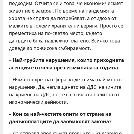
подходим. Отчита се и това, че икономическият
живот не е замрял. По време на пандемията
хората не спряха да потребяват, а отидоха от
малките в големи хранителни вериги. Просто се
преместиха на по-светло място, където
данъците бяха надлежно платено. Всичко това
доведе до по-висока събираемост.
– Най-грубите нарушения, които приходната
агенция е отчела през изминалата година.
– Няма конкретна сфера, където има най-много
нарушения. Да, неплащането на ДДС, начините
на криене на ДДС, но те са в цялата палитра от
икономически дейности.
– Кои са най-честите опити от страна на
данъкоплатците да заобиколят закона?
– Да отправя апел към търговците – България е