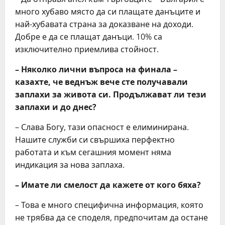
много хубаво място да си плащате данъците и
най-хубавата страна за доказване на доходи.
Добре е да се плащат данъци. 10% са
изключително приемлива стойност.
– Няколко лични въпроса на финала –
казахте, че веднъж вече сте получавали
заплахи за живота си. Продължават ли тези
заплахи и до днес?
– Слава Богу, тази опасност е елиминирана.
Нашите служби си свършиха перфектно
работата и към сегашния момент няма
индикация за нова заплаха.
– Имате ли смелост да кажете от кого бяха?
– Това е много специфична информация, която
не трябва да се споделя, предпочитам да остане