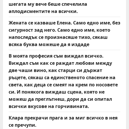
t
шегата му вече беше спечелила
аплодисментите на всички.
i
Жената се казваше Елена. Само едно име, без
o
сигурност зад него. Само едно име, което
напоследък се произнасяше тихо, сякаш
n
всяка буква можеше да я издаде
В моята професия съм виждал всичко.
Виждал съм как се раждат любови между
две чаши вино, как старци си държат
ръцете, сякаш са единственото спасение на
света, как деца се смеят на крем по носовете
си. И понякога виждаш сцена, която не
можеш да преглътнеш, дори да си опитал
всички вкусове на горчивината.
Клара прекрачи прага и за миг всичко в нея
се пречупи.