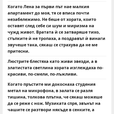
Когато Лена за първи път нае малкия
апартамент до моя, тя се вписа почти
незабележимо. Не беше от хората, които
оставят след себе си шум и миризма на
чужд живот. Вратата ѝ се затваряше тихо,
стъпките ѝ не тропаха, а поздравът ѝ винаги
звучеше така, сякаш се страхува да не ме
притесни.
Люстрите блестяха като живи звезди, а в
златистата светлина хората изглеждаха по-
красиви, по-смели, по-лъжливи.
Когато пръстите ми докоснаха студения
метал на микрофона, в залата се разля
тишина, толкова плътна, че сякаш можеше
да се реже с нож. Музиката спря, звънът на
чашите се разтвори някъде в сенките, а