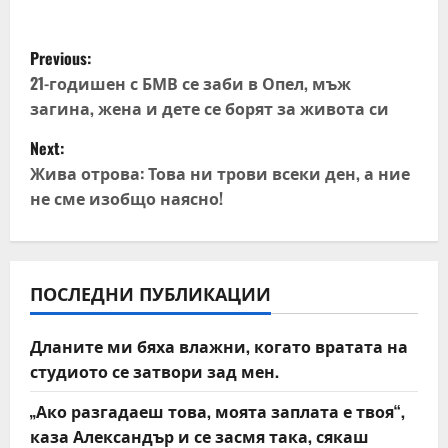
P
Previous:
o
21-годишен с БМВ се заби в Опел, мъж
загина, жена и дете се борят за живота си
s
Next:
t
Жива отрова: Това ни трови всеки ден, а ние
не сме изобщо наясно!
n
a
v
ПОСЛЕДНИ ПУБЛИКАЦИИ
i
Дланите ми бяха влажни, когато вратата на
студиото се затвори зад мен.
g
„Ако разгадаеш това, моята заплата е твоя“,
a
каза Александър и се засмя така, сякаш