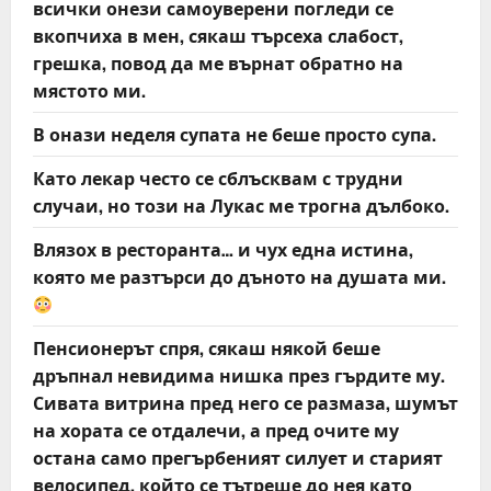
всички онези самоуверени погледи се
вкопчиха в мен, сякаш търсеха слабост,
грешка, повод да ме върнат обратно на
мястото ми.
В онази неделя супата не беше просто супа.
Като лекар често се сблъсквам с трудни
случаи, но този на Лукас ме трогна дълбоко.
Влязох в ресторанта… и чух една истина,
която ме разтърси до дъното на душата ми.
Пенсионерът спря, сякаш някой беше
дръпнал невидима нишка през гърдите му.
Сивата витрина пред него се размаза, шумът
на хората се отдалечи, а пред очите му
остана само прегърбеният силует и старият
велосипед, който се тътреше до нея като