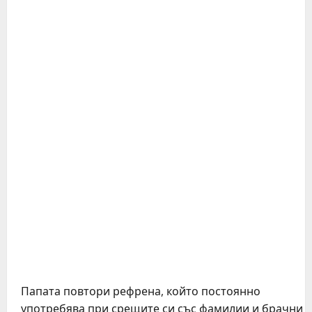
Папата повтори рефрена, който постоянно
употребява при срещите си със фамилии и брачни