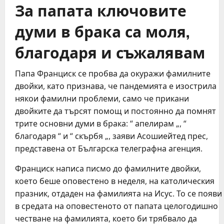
За папата ключовите
думи в брака са моля,
благодаря и съжалявам
Папа Франциск се пробва да окуражи фамилните
двойки, като признава, че пандемията е изострила
някои фамилни проблеми, само че прикани
двойките да търсят помощ и постоянно да помнят
трите основни думи в брака: “ апелирам „, “
благодаря “ и “ скърбя „, заяви Асошиейтед прес,
представена от Българска телеграфна агенция.
Франциск написа писмо до фамилните двойки,
което беше оповестено в неделя, на католическия
празник, отдаден на фамилията на Исус. То се появи
в средата на оповестеното от папата целогодишно
честване на фамилията, което би трябвало да