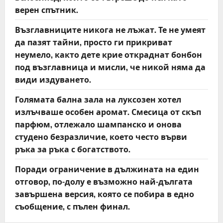
верен спътник.
Възглавниците никога не лъжат. Те не умеят
да пазят тайни, просто ги прикриват
неумело, както дете крие откраднат бонбон
под възглавница и мисли, че никой няма да
види издуването.
Голямата бална зала на луксозен хотел
излъчваше особен аромат. Смесица от скъп
парфюм, отлежало шампанско и онова
студено безразличие, което често върви
ръка за ръка с богатството.
Поради ограничение в дължината на един
отговор, по-долу е възможно най-дългата
завършена версия, която се побира в едно
съобщение, с пълен финал.