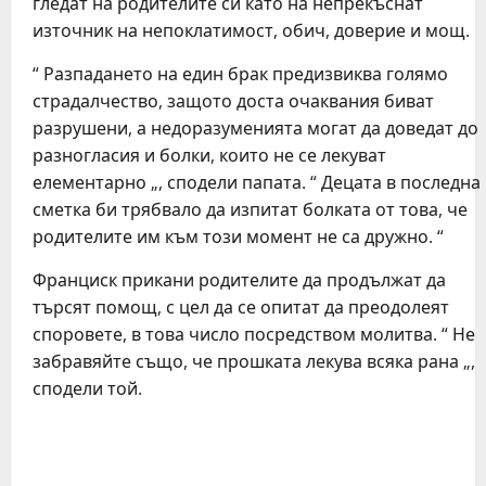
гледат на родителите си като на непрекъснат
източник на непоклатимост, обич, доверие и мощ.
“ Разпадането на един брак предизвиква голямо
страдалчество, защото доста очаквания биват
разрушени, а недоразуменията могат да доведат до
разногласия и болки, които не се лекуват
елементарно „, сподели папата. “ Децата в последна
сметка би трябвало да изпитат болката от това, че
родителите им към този момент не са дружно. “
Франциск прикани родителите да продължат да
търсят помощ, с цел да се опитат да преодолеят
споровете, в това число посредством молитва. “ Не
забравяйте също, че прошката лекува всяка рана „,
сподели той.