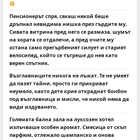
Пенсионерът спря, сякаш някой беше
дръпнал невидима нишка през гърдите му.
Сивата витрина пред него се размаза, шумът
на хората се отдалечи, а пред очите му
остана само прегърбеният силует и старият
велосипед, който се тътреше до нея като
верен спътник.
Възглавниците никога не лъжат. Те не умеят
да пазят тайни, просто ги прикриват
неумело, както дете крие откраднат бонбон
под възглавница и мисли, че никой няма да
види издуването.
Голямата бална зала на луксозен хотел
излъчваше особен аромат. Смесица от скъп
парфюм, отлежало шампанско и онова