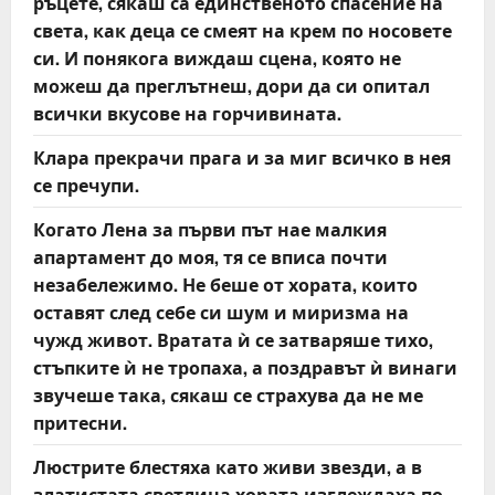
ръцете, сякаш са единственото спасение на
света, как деца се смеят на крем по носовете
си. И понякога виждаш сцена, която не
можеш да преглътнеш, дори да си опитал
всички вкусове на горчивината.
Клара прекрачи прага и за миг всичко в нея
се пречупи.
Когато Лена за първи път нае малкия
апартамент до моя, тя се вписа почти
незабележимо. Не беше от хората, които
оставят след себе си шум и миризма на
чужд живот. Вратата ѝ се затваряше тихо,
стъпките ѝ не тропаха, а поздравът ѝ винаги
звучеше така, сякаш се страхува да не ме
притесни.
Люстрите блестяха като живи звезди, а в
златистата светлина хората изглеждаха по-