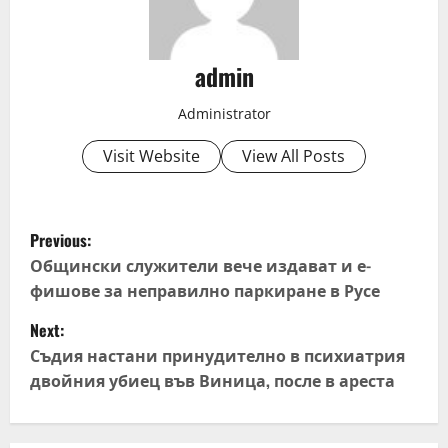
admin
Administrator
Visit Website
View All Posts
P
Previous:
o
Общински служители вече издават и е-
фишове за неправилно паркиране в Русе
s
Next:
t
Съдия настани принудително в психиатрия
двойния убиец във Виница, после в ареста
n
a