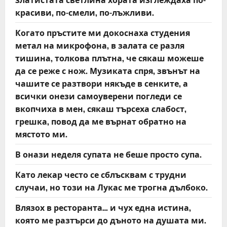
красиви, по-смели, по-лъжливи.
Когато пръстите ми докоснаха студения
метал на микрофона, в залата се разля
тишина, толкова плътна, че сякаш можеше
да се реже с нож. Музиката спря, звънът на
чашите се разтвори някъде в сенките, а
всички онези самоуверени погледи се
вкопчиха в мен, сякаш търсеха слабост,
грешка, повод да ме върнат обратно на
мястото ми.
В онази неделя супата не беше просто супа.
Като лекар често се сблъсквам с трудни
случаи, но този на Лукас ме трогна дълбоко.
Влязох в ресторанта… и чух една истина,
която ме разтърси до дъното на душата ми.