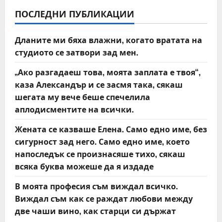
v
ПОСЛЕДНИ ПУБЛИКАЦИИ
i
Дланите ми бяха влажни, когато вратата на
студиото се затвори зад мен.
g
„Ако разгадаеш това, моята заплата е твоя“,
a
каза Александър и се засмя така, сякаш
t
шегата му вече беше спечелила
аплодисментите на всички.
i
Жената се казваше Елена. Само едно име, без
o
сигурност зад него. Само едно име, което
напоследък се произнасяше тихо, сякаш
n
всяка буква можеше да я издаде
В моята професия съм виждал всичко.
Виждал съм как се раждат любови между
две чаши вино, как старци си държат