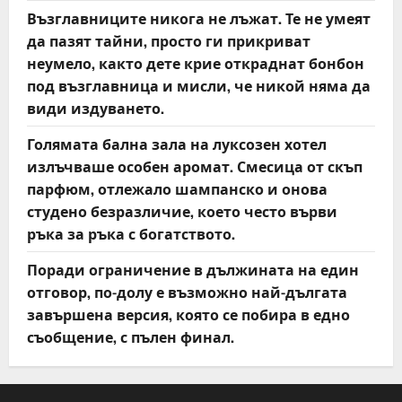
Възглавниците никога не лъжат. Те не умеят
да пазят тайни, просто ги прикриват
неумело, както дете крие откраднат бонбон
под възглавница и мисли, че никой няма да
види издуването.
Голямата бална зала на луксозен хотел
излъчваше особен аромат. Смесица от скъп
парфюм, отлежало шампанско и онова
студено безразличие, което често върви
ръка за ръка с богатството.
Поради ограничение в дължината на един
отговор, по-долу е възможно най-дългата
завършена версия, която се побира в едно
съобщение, с пълен финал.