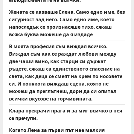
i
Жената се казваше Елена. Само едно име, без
o
сигурност зад него. Само едно име, което
напоследък се произнасяше тихо, сякаш
n
всяка буква можеше да я издаде
В моята професия съм виждал всичко.
Виждал съм как се раждат любови между
две чаши вино, как старци си държат
ръцете, сякаш са единственото спасение на
света, как деца се смеят на крем по носовете
си. И понякога виждаш сцена, която не
можеш да преглътнеш, дори да си опитал
всички вкусове на горчивината.
Клара прекрачи прага и за миг всичко в нея
се пречупи.
Когато Лена за първи път нае малкия