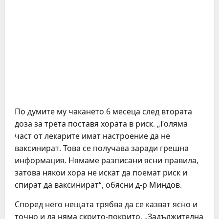
По думите му чакането 6 месеца след втората
доза за трета поставя хората в риск. „Голяма
част от лекарите имат настроение да не
ваксинират. Това се получава заради грешна
информация. Нямаме разписани ясни правила,
затова някои хора не искат да поемат риск и
спират да ваксинират“, обясни д-р Миндов.
Според него нещата трябва да се казват ясно и
точно и да няма скрито-покрито. „Задължителна