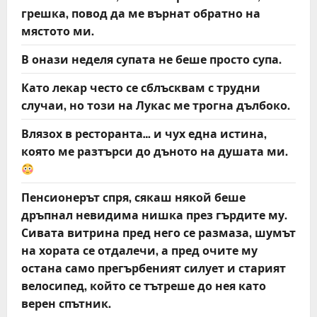
грешка, повод да ме върнат обратно на
мястото ми.
В онази неделя супата не беше просто супа.
Като лекар често се сблъсквам с трудни
случаи, но този на Лукас ме трогна дълбоко.
Влязох в ресторанта… и чух една истина,
която ме разтърси до дъното на душата ми.
Пенсионерът спря, сякаш някой беше
дръпнал невидима нишка през гърдите му.
Сивата витрина пред него се размаза, шумът
на хората се отдалечи, а пред очите му
остана само прегърбеният силует и старият
велосипед, който се тътреше до нея като
верен спътник.