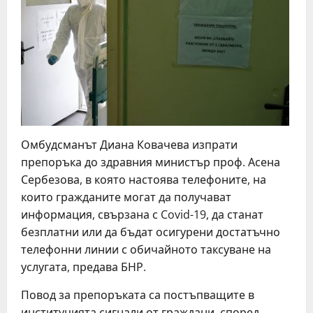
Омбудсманът Диана Ковачева изпрати
препоръка до здравния министър проф. Асена
Сербезова, в която настоява телефоните, на
които гражданите могат да получават
информация, свързана с Covid-19, да станат
безплатни или да бъдат осигурени достатъчно
телефонни линии с обичайното таксуване на
услугата, предава БНР.
Повод за препоръката са постъпващите в
институцията сигнали от граждани, според