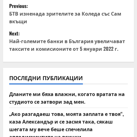
P
Previous:
o
БТВ изненада зрителите за Коледа със Сам
вкъщи
s
Next:
t
Най-големите банки в България увеличават
таксите и комисионите от 5 януари 2022 г.
n
a
v
ПОСЛЕДНИ ПУБЛИКАЦИИ
i
Дланите ми бяха влажни, когато вратата на
студиото се затвори зад мен.
g
„Ако разгадаеш това, моята заплата е твоя“,
a
каза Александър и се засмя така, сякаш
t
шегата му вече беше спечелила
аплодисментите на всички.