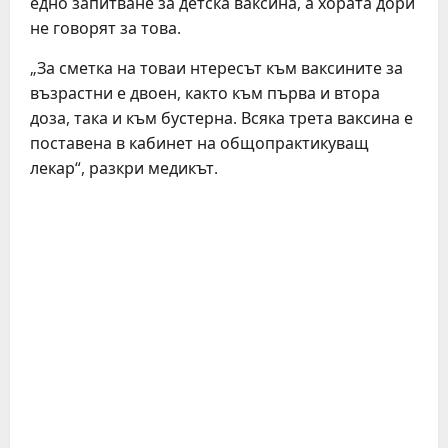
едно запитване за детска ваксина, а хората дори
не говорят за това.
„За сметка на товаи нтересът към ваксините за
възрастни е двоен, както към първа и втора
доза, така и към бустерна. Всяка трета ваксина е
поставена в кабинет на общопрактикуващ
лекар“, разкри медикът.