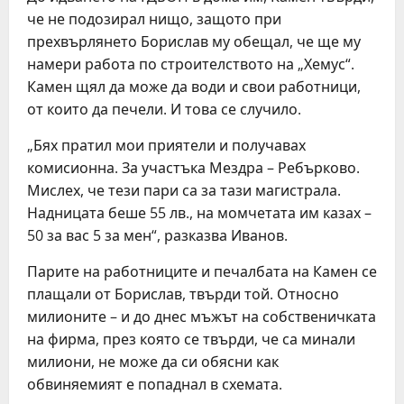
че не подозирал нищо, защото при
прехвърлянето Борислав му обещал, че ще му
намери работа по строителството на „Хемус“.
Камен щял да може да води и свои работници,
от които да печели. И това се случило.
„Бях пратил мои приятели и получавах
комисионна. За участъка Мездра – Ребърково.
Мислех, че тези пари са за тази магистрала.
Надницата беше 55 лв., на момчетата им казах –
50 за вас 5 за мен“, разказва Иванов.
Парите на работниците и печалбата на Камен се
плащали от Борислав, твърди той. Относно
милионите – и до днес мъжът на собственичката
на фирма, през която се твърди, че са минали
милиони, не може да си обясни как
обвиняемият е попаднал в схемата.