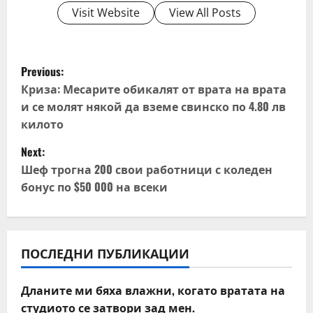
Visit Website
View All Posts
P
Previous:
o
Криза: Месарите обикалят от врата на врата
и се молят някой да вземе свинско по 4.80 лв
s
килото
t
Next:
Шеф трогна 200 свои работници с коледен
n
бонус по $50 000 на всеки
a
v
ПОСЛЕДНИ ПУБЛИКАЦИИ
i
Дланите ми бяха влажни, когато вратата на
g
студиото се затвори зад мен.