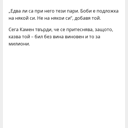
„Едва ли са при него тези пари. Боби е подложка
на някой си. Не на някои си“, добавя той.
Сега Камен твърди, че се притеснява, защото,
казва той – бил без вина виновен и то за
милиони.