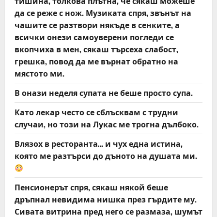
тишина, толкова плътна, че сякаш можеше
да се реже с нож. Музиката спря, звънът на
чашите се разтвори някъде в сенките, а
всички онези самоуверени погледи се
вкопчиха в мен, сякаш търсеха слабост,
грешка, повод да ме върнат обратно на
мястото ми.
В онази неделя супата не беше просто супа.
Като лекар често се сблъсквам с трудни
случаи, но този на Лукас ме трогна дълбоко.
Влязох в ресторанта… и чух една истина,
която ме разтърси до дъното на душата ми.
Пенсионерът спря, сякаш някой беше
дръпнал невидима нишка през гърдите му.
Сивата витрина пред него се размаза, шумът