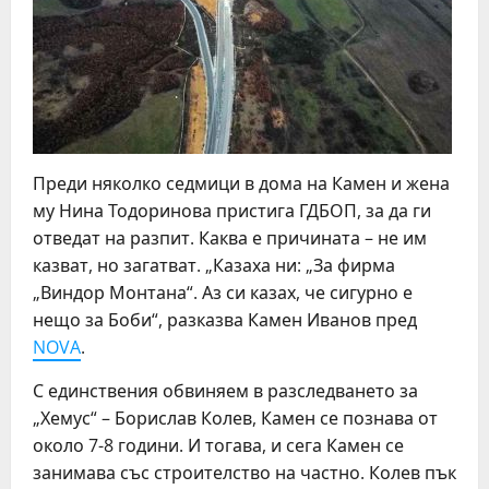
Преди няколко седмици в дома на Камен и жена
му Нина Тодоринова пристига ГДБОП, за да ги
отведат на разпит. Каква е причината – не им
казват, но загатват. „Казаха ни: „За фирма
„Виндор Монтана“. Аз си казах, че сигурно е
нещо за Боби“, разказва Камен Иванов пред
NOVA
.
С единствения обвиняем в разследването за
„Хемус“ – Борислав Колев, Камен се познава от
около 7-8 години. И тогава, и сега Камен се
занимава със строителство на частно. Колев пък