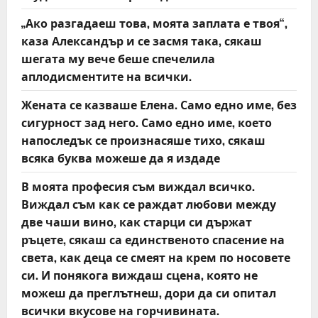
a
„Ако разгадаеш това, моята заплата е твоя“,
t
каза Александър и се засмя така, сякаш
шегата му вече беше спечелила
i
аплодисментите на всички.
o
Жената се казваше Елена. Само едно име, без
сигурност зад него. Само едно име, което
n
напоследък се произнасяше тихо, сякаш
всяка буква можеше да я издаде
В моята професия съм виждал всичко.
Виждал съм как се раждат любови между
две чаши вино, как старци си държат
ръцете, сякаш са единственото спасение на
света, как деца се смеят на крем по носовете
си. И понякога виждаш сцена, която не
можеш да преглътнеш, дори да си опитал
всички вкусове на горчивината.