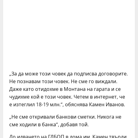
„За да може този човек да подписва договорите.
Не познавам този човек. Не сме го виждали.
Даже като отидохме в Монтана на гарата и се
чудихме кой е този човек. Четем в интернет, че
е изтеглил 18-19 млн.“, обяснява Камен Иванов.
„Не сме откривали банкови сметки. Никога не
сме ходили в банка“, добавя той.
До идването на ГДБОП в дома им, Камен твърди,