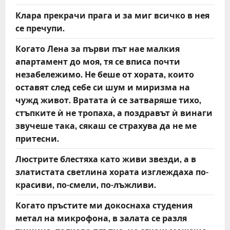
Клара прекрачи прага и за миг всичко в нея
се пречупи.
Когато Лена за първи път нае малкия
апартамент до моя, тя се вписа почти
незабележимо. Не беше от хората, които
оставят след себе си шум и миризма на
чужд живот. Вратата ѝ се затваряше тихо,
стъпките ѝ не тропаха, а поздравът ѝ винаги
звучеше така, сякаш се страхува да не ме
притесни.
Люстрите блестяха като живи звезди, а в
златистата светлина хората изглеждаха по-
красиви, по-смели, по-лъжливи.
Когато пръстите ми докоснаха студения
метал на микрофона, в залата се разля