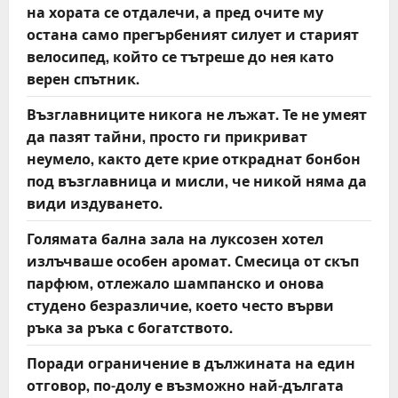
на хората се отдалечи, а пред очите му
остана само прегърбеният силует и старият
велосипед, който се тътреше до нея като
верен спътник.
Възглавниците никога не лъжат. Те не умеят
да пазят тайни, просто ги прикриват
неумело, както дете крие откраднат бонбон
под възглавница и мисли, че никой няма да
види издуването.
Голямата бална зала на луксозен хотел
излъчваше особен аромат. Смесица от скъп
парфюм, отлежало шампанско и онова
студено безразличие, което често върви
ръка за ръка с богатството.
Поради ограничение в дължината на един
отговор, по-долу е възможно най-дългата