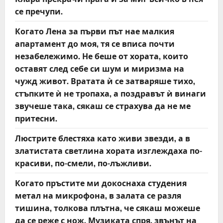
се пречупи.
Когато Лена за първи път нае малкия
апартамент до моя, тя се вписа почти
незабележимо. Не беше от хората, които
оставят след себе си шум и миризма на
чужд живот. Вратата ѝ се затваряше тихо,
стъпките ѝ не тропаха, а поздравът ѝ винаги
звучеше така, сякаш се страхува да не ме
притесни.
Люстрите блестяха като живи звезди, а в
златистата светлина хората изглеждаха по-
красиви, по-смели, по-лъжливи.
Когато пръстите ми докоснаха студения
метал на микрофона, в залата се разля
тишина, толкова плътна, че сякаш можеше
да се реже с нож. Музиката спря, звънът на