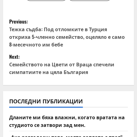
P
Previous:
o
Тежка съдба: Под отломките в Турция
откриха 5-членно семейство, оцеляло е само
s
8-месечното им бебе
t
Next:
Семейството на Цвети от Враца спечели
n
симпатиите на цяла България
a
v
ПОСЛЕДНИ ПУБЛИКАЦИИ
i
Дланите ми бяха влажни, когато вратата на
g
студиото се затвори зад мен.
a