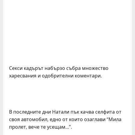
Секси кадърът набързо събра множество
харесвания и одобрителни коментари.
В последните дни Натали пък качва селфита от
своя автомобил, едно от които озаглави “Мила
пролет, вече те усещам…”.