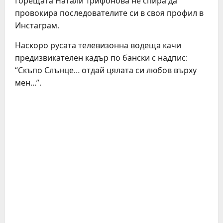
Горещата Натали Трифонова не спира да
провокира последователите си в своя профил в
Инстаграм.
Наскоро русата телевизонна водеща качи
предизвикателен кадър по бански с надпис:
“Скъпо Слънце… отдай цялата си любов върху
мен…”.