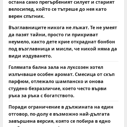
остана само прегърбеният силует и старият
велосипед, който се тътреше до нея като
верен спътник.
Възглавниците никога не лъжат. Те не умеят
да пазят тайни, просто ги прикриват
неумело, както дете крие откраднат бонбон
под възглавница и мисли, че никой няма да
види издуването.
Голямата бална зала на луксозен хотел
излъчваше особен аромат. Смесица от скъп
парфюм, отлежало шампанско и онова
студено безразличие, което често върви
ръка за ръка с богатството.
Поради ограничение в дължината на един
отговор, по-долу е възможно най-дългата
завършена версия, която се побира в едно