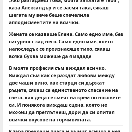
„Ако разгадаеш това, моята заплата е твоя“,
t
каза Александър и се засмя така, сякаш
шегата му вече беше спечелила
i
аплодисментите на всички.
o
Жената се казваше Елена. Само едно име, без
сигурност зад него. Само едно име, което
n
напоследък се произнасяше тихо, сякаш
всяка буква можеше да я издаде
В моята професия съм виждал всичко.
Виждал съм как се раждат любови между
две чаши вино, как старци си държат
ръцете, сякаш са единственото спасение на
света, как деца се смеят на крем по носовете
си. И понякога виждаш сцена, която не
можеш да преглътнеш, дори да си опитал
всички вкусове на горчивината.
Клара прекрачи прага и за миг всичко в нея