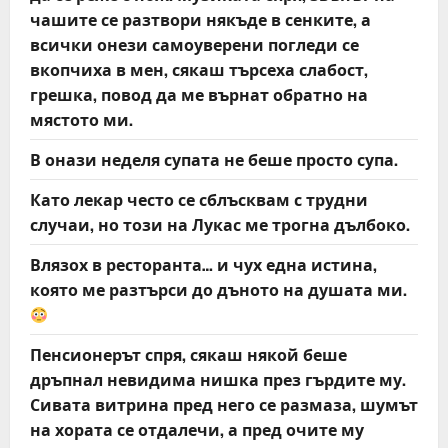
чашите се разтвори някъде в сенките, а
всички онези самоуверени погледи се
вкопчиха в мен, сякаш търсеха слабост,
грешка, повод да ме върнат обратно на
мястото ми.
В онази неделя супата не беше просто супа.
Като лекар често се сблъсквам с трудни
случаи, но този на Лукас ме трогна дълбоко.
Влязох в ресторанта… и чух една истина,
която ме разтърси до дъното на душата ми.
Пенсионерът спря, сякаш някой беше
дръпнал невидима нишка през гърдите му.
Сивата витрина пред него се размаза, шумът
на хората се отдалечи, а пред очите му