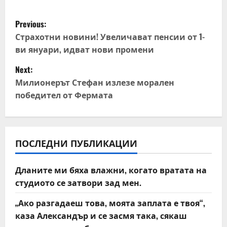
P
Previous:
o
Страхотни новини! Увеличават пенсии от 1-
ви януари, идват нови промени
s
Next:
t
Милионерът Стефан излезе морален
победител от Фермата
n
a
v
ПОСЛЕДНИ ПУБЛИКАЦИИ
i
Дланите ми бяха влажни, когато вратата на
студиото се затвори зад мен.
g
„Ако разгадаеш това, моята заплата е твоя“,
a
каза Александър и се засмя така, сякаш