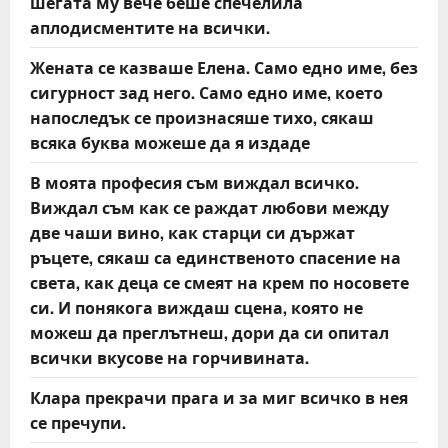
t
шегата му вече беше спечелила
аплодисментите на всички.
i
Жената се казваше Елена. Само едно име, без
o
сигурност зад него. Само едно име, което
напоследък се произнасяше тихо, сякаш
n
всяка буква можеше да я издаде
В моята професия съм виждал всичко.
Виждал съм как се раждат любови между
две чаши вино, как старци си държат
ръцете, сякаш са единственото спасение на
света, как деца се смеят на крем по носовете
си. И понякога виждаш сцена, която не
можеш да преглътнеш, дори да си опитал
всички вкусове на горчивината.
Клара прекрачи прага и за миг всичко в нея
се пречупи.