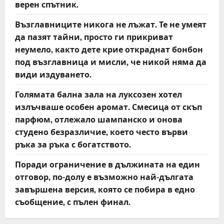
верен спътник.
Възглавниците никога не лъжат. Те не умеят
да пазят тайни, просто ги прикриват
неумело, както дете крие откраднат бонбон
под възглавница и мисли, че никой няма да
види издуването.
Голямата бална зала на луксозен хотел
излъчваше особен аромат. Смесица от скъп
парфюм, отлежало шампанско и онова
студено безразличие, което често върви
ръка за ръка с богатството.
Поради ограничение в дължината на един
отговор, по-долу е възможно най-дългата
завършена версия, която се побира в едно
съобщение, с пълен финал.