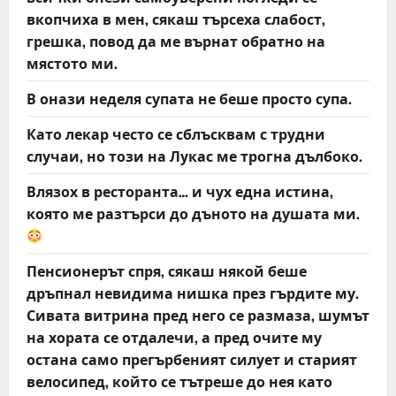
вкопчиха в мен, сякаш търсеха слабост,
грешка, повод да ме върнат обратно на
мястото ми.
В онази неделя супата не беше просто супа.
Като лекар често се сблъсквам с трудни
случаи, но този на Лукас ме трогна дълбоко.
Влязох в ресторанта… и чух една истина,
която ме разтърси до дъното на душата ми.
Пенсионерът спря, сякаш някой беше
дръпнал невидима нишка през гърдите му.
Сивата витрина пред него се размаза, шумът
на хората се отдалечи, а пред очите му
остана само прегърбеният силует и старият
велосипед, който се тътреше до нея като