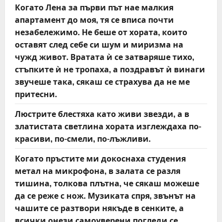
Когато Лена за първи път нае малкия
апартамент до моя, тя се вписа почти
незабележимо. Не беше от хората, които
оставят след себе си шум и миризма на
чужд живот. Вратата ѝ се затваряше тихо,
стъпките ѝ не тропаха, а поздравът ѝ винаги
звучеше така, сякаш се страхува да не ме
притесни.
Люстрите блестяха като живи звезди, а в
златистата светлина хората изглеждаха по-
красиви, по-смели, по-лъжливи.
Когато пръстите ми докоснаха студения
метал на микрофона, в залата се разля
тишина, толкова плътна, че сякаш можеше
да се реже с нож. Музиката спря, звънът на
чашите се разтвори някъде в сенките, а
всички онези самоуверени погледи се