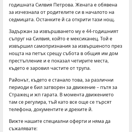
годишната Силвия Петрова. Жената е обявена
за изчезнала от родителите си в началото на
седмицата. Останките й са открити тази нощ.
Задържан за извършването му е 44-годишният
съпруг на Силвия, който е мексиканец. Той е
извършил самопризнания за извършеното през
нощта на петък срещу събота в общия им дом
престъпление и е показал четирите места,
където е заровил частите от трупа.
Районът, където е станало това, за различни
периоди е бил затворен за движение – пътя за
Стражец и жп гарата. В момента движението
там се регулира, тъй като все още се търсят
телефона, документите и дрехите й.
Вижте нашите специални оферти и няма да
съжалявате: