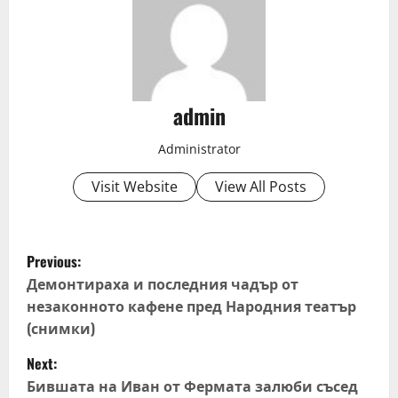
admin
Administrator
Visit Website
View All Posts
P
Previous:
o
Демонтираха и последния чадър от
незаконното кафене пред Народния театър
s
(снимки)
t
Next:
Бившата на Иван от Фермата залюби съсед