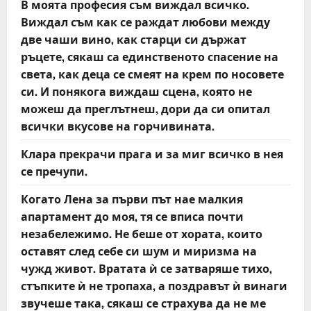
В моята професия съм виждал всичко.
Виждал съм как се раждат любови между
две чаши вино, как старци си държат
ръцете, сякаш са единственото спасение на
света, как деца се смеят на крем по носовете
си. И понякога виждаш сцена, която не
можеш да преглътнеш, дори да си опитал
всички вкусове на горчивината.
Клара прекрачи прага и за миг всичко в нея
се пречупи.
Когато Лена за първи път нае малкия
апартамент до моя, тя се вписа почти
незабележимо. Не беше от хората, които
оставят след себе си шум и миризма на
чужд живот. Вратата ѝ се затваряше тихо,
стъпките ѝ не тропаха, а поздравът ѝ винаги
звучеше така, сякаш се страхува да не ме