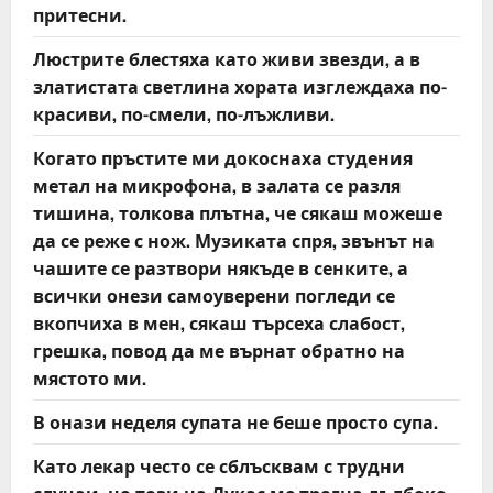
притесни.
Люстрите блестяха като живи звезди, а в
златистата светлина хората изглеждаха по-
красиви, по-смели, по-лъжливи.
Когато пръстите ми докоснаха студения
метал на микрофона, в залата се разля
тишина, толкова плътна, че сякаш можеше
да се реже с нож. Музиката спря, звънът на
чашите се разтвори някъде в сенките, а
всички онези самоуверени погледи се
вкопчиха в мен, сякаш търсеха слабост,
грешка, повод да ме върнат обратно на
мястото ми.
В онази неделя супата не беше просто супа.
Като лекар често се сблъсквам с трудни