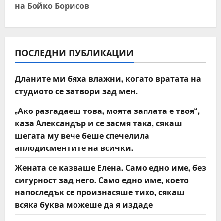
n
на Бойко Борисов
a
v
ПОСЛЕДНИ ПУБЛИКАЦИИ
i
Дланите ми бяха влажни, когато вратата на
g
студиото се затвори зад мен.
a
„Ако разгадаеш това, моята заплата е твоя“,
t
каза Александър и се засмя така, сякаш
шегата му вече беше спечелила
i
аплодисментите на всички.
o
Жената се казваше Елена. Само едно име, без
сигурност зад него. Само едно име, което
n
напоследък се произнасяше тихо, сякаш
всяка буква можеше да я издаде