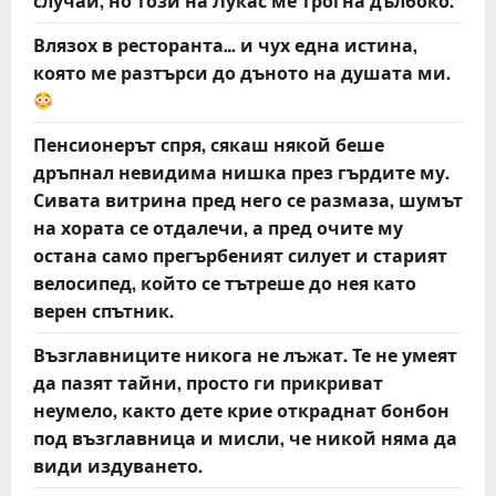
случаи, но този на Лукас ме трогна дълбоко.
Влязох в ресторанта… и чух една истина,
която ме разтърси до дъното на душата ми.
Пенсионерът спря, сякаш някой беше
дръпнал невидима нишка през гърдите му.
Сивата витрина пред него се размаза, шумът
на хората се отдалечи, а пред очите му
остана само прегърбеният силует и старият
велосипед, който се тътреше до нея като
верен спътник.
Възглавниците никога не лъжат. Те не умеят
да пазят тайни, просто ги прикриват
неумело, както дете крие откраднат бонбон
под възглавница и мисли, че никой няма да
види издуването.