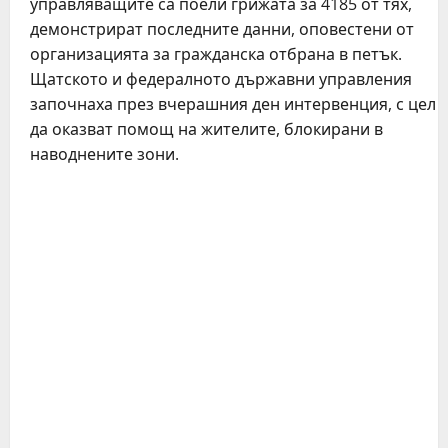
управляващите са поели грижата за 4185 от тях,
демонстрират последните данни, оповестени от
организацията за гражданска отбрана в петък.
Щатското и федералното държавни управления
започнаха през вчерашния ден интервенция, с цел
да оказват помощ на жителите, блокирани в
наводнените зони.