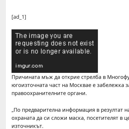
[ad_1]
Причината мъж да открие стрелба в Многофу
югоизточната част на Москвае е забележка з
правоохранителните органи.
„По предварителна информация в резултат н
охраната да си сложи маска, посетителят в ц
източникът.