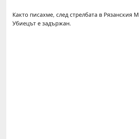
Както писахме, след стрелбата в Рязанския 
Убиецът е задържан.