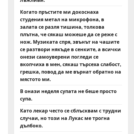
Когато пръстите ми докоснаха
студения метал на микрофона, в
залата се разля тишина, толкова
плътна, че сякаш можеше да се реже с
нож. Музиката спря, звънът на чашите
се разтвори някъде в сенките, а всички
онези самоуверени погледи се
вкопчиха в мен, сякаш търсеха слабост,
грешка, повод да ме върнат обратно на
мястото ми.
В онази неделя супата не беше просто
супа.
Като лекар често се сблъсквам с трудни
случаи, но този на Лукас ме трогна
дълбоко.