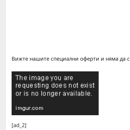
Вижте нашите специални оферти и няма да 
C
[ad_2]