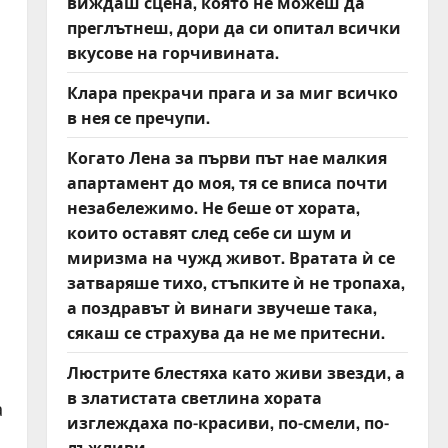
виждаш сцена, която не можеш да
преглътнеш, дори да си опитал всички
вкусове на горчивината.
Клара прекрачи прага и за миг всичко
в нея се пречупи.
Когато Лена за първи път нае малкия
апартамент до моя, тя се вписа почти
незабележимо. Не беше от хората,
които оставят след себе си шум и
миризма на чужд живот. Вратата ѝ се
затваряше тихо, стъпките ѝ не тропаха,
а поздравът ѝ винаги звучеше така,
сякаш се страхува да не ме притесни.
Люстрите блестяха като живи звезди, а
в златистата светлина хората
а
изглеждаха по-красиви, по-смели, по-
лъжливи.