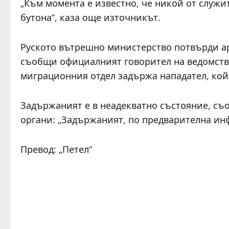
„Към момента е известно, че никой от служи
бутона“, каза още източникът.
Руското вътрешно министерство потвърди ар
съобщи официалният говорител на ведомство
миграционния отдел задържа нападател, койт
Задържаният е в неадекватно състояние, съ
органи: „Задържаният, по предварителна инф
Превод: „Петел“