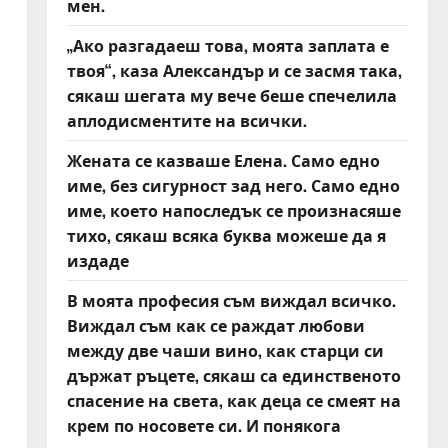
мен.
„Ако разгадаеш това, моята заплата е
твоя“, каза Александър и се засмя така,
сякаш шегата му вече беше спечелила
аплодисментите на всички.
Жената се казваше Елена. Само едно
име, без сигурност зад него. Само едно
име, което напоследък се произнасяше
тихо, сякаш всяка буква можеше да я
издаде
В моята професия съм виждал всичко.
Виждал съм как се раждат любови
между две чаши вино, как старци си
държат ръцете, сякаш са единственото
спасение на света, как деца се смеят на
крем по носовете си. И понякога