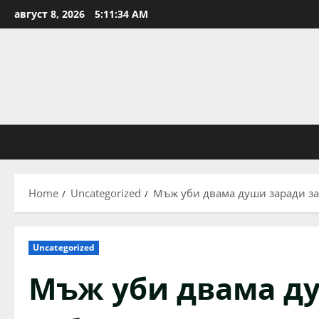
Skip
август 8, 2026
5:11:35 AM
to
content
Home
Uncategorized
Мъж уби двама души заради за
Uncategorized
Мъж уби двама д