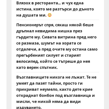
Влязох в ресторанта… и чух една
истина, която ме разтърси до дъното
на душата ми.
Пенсионерът спря, сякаш някой беше
дръпнал невидима нишка през
гърдите му. Сивата витрина пред него
се размаза, шумът на хората се
отдалечи, а пред очите му остана само
прегърбеният силует и старият
велосипед, който се тътреше до нея
като верен спътник.
Възглавниците никога не лъжат. Те не
умеят да пазят тайни, просто ги
прикриват неумело, както дете крие
откраднат бонбон под възглавница и
мисли, че никой няма да види
издуването.