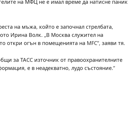
телите на МФЦ не е имал време да натисне паник
еста на мъжа, който е започнал стрелбата,
то Ирина Волк. „В Москва служител на
о откри огън в помещенията на MFC“, заяви тя.
общи за ТАСС източник от правоохранителните
ормация, е в неадекватно, лудо състояние.“