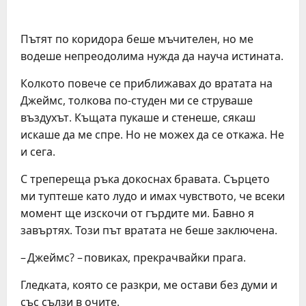
Пътят по коридора беше мъчителен, но ме
водеше непреодолима нужда да науча истината.
Колкото повече се приближавах до вратата на
Джеймс, толкова по-студен ми се струваше
въздухът. Къщата пукаше и стенеше, сякаш
искаше да ме спре. Но не можех да се откажа. Не
и сега.
С трепереща ръка докоснах бравата. Сърцето
ми туптеше като лудо и имах чувството, че всеки
момент ще изскочи от гърдите ми. Бавно я
завъртях. Този път вратата не беше заключена.
– Джеймс? – повиках, прекрачвайки прага.
Гледката, която се разкри, ме остави без думи и
със сълзи в очите.