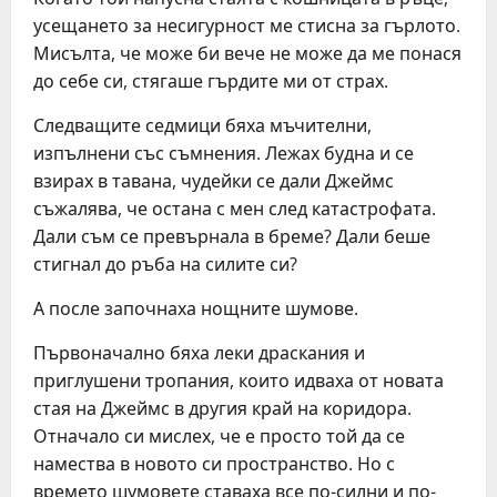
усещането за несигурност ме стисна за гърлото.
Мисълта, че може би вече не може да ме понася
до себе си, стягаше гърдите ми от страх.
Следващите седмици бяха мъчителни,
изпълнени със съмнения. Лежах будна и се
взирах в тавана, чудейки се дали Джеймс
съжалява, че остана с мен след катастрофата.
Дали съм се превърнала в бреме? Дали беше
стигнал до ръба на силите си?
А после започнаха нощните шумове.
Първоначално бяха леки драскания и
приглушени тропания, които идваха от новата
стая на Джеймс в другия край на коридора.
Отначало си мислех, че е просто той да се
намества в новото си пространство. Но с
времето шумовете ставаха все по-силни и по-