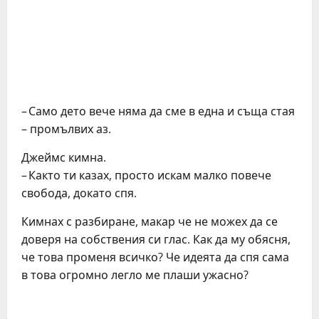
– Само дето вече няма да сме в една и съща стая
– промълвих аз.
Джеймс кимна.
– Както ти казах, просто искам малко повече
свобода, докато спя.
Кимнах с разбиране, макар че не можех да се
доверя на собствения си глас. Как да му обясня,
че това променя всичко? Че идеята да спя сама
в това огромно легло ме плаши ужасно?