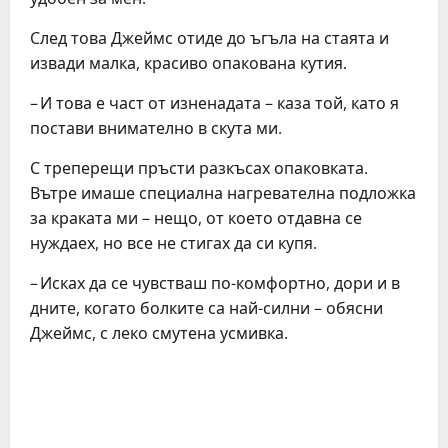
След това Джеймс отиде до ъгъла на стаята и
извади малка, красиво опакована кутия.
– И това е част от изненадата – каза той, като я
постави внимателно в скута ми.
С треперещи пръсти разкъсах опаковката.
Вътре имаше специална нагревателна подложка
за краката ми – нещо, от което отдавна се
нуждаех, но все не стигах да си купя.
– Исках да се чувстваш по-комфортно, дори и в
дните, когато болките са най-силни – обясни
Джеймс, с леко смутена усмивка.