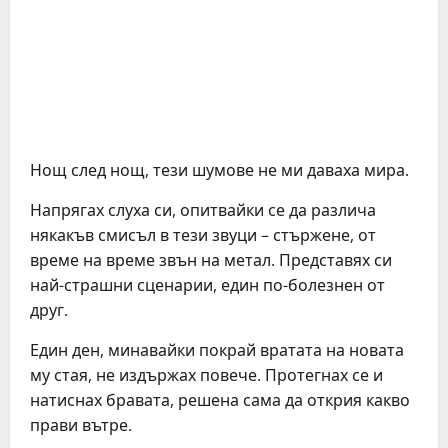
Нощ след нощ, тези шумове не ми даваха мира.
Напрягах слуха си, опитвайки се да различа
някакъв смисъл в тези звуци – стържене, от
време на време звън на метал. Представях си
най-страшни сценарии, един по-болезнен от
друг.
Един ден, минавайки покрай вратата на новата
му стая, не издържах повече. Протегнах се и
натиснах бравата, решена сама да открия какво
прави вътре.