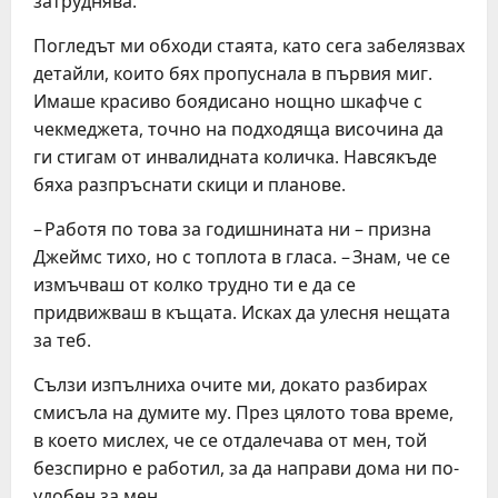
затруднява.
Погледът ми обходи стаята, като сега забелязвах
детайли, които бях пропуснала в първия миг.
Имаше красиво боядисано нощно шкафче с
чекмеджета, точно на подходяща височина да
ги стигам от инвалидната количка. Навсякъде
бяха разпръснати скици и планове.
– Работя по това за годишнината ни – призна
Джеймс тихо, но с топлота в гласа. – Знам, че се
измъчваш от колко трудно ти е да се
придвижваш в къщата. Исках да улесня нещата
за теб.
Сълзи изпълниха очите ми, докато разбирах
смисъла на думите му. През цялото това време,
в което мислех, че се отдалечава от мен, той
безспирно е работил, за да направи дома ни по-
удобен за мен.