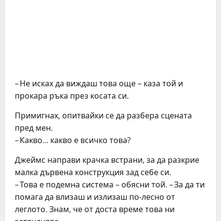
– Не исках да виждаш това още – каза той и
прокара ръка през косата си.
Примигнах, опитвайки се да разбера сцената
пред мен.
– Какво… какво е всичко това?
Джеймс направи крачка встрани, за да разкрие
малка дървена конструкция зад себе си.
– Това е подемна система – обясни той. – За да ти
помага да влизаш и излизаш по-лесно от
леглото. Знам, че от доста време това ни