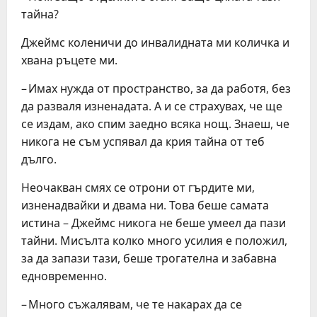
тайна?
Джеймс коленичи до инвалидната ми количка и
хвана ръцете ми.
– Имах нужда от пространство, за да работя, без
да разваля изненадата. А и се страхувах, че ще
се издам, ако спим заедно всяка нощ. Знаеш, че
никога не съм успявал да крия тайна от теб
дълго.
Неочакван смях се отрони от гърдите ми,
изненадвайки и двама ни. Това беше самата
истина – Джеймс никога не беше умеел да пази
тайни. Мисълта колко много усилия е положил,
за да запази тази, беше трогателна и забавна
едновременно.
– Много съжалявам, че те накарах да се