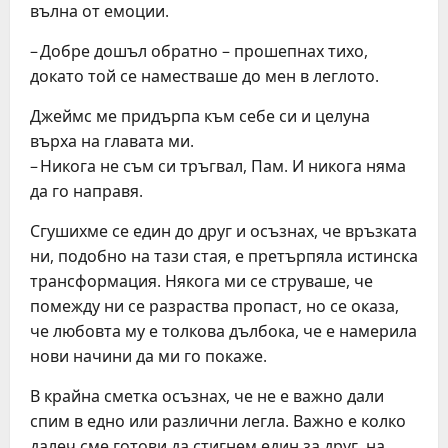
вълна от емоции.
– Добре дошъл обратно – прошепнах тихо,
докато той се наместваше до мен в леглото.
Джеймс ме придърпа към себе си и целуна
върха на главата ми.
– Никога не съм си тръгвал, Пам. И никога няма
да го направя.
Сгушихме се един до друг и осъзнах, че връзката
ни, подобно на тази стая, е претърпяла истинска
трансформация. Някога ми се струваше, че
помежду ни се разраства пропаст, но се оказа,
че любовта му е толкова дълбока, че е намерила
нови начини да ми го покаже.
В крайна сметка осъзнах, че не е важно дали
спим в едно или различни легла. Важно е колко
далеч сме готови да стигнем един за друг, на