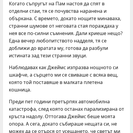
Когато съпругът на Пам настоя да спят в
отделни стаи, тя се почувства наранена и
объркана. С времето, докато нощите минаваха,
странни шумове от неговата стая пораждаха у
нея все по-силни съмнения. Дали криеше нещо?
Една вечер любопитството надделя, тя се
доближи до вратата му, готова да разбули
истината зад тези странни звуци.
Наблюдавах как Джеймс изпразва нощното си
шкафче, а сърцето ми се свиваше с всяка вещ,
която той поставяше в малката плетена
кошница.
Преди пет години претърпях автомобилна
катастрофа, след която останах парализирана от
кръста надолу. Оттогава Джеймс беше моята
опора. А сега, докато събираше нещата си, не
можех да се отърся от усещането, че светът ми