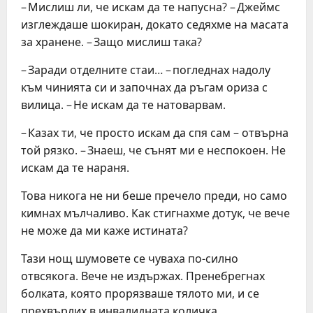
– Мислиш ли, че искам да те напусна? – Джеймс
изглеждаше шокиран, докато седяхме на масата
за хранене. – Защо мислиш така?
– Заради отделните стаи… – погледнах надолу
към чинията си и започнах да ръгам ориза с
вилица. – Не искам да те натоварвам.
– Казах ти, че просто искам да спя сам – отвърна
той рязко. – Знаеш, че сънят ми е неспокоен. Не
искам да те нараня.
Това никога не ни беше пречело преди, но само
кимнах мълчаливо. Как стигнахме дотук, че вече
не може да ми каже истината?
Тази нощ шумовете се чуваха по-силно
отвсякога. Вече не издържах. Пренебрегнах
болката, която прорязваше тялото ми, и се
прехвърлих в инвалидната количка.