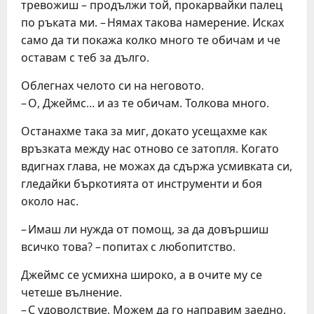
тревожиш – продължи той, прокарвайки палец
по ръката ми. – Нямах такова намерение. Исках
само да ти покажа колко много те обичам и че
оставам с теб за дълго.
Облегнах челото си на неговото.
– О, Джеймс… и аз те обичам. Толкова много.
Останахме така за миг, докато усещахме как
връзката между нас отново се затопля. Когато
вдигнах глава, не можах да сдържа усмивката си,
гледайки бъркотията от инструменти и боя
около нас.
– Имаш ли нужда от помощ, за да довършиш
всичко това? – попитах с любопитство.
Джеймс се усмихна широко, а в очите му се
четеше вълнение.
– С удоволствие. Можем да го направим заедно,