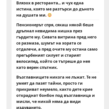
Влязох в ресторанта… и чух една
истина, която ме разтърси до дъното
на душата ми.
Пенсионерът спря, сякаш някой беше
дръпнал невидима нишка през
гърдите му. Сивата витрина пред него
се размаза, шумът на хората се
отдалечи, а пред очите му остана само
прегърбеният силует и старият
велосипед, който се тътреше до нея
като верен спътник.
Възглавниците никога не лъжат. Те не
умеят да пазят тайни, просто ги
прикриват неумело, както дете крие
откраднат бонбон под възглавница и
мисли, че никой няма да види
издуването.