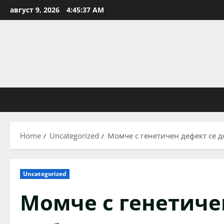
Skip
август 9, 2026
4:45:38 AM
to
content
Home
Uncategorized
Момче с генетичен дефект се д
Uncategorized
Момче с генетиче