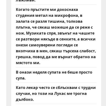
Когато пръстите ми докоснаха
студения метал на микрофона, в
залата се разля тишина, толкова
плътна, че сякаш можеше да се реже с
нож. Музиката спря, звънът на чашите
се разтвори някъде в сенките, а всички
онези самоуверени погледи се
вкопчиха в мен, сякаш търсеха слабост,
грешка, повод да ме върнат обратно на
мястото ми.
В онази неделя супата не беше просто
супа.
Като лекар често се сблъсквам с трудни
случаи, но този на Лукас ме трогна
дълбоко.