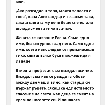
мен.
„Ако разгадаеш това, моята заплата е
твоя“, каза Александър и се засмя така,
сякаш шегата му вече беше спечелила
аплодисментите на всички.
Жената се казваше Елена. Само едно
име, без сигурност зад него. Само едно
име, което напоследък се произнасяше
тихо, сякаш всяка буква можеше да я
издаде
В моята професия съм виждал всичко.
Виждал съм как се раждат любови
между две чаши вино, как старци си
държат ръцете, сякаш са единственото
спасение на света, как деца се смеят на
крем по носовете си. И понякога