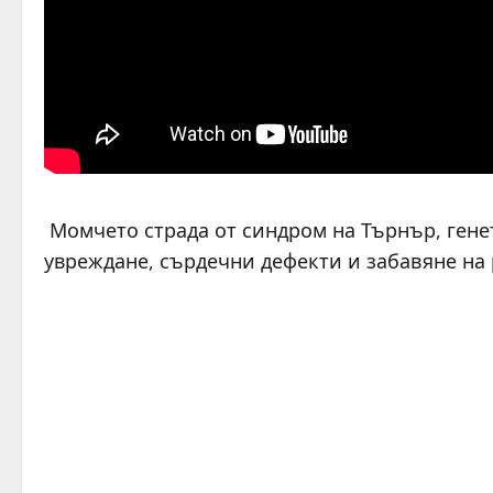
Момчето страда от синдром на Търнър, генет
увреждане, сърдечни дефекти и забавяне на 