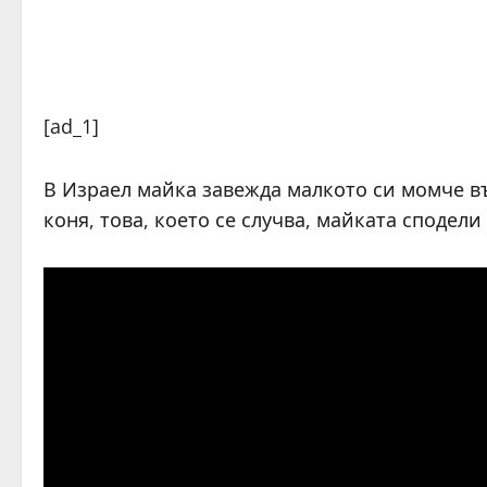
[ad_1]
В Израел майка завежда малкото си момче в
коня, това, което се случва, майката сподели