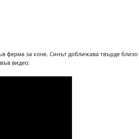
ъв ферма за коне. Синът доближава твърде близо
 във видео: