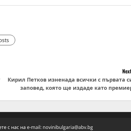
osts
Next
т
Кирил Петков изненада всички с първата с
заповед, която ще издаде като премие
е с нас на e-mail:
novinibulgaria@abv.bg