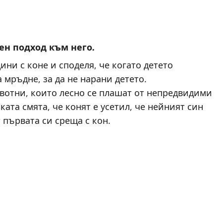
ен подход към него.
ни с коне и споделя, че когато детето
 мръдне, за да не нарани детето.
вотни, които лесно се плашат от непредвидими
ката смята, че конят е усетил, че нейният син
т първата си среща с кон.