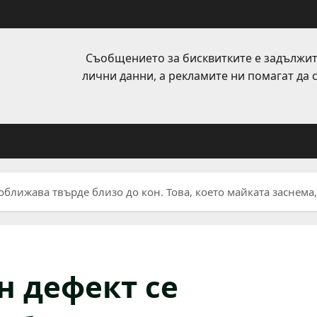
Съобщението за бисквитките е задължит
лични данни, а рекламите ни помагат да
оближава твърде близо до кон. Това, което майката заснема
н дефект се