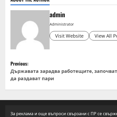
admin
Administrator
Visit Website
View All P
P
Previous:
Държавата зарадва работещите, започва
o
да раздават пари
s
t
n
За реклама и още въпроси свързани с ПР се свържет