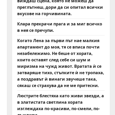
виждаш сцена, която не можеш да
преглътнеш, дори да си опитал всички
вкусове на горчивината.
Клара прекрачи прага и за миг всичко
в нея се пречупи.
Когато Лена за първи път нае малкия
апартамент до моя, тя се вписа почти
незабележимо. Не беше от хората,
които оставят след себе си шум и
миризма на чужд живот. Вратата ѝ се
затваряше тихо, стъпките ѝ не тропаха,
а поздравът ѝ винаги звучеше така,
сякаш се страхува да не ме притесни.
Люстрите блестяха като живи звезди, а
в златистата светлина хората
изглеждаха по-красиви, по-смели, по-
лъжливи.