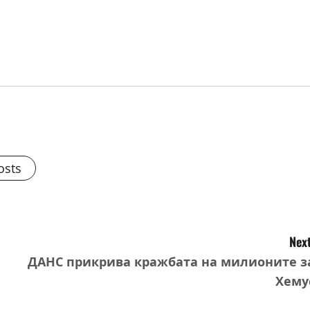
osts
Next
ДАНС прикрива кражбата на милионите з
Хему