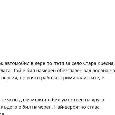
к автомобил в дере по пътя за село Стара Кресна,
улата. Той е бил намерен обезглавен зад волана на
 версия, по която работят криминалистите, е
ане ясно дали мъжът е бил умъртвен на друго
 където е бил намерен. Най-вероятно става
фа.