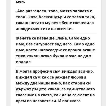
мен.
„Ако разгадаеш това, моята заплата е
твоя“, каза Александър и се засмя така,
сякаш шегата му вече беше спечелила
аплодисментите на всички.
Жената се казваше Елена. Само едно
име, без сигурност зад него. Само едно
име, което напоследък се произнасяше
тихо, сякаш всяка буква можеше да я
издаде
В моята професия съм виждал всичко.
Виждал съм как се раждат любови
между две чаши вино, как старци си
държат ръцете, сякаш са единственото
спасение на света, как деца се смеят на
крем по носовете си. И понякога