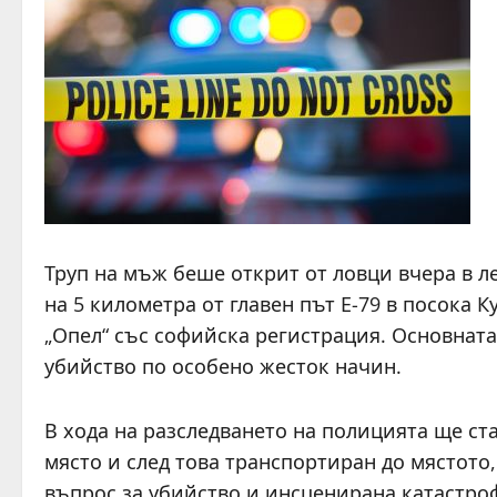
Труп на мъж беше открит от ловци вчера в ле
на 5 километра от главен път Е-79 в посока К
„Опел“ със софийска регистрация. Основната
убийство по особено жесток начин.
В хода на разследването на полицията ще ст
място и след това транспортиран до мястото,
въпрос за убийство и инсценирана катастро