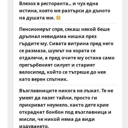
Влязох в ресторанта… и чух една
истина, която ме разтърси до дъното
на душата ми.
Пенсионерът спря, сякаш някой беше
дръпнал невидима нишка през
гърдите му. Сивата витрина пред него
се размаза, шумът на хората се
отдалечи, а пред очите му остана само
прегърбеният силует и старият
велосипед, който се тътреше до нея
като верен спътник.
Възглавниците никога не лъжат. Те не
умеят да пазят тайни, просто ги
прикриват неумело, както дете крие
откраднат бонбон под възглавница и
мисли, че никой няма да види
издуването.