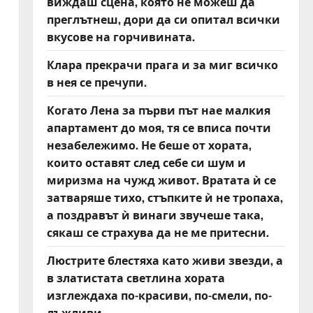
виждаш сцена, която не можеш да
преглътнеш, дори да си опитал всички
вкусове на горчивината.
Клара прекрачи прага и за миг всичко
в нея се пречупи.
Когато Лена за първи път нае малкия
апартамент до моя, тя се вписа почти
незабележимо. Не беше от хората,
които оставят след себе си шум и
миризма на чужд живот. Вратата ѝ се
затваряше тихо, стъпките ѝ не тропаха,
а поздравът ѝ винаги звучеше така,
сякаш се страхува да не ме притесни.
Люстрите блестяха като живи звезди, а
в златистата светлина хората
изглеждаха по-красиви, по-смели, по-
лъжливи.