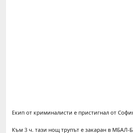
Екип от криминалисти е пристигнал от София
Към 3 ч. тази нощ трупът е закаран в МБАЛ-Б