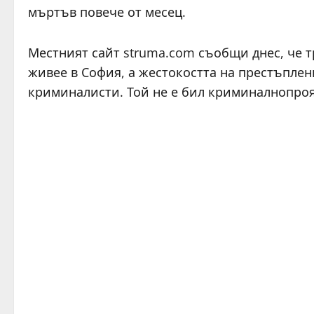
мъртъв повече от месец.
Местният сайт struma.com съобщи днес, че т
живее в София, а жестокостта на престъплен
криминалисти. Той не е бил криминалнопроя