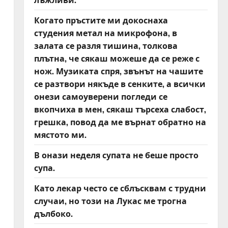
Когато пръстите ми докоснаха
студения метал на микрофона, в
залата се разля тишина, толкова
плътна, че сякаш можеше да се реже с
нож. Музиката спря, звънът на чашите
се разтвори някъде в сенките, а всички
онези самоуверени погледи се
вкопчиха в мен, сякаш търсеха слабост,
грешка, повод да ме върнат обратно на
мястото ми.
В онази неделя супата не беше просто
супа.
Като лекар често се сблъсквам с трудни
случаи, но този на Лукас ме трогна
дълбоко.