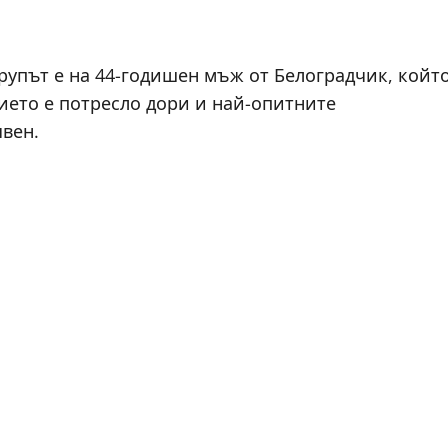
рупът е на 44-годишен мъж от Белоградчик, койт
ието е потресло дори и най-опитните
вен.