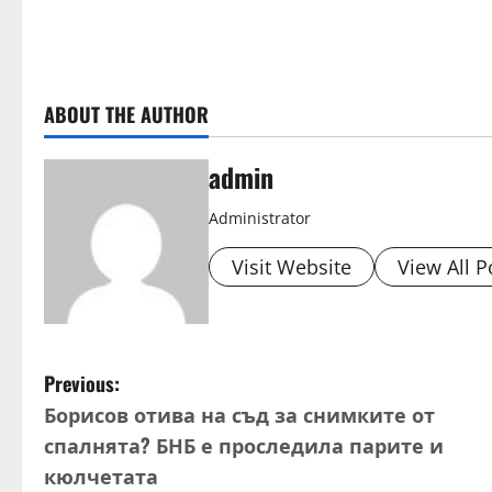
ABOUT THE AUTHOR
admin
Administrator
Visit Website
View All P
P
Previous:
Борисов отива на съд за снимките от
o
спалнята? БНБ е проследила парите и
s
кюлчетата