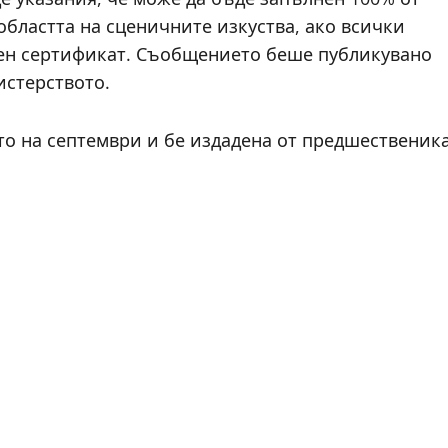
областта на сценичните изкуства, ако всички
лен сертификат. Съобщението беше публикувано
истерството.
ото на септември и бе издадена от предшественик