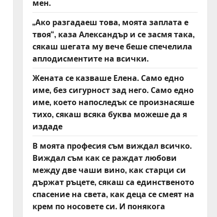
мен.
„Ако разгадаеш това, моята заплата е
твоя“, каза Александър и се засмя така,
сякаш шегата му вече беше спечелила
аплодисментите на всички.
Жената се казваше Елена. Само едно
име, без сигурност зад него. Само едно
име, което напоследък се произнасяше
тихо, сякаш всяка буква можеше да я
издаде
В моята професия съм виждал всичко.
Виждал съм как се раждат любови
между две чаши вино, как старци си
държат ръцете, сякаш са единственото
спасение на света, как деца се смеят на
крем по носовете си. И понякога