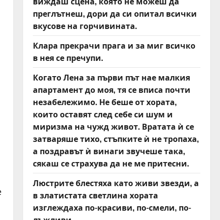
виждаш сцена, която не можеш да
преглътнеш, дори да си опитал всички
вкусове на горчивината.
Клара прекрачи прага и за миг всичко
в нея се пречупи.
Когато Лена за първи път нае малкия
апартамент до моя, тя се вписа почти
незабележимо. Не беше от хората,
които оставят след себе си шум и
миризма на чужд живот. Вратата ѝ се
затваряше тихо, стъпките ѝ не тропаха,
а поздравът ѝ винаги звучеше така,
сякаш се страхува да не ме притесни.
Люстрите блестяха като живи звезди, а
е
в златистата светлина хората
изглеждаха по-красиви, по-смели, по-
лъжливи.