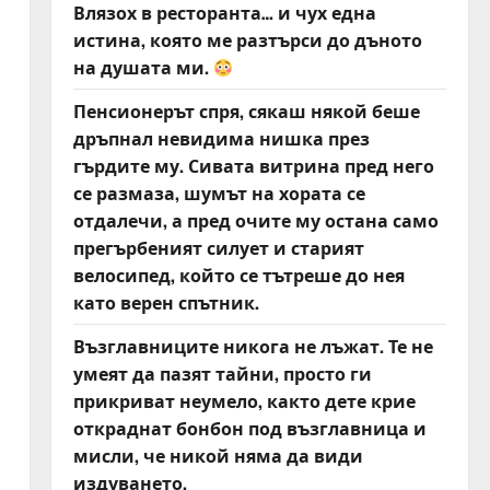
Влязох в ресторанта… и чух една
истина, която ме разтърси до дъното
на душата ми.
Пенсионерът спря, сякаш някой беше
дръпнал невидима нишка през
гърдите му. Сивата витрина пред него
се размаза, шумът на хората се
отдалечи, а пред очите му остана само
прегърбеният силует и старият
велосипед, който се тътреше до нея
като верен спътник.
Възглавниците никога не лъжат. Те не
умеят да пазят тайни, просто ги
прикриват неумело, както дете крие
откраднат бонбон под възглавница и
мисли, че никой няма да види
издуването.