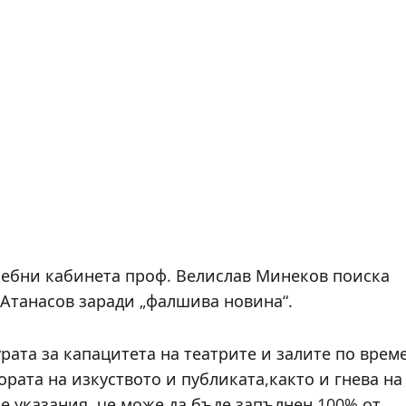
жебни кабинета проф. Велислав Минеков поиска
 Атанасов заради „фалшива новина“.
рата за капацитета на театрите и залите по врем
рата на изкуството и публиката,както и гнева на
е указания, че може да бъде запълнен 100% от