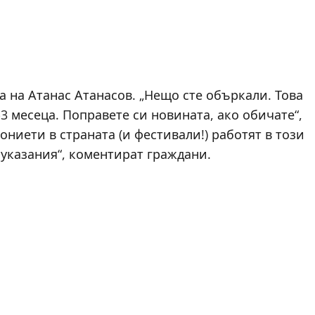
 на Атанас Атанасов. „Нещо сте объркали. Това
3 месеца. Поправете си новината, ако обичате“,
ниети в страната (и фестивали!) работят в този
 указания“, коментират граждани.