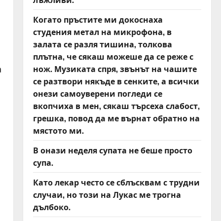
Когато пръстите ми докоснаха
студения метал на микрофона, в
залата се разля тишина, толкова
плътна, че сякаш можеше да се реже с
нож. Музиката спря, звънът на чашите
а
се разтвори някъде в сенките, а всички
онези самоуверени погледи се
вкопчиха в мен, сякаш търсеха слабост,
грешка, повод да ме върнат обратно на
мястото ми.
В онази неделя супата не беше просто
супа.
Като лекар често се сблъсквам с трудни
случаи, но този на Лукас ме трогна
дълбоко.