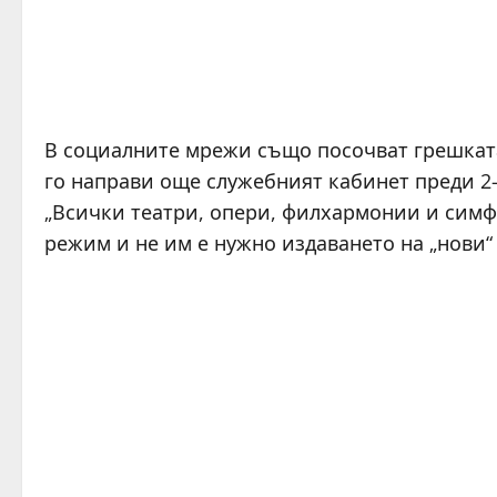
В социалните мрежи също посочват грешката
го направи още служебният кабинет преди 2-
„Всички театри, опери, филхармонии и симфо
режим и не им е нужно издаването на „нови“