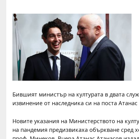
Бившият министър на културата в двата слу
извинение от наследника си на поста Атанас
Новите указания на Министерството на култу
на пандемия предизвикаха объркване сред хо
проф. Минеков. Вчера Атанас Атанасов издад