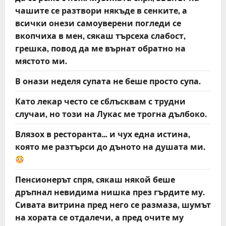
чашите се разтвори някъде в сенките, а
всички онези самоуверени погледи се
вкопчиха в мен, сякаш търсеха слабост,
грешка, повод да ме върнат обратно на
мястото ми.
В онази неделя супата не беше просто супа.
Като лекар често се сблъсквам с трудни
случаи, но този на Лукас ме трогна дълбоко.
Влязох в ресторанта… и чух една истина,
която ме разтърси до дъното на душата ми.
Пенсионерът спря, сякаш някой беше
дръпнал невидима нишка през гърдите му.
Сивата витрина пред него се размаза, шумът
на хората се отдалечи, а пред очите му