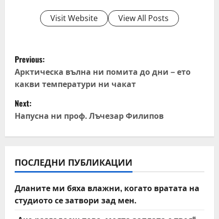
Visit Website
View All Posts
P
Previous:
o
Арктическа вълна ни помита до дни – ето
какви температури ни чакат
s
Next:
t
Напусна ни проф. Лъчезар Филипов
n
a
ПОСЛЕДНИ ПУБЛИКАЦИИ
v
Дланите ми бяха влажни, когато вратата на
i
студиото се затвори зад мен.