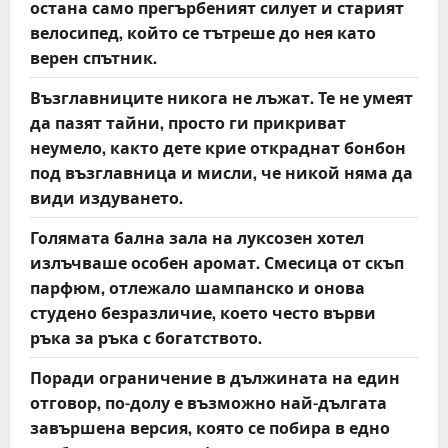
остана само прегърбеният силует и старият
велосипед, който се тътреше до нея като
верен спътник.
Възглавниците никога не лъжат. Те не умеят
да пазят тайни, просто ги прикриват
неумело, както дете крие откраднат бонбон
под възглавница и мисли, че никой няма да
види издуването.
Голямата бална зала на луксозен хотел
излъчваше особен аромат. Смесица от скъп
парфюм, отлежало шампанско и онова
студено безразличие, което често върви
ръка за ръка с богатството.
Поради ограничение в дължината на един
отговор, по-долу е възможно най-дългата
завършена версия, която се побира в едно