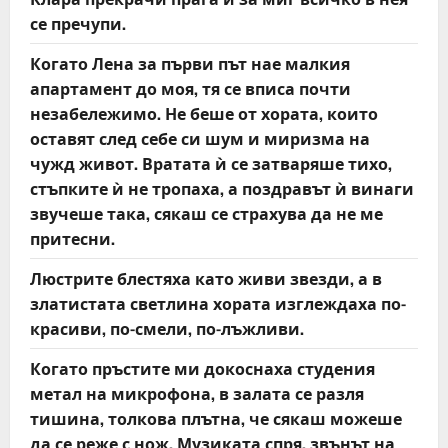
се пречупи.
Когато Лена за първи път нае малкия
апартамент до моя, тя се вписа почти
незабележимо. Не беше от хората, които
оставят след себе си шум и миризма на
чужд живот. Вратата ѝ се затваряше тихо,
стъпките ѝ не тропаха, а поздравът ѝ винаги
звучеше така, сякаш се страхува да не ме
притесни.
Люстрите блестяха като живи звезди, а в
златистата светлина хората изглеждаха по-
красиви, по-смели, по-лъжливи.
Когато пръстите ми докоснаха студения
метал на микрофона, в залата се разля
тишина, толкова плътна, че сякаш можеше
да се реже с нож. Музиката спря, звънът на