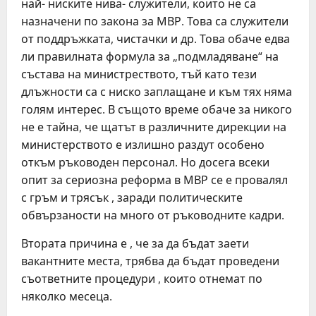
най- ниските нива- служители, които не са
назначени по закона за МВР. Това са служители
от поддръжката, чистачки и др. Това обаче едва
ли правилната формула за „подмладяване“ на
състава на министреството, тъй като тези
длъжности са с ниско заплащане и към тях няма
голям интерес. В същото време обаче за никого
не е тайна, че щатът в различните дирекции на
министерството е излишно раздут особено
откъм ръководен персонал. Но досега всеки
опит за сериозна реформа в МВР се е провалял
с гръм и трясък , заради политическите
обвързаности на много от ръководните кадри.
Втората причина е , че за да бъдат заети
вакантните места, трябва да бъдат проведени
съответните процедури , които отнемат по
няколко месеца.