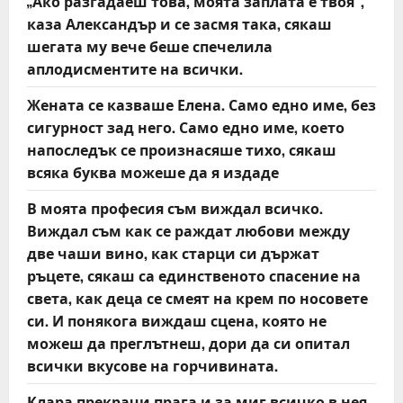
g
„Ако разгадаеш това, моята заплата е твоя“,
каза Александър и се засмя така, сякаш
a
шегата му вече беше спечелила
t
аплодисментите на всички.
Жената се казваше Елена. Само едно име, без
i
сигурност зад него. Само едно име, което
o
напоследък се произнасяше тихо, сякаш
всяка буква можеше да я издаде
n
В моята професия съм виждал всичко.
Виждал съм как се раждат любови между
две чаши вино, как старци си държат
ръцете, сякаш са единственото спасение на
света, как деца се смеят на крем по носовете
си. И понякога виждаш сцена, която не
можеш да преглътнеш, дори да си опитал
всички вкусове на горчивината.
Клара прекрачи прага и за миг всичко в нея