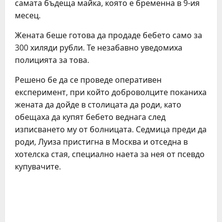
самата бъдеща майка, която е бременна в 9-ия
месец.
Жената беше готова да продаде бебето само за
300 хиляди рубли. Те незабавно уведомиха
полицията за това.
Решено бе да се проведе оперативен
експеримент, при който доброволците поканиха
жената да дойде в столицата да роди, като
обещаха да купят бебето веднага след
изписването му от болницата. Седмица преди да
роди, Луиза пристигна в Москва и отседна в
хотелска стая, специално наета за нея от псевдо
купувачите.