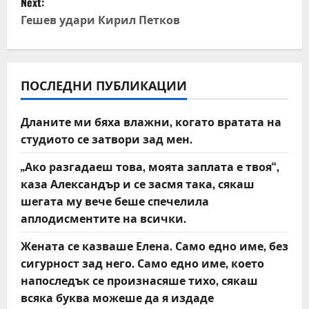
t
Next:
Гешев удари Кирил Петков
n
a
v
ПОСЛЕДНИ ПУБЛИКАЦИИ
i
Дланите ми бяха влажни, когато вратата на
студиото се затвори зад мен.
g
„Ако разгадаеш това, моята заплата е твоя“,
a
каза Александър и се засмя така, сякаш
t
шегата му вече беше спечелила
аплодисментите на всички.
i
Жената се казваше Елена. Само едно име, без
o
сигурност зад него. Само едно име, което
напоследък се произнасяше тихо, сякаш
n
всяка буква можеше да я издаде