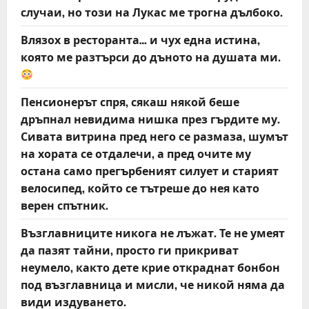
случаи, но този на Лукас ме трогна дълбоко.
Влязох в ресторанта… и чух една истина,
която ме разтърси до дъното на душата ми.
Пенсионерът спря, сякаш някой беше
дръпнал невидима нишка през гърдите му.
Сивата витрина пред него се размаза, шумът
на хората се отдалечи, а пред очите му
остана само прегърбеният силует и старият
велосипед, който се тътреше до нея като
верен спътник.
Възглавниците никога не лъжат. Те не умеят
да пазят тайни, просто ги прикриват
неумело, както дете крие откраднат бонбон
под възглавница и мисли, че никой няма да
види издуването.