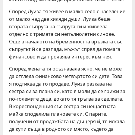
Според Луиза тя живее в малко село с население
от малко над две хиляди души. Луиза беше
втората съпруга на съпруга си и живеела
отделно с тримата си непълнолетни синове.
Още в началото на бременността връзката със
съпругът й се разпада, мъжът спрял да помага
финансово и да проявява интерес към нея.
Според жената тя осъзнавала ясно, че не може
да отгледа финансово четвъртото си дете. Това
я подтиква да го продаде. Луиза разказа на
сестра си за плана си, като я моли да се грижи за
по-големите деца, докато тя тръгва за сделката.
В кореспонденция със сестра си нещастната
майка споделила плановете си. С парите,
получени от продажбата на дъщеря й, тя искала
да купи къща в родното си място, където да