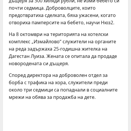
дъщеря за 300 хиляди рубли, не изми бебето си
почти седмица. Доброволците, които
предотвратиха сделката, бяха ужасени, когато
отвориха памперсите на бебето, научи Нюз2.
На 8 октомври на територията на хотелски
комплекс „Измайлово“ служители на органите
на реда задържаха 25-годишна жителка на
Дагестан Луиза. Жената се опитала да продаде
новородената си дъщеря.
Според директора на доброволен отдел за
борба с трафика на хора, служители преди
около три седмици са попаднали в социалните
мрежи на обява за продажба на дете.