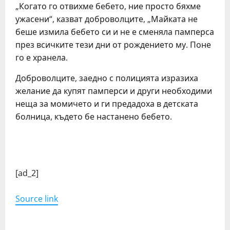
„Когато го отвихме бебето, ние просто бяхме
ужасени“, казват доброволците, „Майката не
беше измила бебето си и не е сменяла памперса
през всичките тези дни от рождението му. Поне
го е хранела.
Доброволците, заедно с полицията изразиха
желание да купят памперси и други необходими
неща за момичето и ги предадоха в детската
болница, където бе настанено бебето.
C
o
[ad_2]
n
Source link
t