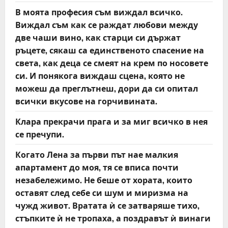
В моята професия съм виждал всичко.
Виждал съм как се раждат любови между
две чаши вино, как старци си държат
ръцете, сякаш са единственото спасение на
света, как деца се смеят на крем по носовете
си. И понякога виждаш сцена, която не
можеш да преглътнеш, дори да си опитал
всички вкусове на горчивината.
Клара прекрачи прага и за миг всичко в нея
се пречупи.
Когато Лена за първи път нае малкия
апартамент до моя, тя се вписа почти
незабележимо. Не беше от хората, които
оставят след себе си шум и миризма на
чужд живот. Вратата ѝ се затваряше тихо,
стъпките ѝ не тропаха, а поздравът ѝ винаги