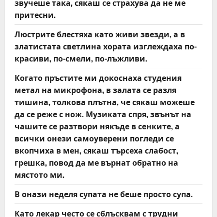
звучеше така, сякаш се страхува да не ме
притесни.
Люстрите блестяха като живи звезди, а в
златистата светлина хората изглеждаха по-
красиви, по-смели, по-лъжливи.
Когато пръстите ми докоснаха студения
метал на микрофона, в залата се разля
тишина, толкова плътна, че сякаш можеше
да се реже с нож. Музиката спря, звънът на
чашите се разтвори някъде в сенките, а
всички онези самоуверени погледи се
вкопчиха в мен, сякаш търсеха слабост,
грешка, повод да ме върнат обратно на
мястото ми.
В онази неделя супата не беше просто супа.
Като лекар често се сблъсквам с трудни