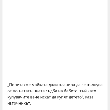
„Попитахме майката дали планира да се вълнува
от по-нататъшната съдба на бебето, тъй като
купувачите вече искат да купят детето“, каза
източникът.