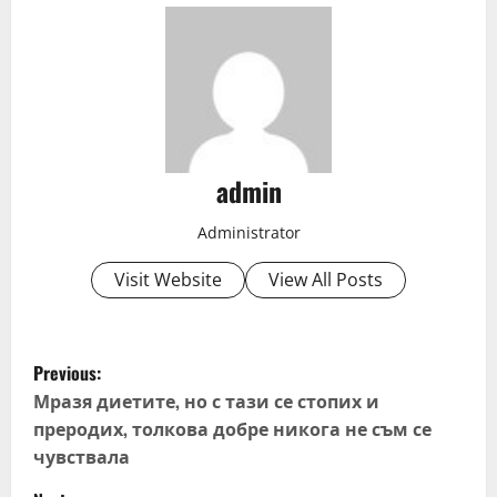
admin
Administrator
Visit Website
View All Posts
P
Previous:
o
Мразя диетите, но с тази се стопих и
преродих, толкова добре никога не съм се
s
чувствала