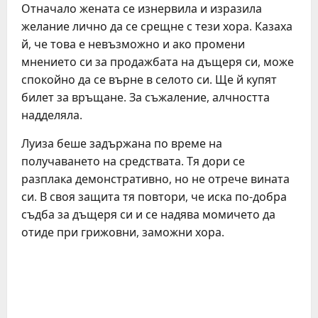
Отначало жената се изнервила и изразила
желание лично да се срещне с тези хора. Казаха
й, че това е невъзможно и ако промени
мнението си за продажбата на дъщеря си, може
спокойно да се върне в селото си. Ще й купят
билет за връщане. За съжаление, алчността
надделяла.
Луиза беше задържана по време на
получаването на средствата. Тя дори се
разплака демонстративно, но не отрече вината
си. В своя защита тя повтори, че иска по-добра
съдба за дъщеря си и се надява момичето да
отиде при грижовни, заможни хора.