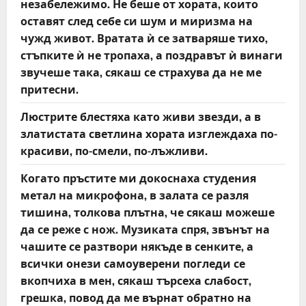
незабележимо. Не беше от хората, които
оставят след себе си шум и миризма на
чужд живот. Вратата ѝ се затваряше тихо,
стъпките ѝ не тропаха, а поздравът ѝ винаги
звучеше така, сякаш се страхува да не ме
притесни.
Люстрите блестяха като живи звезди, а в
златистата светлина хората изглеждаха по-
красиви, по-смели, по-лъжливи.
Когато пръстите ми докоснаха студения
метал на микрофона, в залата се разля
тишина, толкова плътна, че сякаш можеше
да се реже с нож. Музиката спря, звънът на
чашите се разтвори някъде в сенките, а
всички онези самоуверени погледи се
вкопчиха в мен, сякаш търсеха слабост,
грешка, повод да ме върнат обратно на