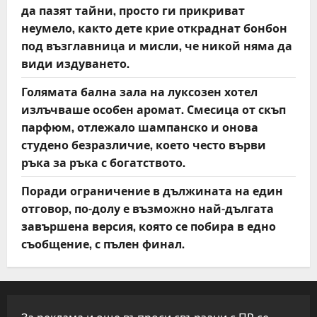
да пазят тайни, просто ги прикриват
неумело, както дете крие откраднат бонбон
под възглавница и мисли, че никой няма да
види издуването.
Голямата бална зала на луксозен хотел
излъчваше особен аромат. Смесица от скъп
парфюм, отлежало шампанско и онова
студено безразличие, което често върви
ръка за ръка с богатството.
Поради ограничение в дължината на един
отговор, по-долу е възможно най-дългата
завършена версия, която се побира в едно
съобщение, с пълен финал.