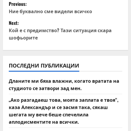
P
Previous:
o
Ние буквално сме видели всичко
Next:
s
Кой е с предимство? Тази ситуация скара
t
шофьорите
n
a
ПОСЛЕДНИ ПУБЛИКАЦИИ
v
Дланите ми бяха влажни, когато вратата на
i
студиото се затвори зад мен.
g
„Ако разгадаеш това, моята заплата е твоя“,
каза Александър и се засмя така, сякаш
a
шегата му вече беше спечелила
t
аплодисментите на всички.