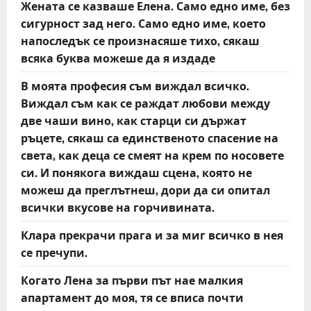
Жената се казваше Елена. Само едно име, без
i
сигурност зад него. Само едно име, което
o
напоследък се произнасяше тихо, сякаш
всяка буква можеше да я издаде
n
В моята професия съм виждал всичко.
Виждал съм как се раждат любови между
две чаши вино, как старци си държат
ръцете, сякаш са единственото спасение на
света, как деца се смеят на крем по носовете
си. И понякога виждаш сцена, която не
можеш да преглътнеш, дори да си опитал
всички вкусове на горчивината.
Клара прекрачи прага и за миг всичко в нея
се пречупи.
Когато Лена за първи път нае малкия
апартамент до моя, тя се вписа почти