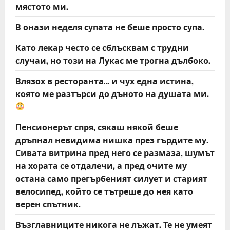
мястото ми.
В онази неделя супата не беше просто супа.
Като лекар често се сблъсквам с трудни
случаи, но този на Лукас ме трогна дълбоко.
Влязох в ресторанта… и чух една истина,
която ме разтърси до дъното на душата ми.
Пенсионерът спря, сякаш някой беше
дръпнал невидима нишка през гърдите му.
Сивата витрина пред него се размаза, шумът
на хората се отдалечи, а пред очите му
остана само прегърбеният силует и старият
велосипед, който се тътреше до нея като
верен спътник.
Възглавниците никога не лъжат. Те не умеят