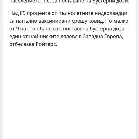
населението, т.е. за поставяне на бустерни дози.
Над 85 процента от пълнолетните нидерландци
са напълно ваксинирани срещу ковид. По-малко
от 9 на сто обаче са с поставена бустерна доза –
един от най-ниските дялове в Западна Европа,
отбелязва Ройтерс.