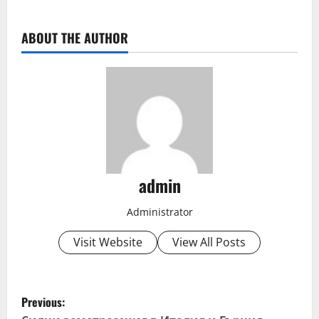
ABOUT THE AUTHOR
admin
Administrator
Visit Website
View All Posts
P
Previous: