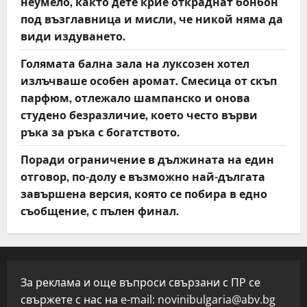
неумело, както дете крие откраднат бонбон
под възглавница и мисли, че никой няма да
види издуването.
Голямата бална зала на луксозен хотел
излъчваше особен аромат. Смесица от скъп
парфюм, отлежало шампанско и онова
студено безразличие, което често върви
ръка за ръка с богатството.
Поради ограничение в дължината на един
отговор, по-долу е възможно най-дългата
завършена версия, която се побира в едно
съобщение, с пълен финал.
За реклама и още въпроси свързани с ПР се
свържете с нас на e-mail:
novinibulgaria@abv.bg