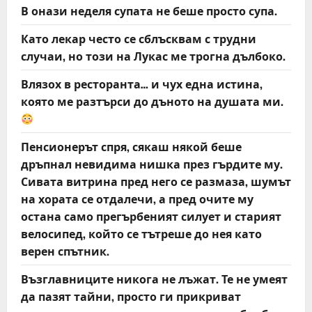
В онази неделя супата не беше просто супа.
Като лекар често се сблъсквам с трудни
случаи, но този на Лукас ме трогна дълбоко.
Влязох в ресторанта… и чух една истина,
която ме разтърси до дъното на душата ми.
Пенсионерът спря, сякаш някой беше
дръпнал невидима нишка през гърдите му.
Сивата витрина пред него се размаза, шумът
на хората се отдалечи, а пред очите му
остана само прегърбеният силует и старият
велосипед, който се тътреше до нея като
верен спътник.
Възглавниците никога не лъжат. Те не умеят
да пазят тайни, просто ги прикриват