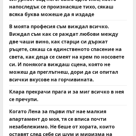
o
напоследък се произнасяше тихо, сякаш
всяка буква можеше да я издаде
n
В моята професия съм виждал всичко.
Виждал съм как се раждат любови между
две чаши вино, как старци си държат
ръцете, сякаш са единственото спасение на
света, как деца се смеят на крем по носовете
си. И понякога виждаш сцена, която не
можеш да преглътнеш, дори да си опитал
всички вкусове на горчивината.
Клара прекрачи прага и за миг всичко в нея
се пречупи.
Когато Лена за първи път нае малкия
апартамент до моя, тя се вписа почти
незабележимо. Не беше от хората, които
оставят след себе си шум и миризма на