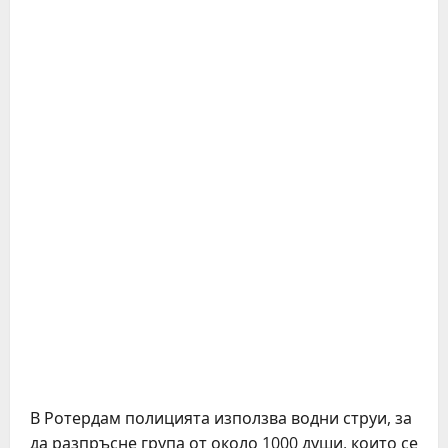
В Ротердам полицията използва водни струи, за
да разпръсне група от около 1000 души, които се