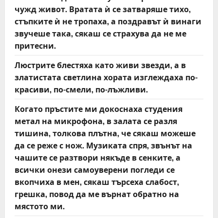
чужд живот. Вратата ѝ се затваряше тихо,
стъпките ѝ не тропаха, а поздравът ѝ винаги
звучеше така, сякаш се страхува да не ме
притесни.
Люстрите блестяха като живи звезди, а в
златистата светлина хората изглеждаха по-
красиви, по-смели, по-лъжливи.
Когато пръстите ми докоснаха студения
метал на микрофона, в залата се разля
тишина, толкова плътна, че сякаш можеше
да се реже с нож. Музиката спря, звънът на
чашите се разтвори някъде в сенките, а
всички онези самоуверени погледи се
вкопчиха в мен, сякаш търсеха слабост,
грешка, повод да ме върнат обратно на
мястото ми.