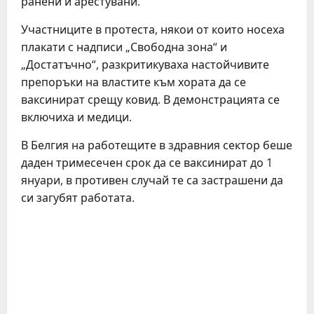
ранени и арестувани.
Участниците в протеста, някои от които носеха
плакати с надписи „Свободна зона“ и
„Достатъчно“, разкритикуваха настойчивите
препоръки на властите към хората да се
ваксинират срещу ковид. В демонстрацията се
включиха и медици.
В Белгия на работещите в здравния сектор беше
даден тримесечен срок да се ваксинират до 1
януари, в противен случай те са застрашени да
си загубят работата.