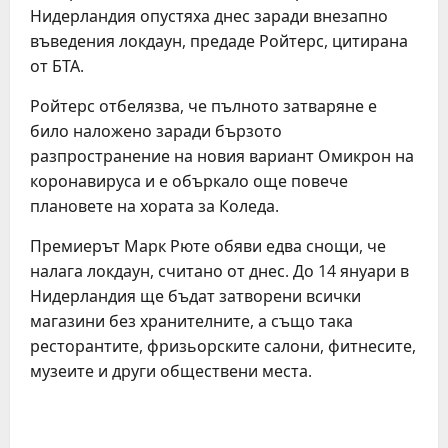
Нидерландия опустяха днес заради внезапно
въведения локдаун, предаде Ройтерс, цитирана
от БТА.
Ройтерс отбелязва, че пълното затваряне е
било наложено заради бързото
разпространение на новия вариант Омикрон на
коронавируса и е объркало още повече
плановете на хората за Коледа.
Премиерът Марк Рюте обяви едва снощи, че
налага локдаун, считано от днес. До 14 януари в
Нидерландия ще бъдат затворени всички
магазини без хранителните, а също така
ресторантите, фризьорските салони, фитнесите,
музеите и други обществени места.