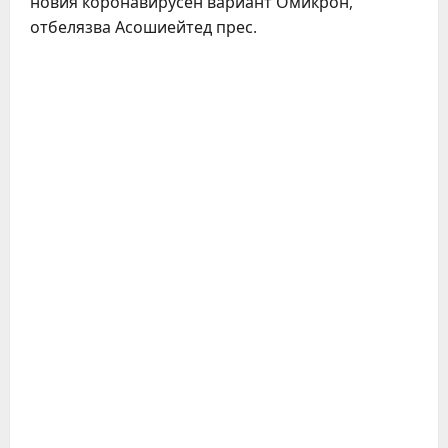
новия коронавирусен вариант Омикрон,
отбелязва Асошиейтед прес.