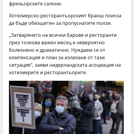
фризьорските салони.
Хотелиерско-ресторантьорският бранш поиска
да бъде обезщетен за пропуснатите ползи.
„Затварянето на всички барове и ресторанти
през толкова важен месец е невероятно
болезнено и драматично. Нуждаем се от
компенсация и план за излизане от тази
ситуация“, заяви нидерландската асоциация на
хотелиерите и ресторантьорите.