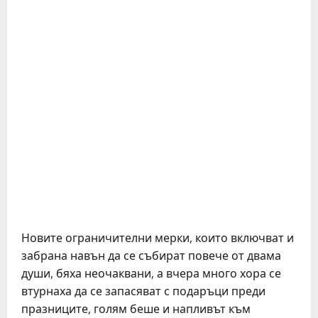
Новите ограничителни мерки, които включват и
забрана навън да се събират повече от двама
души, бяха неочаквани, а вчера много хора се
втурнаха да се запасяват с подаръци преди
празниците, голям беше и напливът към