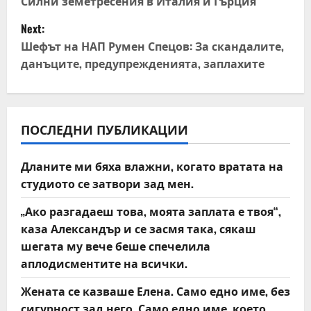
o
Силни земетресения в Италия и Гърция
Next:
s
Шефът на НАП Румен Спецов: За скандалите,
t
данъците, предупрежденията, заплахите
n
a
ПОСЛЕДНИ ПУБЛИКАЦИИ
v
Дланите ми бяха влажни, когато вратата на
i
студиото се затвори зад мен.
g
„Ако разгадаеш това, моята заплата е твоя“,
каза Александър и се засмя така, сякаш
a
шегата му вече беше спечелила
t
аплодисментите на всички.
Жената се казваше Елена. Само едно име, без
i
сигурност зад него. Само едно име, което